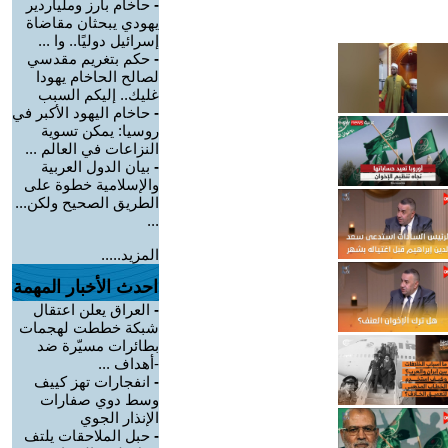
-
حاخام بارز وملياردير
يهودي يبحثان مقاضاة
إسرائيل دوليًا.. وا ...
-
حكم بتغريم مقدسي
لصالح الحاخام يهودا
غليك.. إليكم السبب
-
حاخام اليهود الأكبر في
روسيا: يمكن تسوية
النزاعات في العالم ...
-
بيان الدول العربية
والإسلامية خطوة على
الطريق الصحيح ولكن...
...
المزيد.....
احدث الأخبار المهمة
-
العراق يعلن اعتقال
شبكة خططت لهجمات
بطائرات مسيّرة ضد
-أهداف ...
-
انفجارات تهز كييف
وسط دوي صفارات
الإنذار الجوي
-
حبل الملاحقات يلتف