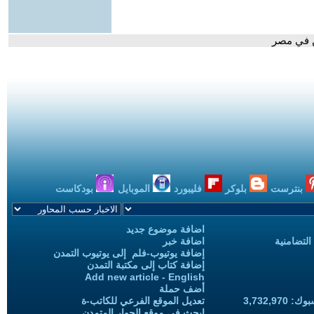
ين في مصر
بنترست
بلوكر
فليبورد
الموبايل
بودكاست
اضافة موضوع جديد
التضامنية
اضافة خبر
إضافة يوتيوب-فلم إلى يوتيوب التمدن
إضافة كتاب إلى مكتبة التمدن
Add new article - English
أضف حملة
3,732,97
تعديل الموقع الفرعي للكاتب-ة
ابحث في موقع الحوار المتمدن