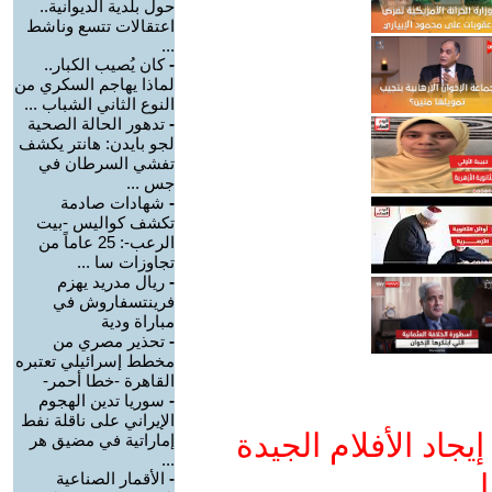
حول بلدية الديوانية..
اعتقالات تتسع وناشط
...
-
كان يُصيب الكبار..
لماذا يهاجم السكري من
النوع الثاني الشباب ...
-
تدهور الحالة الصحية
لجو بايدن: هانتر يكشف
تفشي السرطان في
جس ...
-
شهادات صادمة
تكشف كواليس -بيت
الرعب-: 25 عاماً من
تجاوزات سا ...
-
ريال مدريد يهزم
فرينتسفاروش في
مباراة ودية
-
تحذير مصري من
مخطط إسرائيلي تعتبره
القاهرة -خطا أحمر-
-
سوريا تدين الهجوم
الإيراني على ناقلة نفط
جاد الأفلام الجيدة
إماراتية في مضيق هر
...
ا
-
الأقمار الصناعية