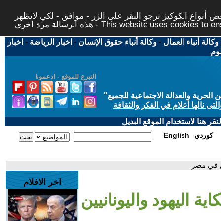
 أنواع الكوكيز نرجو النقر على الزر - موافق - لكي لاتظهر
This website uses cookies to ensure you ge
وكالة أنباء العمال
-
وكالة أنباء حقوق الإنسان
-
اخبار الرياضة
-
اخبار
لوم
التبرع للموقع - ادعمونا
حرية والعدالة الاجتماعية للجميع
"
تى نالها أعلام في الفكر والثقافة
قر هنا لاستخدام الموقع البديل
كوردي
English
ين في مصر
اخر الافلام
ية اليهود واليونانيين