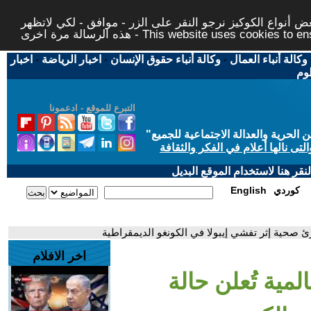
 أنواع الكوكيز نرجو النقر على الزر - موافق - لكي لاتظهر
This website uses cookies to ensure you ge
وكالة أنباء العمال
-
وكالة أنباء حقوق الإنسان
-
اخبار الرياضة
-
اخبار
لوم
التبرع للموقع - ادعمونا
حرية والعدالة الاجتماعية للجميع
"
تى نالها أعلام في الفكر والثقافة
قر هنا لاستخدام الموقع البديل
كوردي
English
رئ صحية إثر تفشي إيبولا في الكونغو الديمقراطية
اخر الافلام
مية تُعلن حالة