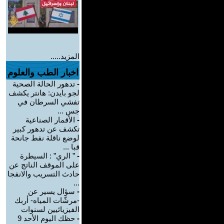
المزيد.....
اخبار الطب والعلوم
-
تدهور الحالة الصحية
لجو بايدن: هانتر يكشف
تفشي السرطان في
جس ...
-
الأقمار الصناعية
تكشف عن تدهور كبير
لوضع ناقلة نفط جانحة
قبا ...
-
” الري” : السيطرة
على الموقف الناتج عن
حادث التسريب والانفجا
...
-
سؤال يسير عن
-مرشّات المياه- أربك
الفيزيائيين لسنوات
-
حظك اليوم الأحد 9