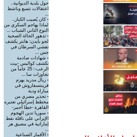
حول بلدية الديوانية..
اعتقالات تتسع وناشط
...
-
كان يُصيب الكبار..
لماذا يهاجم السكري من
النوع الثاني الشباب ...
-
تدهور الحالة الصحية
لجو بايدن: هانتر يكشف
تفشي السرطان في
جس ...
-
شهادات صادمة
تكشف كواليس -بيت
الرعب-: 25 عاماً من
تجاوزات سا ...
-
ريال مدريد يهزم
فرينتسفاروش في
مباراة ودية
-
تحذير مصري من
مخطط إسرائيلي تعتبره
القاهرة -خطا أحمر-
-
سوريا تدين الهجوم
الإيراني على ناقلة نفط
إماراتية في مضيق هر
...
-
الأقمار الصناعية