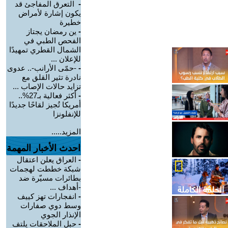
-
التعرق المفاجئ قد
يكون إشارة لأمراض
خطيرة
-
ين رمضان يجتاز
الفحص الطبي في
الشمال القطري تمهيدًا
للإعلان ...
-
-حمّى الأرانب-.. عدوى
نادرة تثير القلق مع
تزايد حالات الإصاب ...
-
أكثر فعالية بـ27%..
أمريكا تُجيز لقاحًا جديدًا
للإنفلونزا
المزيد.....
احدث الأخبار المهمة
-
العراق يعلن اعتقال
شبكة خططت لهجمات
بطائرات مسيّرة ضد
-أهداف ...
-
انفجارات تهز كييف
وسط دوي صفارات
الإنذار الجوي
-
حبل الملاحقات يلتف