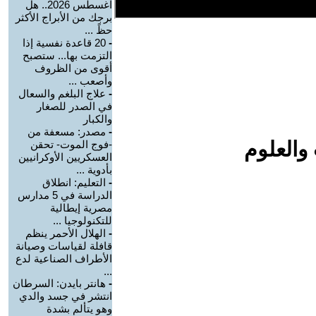
اغسطس 2026.. هل
برجك من الأبراج الأكثر
حظً ...
-
20 قاعدة نفسية إذا
التزمت بها... ستصبح
أقوى من الظروف
وأصعب ...
-
علاج البلغم والسعال
في الصدر للصغار
والكبار
-
مصدر: مسعفة من
والعلوم
-فوج الموت- تحقن
العسكريين الأوكرانيين
بأدوية ...
-
التعليم: انطلاق
الدراسة في 5 مدارس
مصرية إيطالية
للتكنولوجيا ...
-
الهلال الأحمر ينظم
قافلة لقياسات وصيانة
الأطراف الصناعية لدع
...
-
هانتر بايدن: السرطان
انتشر في جسد والدي
وهو يتألم بشدة