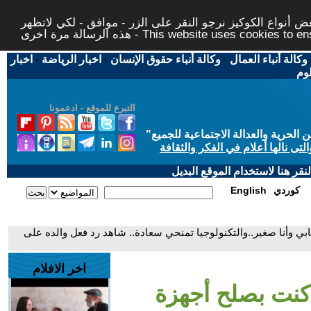
 أنواع الكوكيز نرجو النقر على الزر - موافق - لكي لاتظهر
This website uses cookies to ensure you ge
وكالة أنباء العمال
-
وكالة أنباء حقوق الإنسان
-
اخبار الرياضة
-
اخبار
لوم
التبرع للموقع - ادعمونا
حرية والعدالة الاجتماعية للجميع
"
تى نالها أعلام في الفكر والثقافة
قر هنا لاستخدام الموقع البديل
كوردي
English
وأنا صغير..والتكنولوجيا تمنحي سعادة.. شاهد رد فعل والده على
اخر الافلام
نت بصلح أجهزة