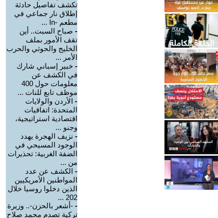
تكشف تفاصيل حادثة
إطلاق نار جماعي في
مطعم -In ...
-
صباح السبت.. أين
تقف الأمور بملف
الخليج والحوثي والحرب
الأمر ...
-
خبير إسباني شارك
في الكشف عن
معلومات حول 400
موظف تابع للنات ...
-
الأردن والولايات
المتحدة: اتفاقيات
اقتصادية استراتيجية،
وجنو ...
-
نزيف الهجرة يهدد
الوجود المسيحي في
الضفة الغربية: تحذيرات
من ...
-
الكشف عن عدد
المواطنين الأمريكيين
الذين دخلوا روسيا خلال
202 ...
-
-أشعر بالحزن-.. وزيرة
تركية تصدم محمد صلاح