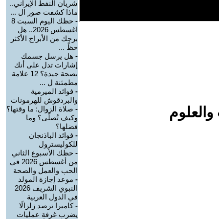
شريان النفط الإيراني..
ماذا كشفت صور ال ...
-
حظك اليوم السبت 8
اغسطس 2026.. هل
برجك من الأبراج الأكثر
حظً ...
-
هل يرسل جسمك
إشارات تدل على أنك
بصحة جيدة؟ 12 علامة
مطمئنة ل ...
-
فوائد الميرمية
والبردقوش للهرمونات
والعلوم
-
صلاة الزوال: ما وقتها؟
وكيف تُصلّى؟ وما
فضلها؟
-
فوائد الباذنجان
للكوليسترول
-
حظك الأسبوع الثاني
من أغسطس 2026 في
الحب والعمل والصحة
-
موعد إجازة المولد
النبوي الشريف 2026
في الدول العربية
-
كاميرا ترصد زلزالًا
يضرب غرفة عمليات