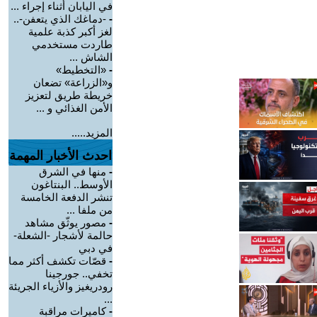
في اليابان أثناء إجراء ...
-
-دماغك الذي يتعفن-..
لغز أكبر كذبة علمية
طاردت مستخدمي
الشاش ...
-
«التخطيط»
و«الزراعة» تضعان
خريطة طريق لتعزيز
الأمن الغذائي و ...
المزيد.....
احدث الأخبار المهمة
-
منها في الشرق
الأوسط.. البنتاغون
تنشر الدفعة الخامسة
من ملفا ...
-
مصور يوثّق مشاهد
حالمة لأشجار -الشعلة-
في دبي
-
قصّات تكشف أكثر مما
تخفي.. جورجينا
رودريغيز والأزياء الجريئة
...
-
كاميرات مراقبة