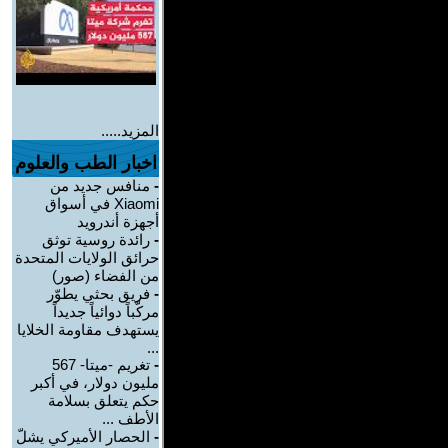
المزيد.....
اخبار الطب والعلوم
-
منافس جديد من
Xiaomi في أسواق
أجهزة أندرويد
-
رائدة روسية توثق
حرائق الولايات المتحدة
من الفضاء (صور)
-
فريق بحثي يطوّر
مركّباً دوائياً جديداً
يستهدف مقاومة الخلايا
...
-
تغريم -ميتا- 567
مليون دولار، في أكبر
حكم يتعلق بسلامة
الأطف ...
-
الحصار الأميركي يشلّ