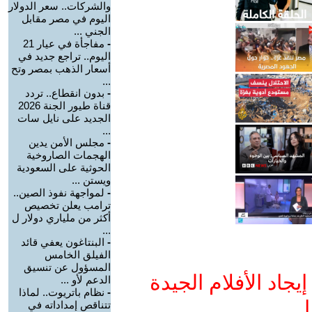
والشركات.. سعر الدولار
اليوم في مصر مقابل
الجني ...
-
مفاجأة في عيار 21
اليوم.. تراجع جديد في
أسعار الذهب بمصر وتح
...
-
بدون انقطاع.. تردد
قناة طيور الجنة 2026
الجديد على نايل سات
...
-
مجلس الأمن يدين
الهجمات الصاروخية
الحوثية على السعودية
ويستن ...
-
لمواجهة نفوذ الصين..
ترامب يعلن تخصيص
أكثر من ملياري دولار ل
...
-
البنتاغون يعفي قائد
الفيلق الخامس
المسؤول عن تنسيق
جاد الأفلام الجيدة
الدعم لأو ...
-
نظام باتريوت.. لماذا
ا
تتناقص إمداداته في