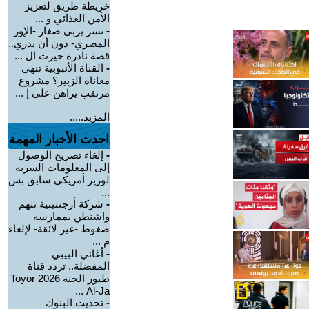
خريطة طريق لتعزيز
الأمن الغذائي و ...
-
نسر يربي صغار -الإوز
المصري- دون أن يدري..
قصة نادرة حيرت ال ...
-
القناة الأنبوبية تنهي
معاناة الزبير؟ مشروع
مرتقب يراهن على إ ...
المزيد.....
احدث الأخبار المهمة
-
إلغاء تصريح الوصول
إلى المعلومات السرية
لوزير أمريكي سابق بس
...
-
شركة أرجنتينية تتهم
واشنطن بممارسة
ضغوط -غير لائقة- لإلغاء
م ...
-
أغاني البيبي
المفضلة.. تردد قناة
طيور الجنة 2026 Toyor
Al-Ja ...
-
تحديث البنوك