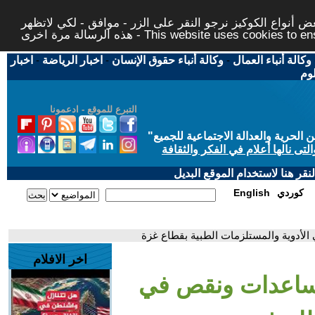
 أنواع الكوكيز نرجو النقر على الزر - موافق - لكي لاتظهر
This website uses cookies to ensure you ge
وكالة أنباء العمال
-
وكالة أنباء حقوق الإنسان
-
اخبار الرياضة
-
اخبار
لوم
التبرع للموقع - ادعمونا
حرية والعدالة الاجتماعية للجميع
"
تى نالها أعلام في الفكر والثقافة
قر هنا لاستخدام الموقع البديل
كوردي
English
لأدوية والمستلزمات الطبية بقطاع غزة
اخر الافلام
مساعدات ونقص في