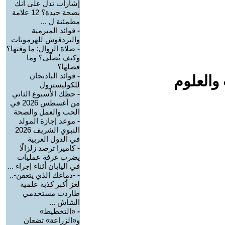
إشارات تدل على أنك
بصحة جيدة؟ 12 علامة
مطمئنة ل ...
-
فوائد الميرمية
والبردقوش للهرمونات
-
صلاة الزوال: ما وقتها؟
وكيف تُصلّى؟ وما
فضلها؟
-
فوائد الباذنجان
والعلوم
للكوليسترول
-
حظك الأسبوع الثاني
من أغسطس 2026 في
الحب والعمل والصحة
-
موعد إجازة المولد
النبوي الشريف 2026
في الدول العربية
-
كاميرا ترصد زلزالًا
يضرب غرفة عمليات
في اليابان أثناء إجراء ...
-
-دماغك الذي يتعفن-..
لغز أكبر كذبة علمية
طاردت مستخدمي
الشاش ...
-
«التخطيط»
و«الزراعة» تضعان