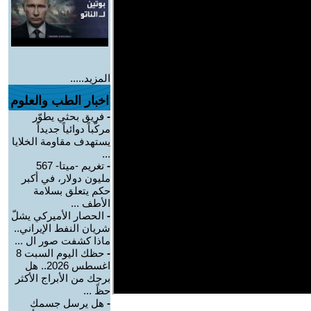
المزيد.....
اخبار الطب والعلوم
-
فريق بحثي يطوّر
مركّباً دوائياً جديداً
يستهدف مقاومة الخلايا
...
-
تغريم -ميتا- 567
مليون دولار، في أكبر
حكم يتعلق بسلامة
الأطف ...
-
الحصار الأميركي يشلّ
شريان النفط الإيراني..
ماذا كشفت صور ال ...
-
حظك اليوم السبت 8
اغسطس 2026.. هل
برجك من الأبراج الأكثر
حظً ...
-
هل يرسل جسمك