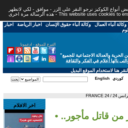
 أنواع الكوكيز نرجو النقر على الزر - موافق - لكي لاتظهر
This website uses cookies to ensure you ge
وكالة أنباء العمال
-
وكالة أنباء حقوق الإنسان
-
اخبار الرياضة
-
اخبار
لوم
التبرع للموقع - ادعمونا
حرية والعدالة الاجتماعية للجميع
"
تى نالها أعلام في الفكر والثقافة
قر هنا لاستخدام الموقع البديل
كوردي
English
FRANCE 
اخر الافلام
 من قاتل مأجور.. •