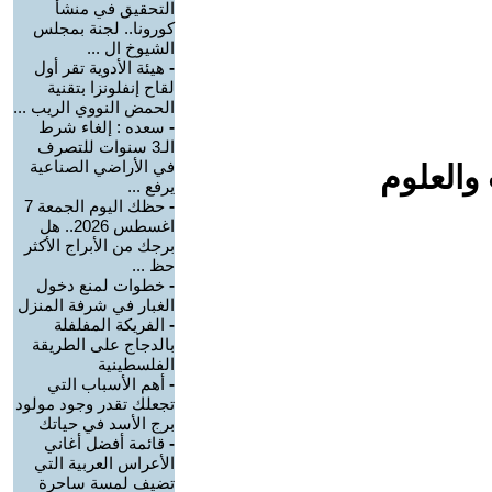
التحقيق في منشأ
كورونا.. لجنة بمجلس
الشيوخ ال ...
-
هيئة الأدوية تقر أول
لقاح إنفلونزا بتقنية
الحمض النووي الريب ...
-
سعده : إلغاء شرط
الـ3 سنوات للتصرف
في الأراضي الصناعية
والعلوم
يرفع ...
-
حظك اليوم الجمعة 7
اغسطس 2026.. هل
برجك من الأبراج الأكثر
حظ ...
-
خطوات لمنع دخول
الغبار في شرفة المنزل
-
الفريكة المفلفلة
بالدجاج على الطريقة
الفلسطينية
-
أهم الأسباب التي
تجعلك تقدر وجود مولود
برج الأسد في حياتك
-
قائمة أفضل أغاني
الأعراس العربية التي
تضيف لمسة ساحرة