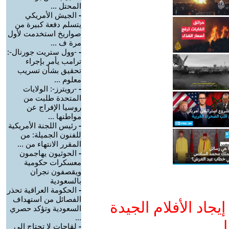
المحتل ...
-
الجيش الأمريكي
يتسلم دفعة كبيرة من
صواريخ استخدمت لأول
مرة ف ...
-
-وول ستريت جورنال-:
ترامب يأمر بإجراء
تحقيق بشأن تسريب
معلوم ...
-
-رويترز-: الولايات
المتحدة طلبت من
روسيا الإفراج عن
مواطنها ...
-
رئيس اللجنة الأمريكية
للفنون الجميلة: من
المقرر الانتهاء من ...
-
الحوثيون يهاجمون
معسكرات حكومية
ويقصفون نجران
بالسعودية
-
الحكومة العراقية تحذر
الفصائل من استهداف
جاد الأفلام الجيدة
السعودية وتؤكد حصري
...
ا
-
لقاحات لا تحتاج إلى