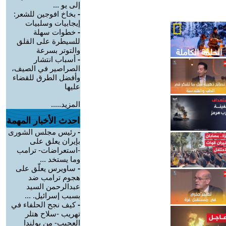
إلى يو ...
-
بخاخ افوجين للشعر:
إيجابيات وسلبيات
-
خطوات سهلة
للسيطرة على القلق
والتوتر بسرعة
-
أسباب انتشار
الصراصير في الصيف،
وأفضل الطرق للقضاء
عليها
المزيد.....
احدث الأخبار المهمة
-
رئيس مجلس الشورى
بإيران يعلق على
-استعراضات- ترامب
وما يستخد ...
-
ساويرس يعلّق على
هجوم ترامب ضد
عبدالرحمن السيد
بسبب إسرائيل. ...
-
كيف نجح الحلفاء في
تهريب -سلاح هتلر
العجيب- من بولندا