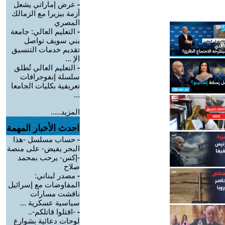
-
عرض إماراتي يشعل
أزمة بيزيرا مع الزمالك
المصري
-
التعليم العالي: جامعة
بني سويف تواصل
تقديم خدمات التنسيق
الإ ...
-
التعليم العالي تُطلق
سلسلة إنفوجرافات
تعريفية بكليات الجامعا
...
المزيد.....
احدث الأخبار المهمة
-
حساب مسلسل -هذا
البحر يفيض- على منصة
-إكس- يرحب بمحمد
صلاح
-
مصدر لبناني:
المفاوضات مع إسرائيل
ناقشت مسارات
سياسية عسكرية ...
-
-اقتلوا قاتلكم-..
لوحات دعائية بشوارع