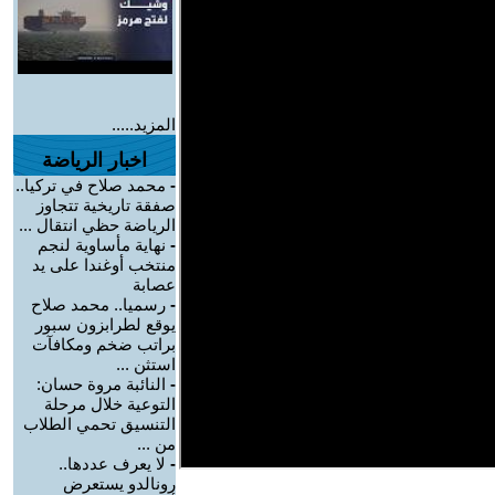
المزيد.....
اخبار الرياضة
-
محمد صلاح في تركيا..
صفقة تاريخية تتجاوز
الرياضة حظي انتقال ...
-
نهاية مأساوية لنجم
منتخب أوغندا على يد
عصابة
-
رسميا.. محمد صلاح
يوقع لطرابزون سبور
براتب ضخم ومكافآت
استثن ...
-
النائبة مروة حسان:
التوعية خلال مرحلة
التنسيق تحمي الطلاب
من ...
-
لا يعرف عددها..
رونالدو يستعرض