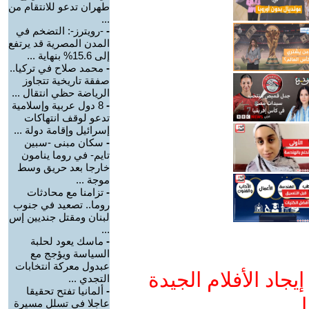
طهران تدعو للانتقام من
...
-
-رويترز-: التضخم في
المدن المصرية قد يرتفع
إلى 15.6% بنهاية ...
-
محمد صلاح في تركيا..
صفقة تاريخية تتجاوز
الرياضة حظي انتقال ...
-
8 دول عربية وإسلامية
تدعو لوقف انتهاكات
إسرائيل وإقامة دولة ...
-
سكان مبنى -سبين
تايم- في روما ينامون
خارجا بعد حريق وسط
موجة ...
-
تزامنا مع محادثات
روما.. تصعيد في جنوب
لبنان ومقتل جنديين إس
...
-
ماسك يعود لحلبة
السياسة ويؤجج مع
عبدول معركة انتخابات
جاد الأفلام الجيدة
التجدي ...
-
ألمانيا تفتح تحقيقا
ا
عاجلا في تسلل مسيرة