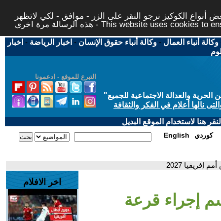
 أنواع الكوكيز نرجو النقر على الزر - موافق - لكي لاتظهر
This website uses cookies to ensure you ge
وكالة أنباء العمال
-
وكالة أنباء حقوق الإنسان
-
اخبار الرياضة
-
اخبار
لوم
التبرع للموقع - ادعمونا
حرية والعدالة الاجتماعية للجميع
"
تى نالها أعلام في الفكر والثقافة
قر هنا لاستخدام الموقع البديل
كوردي
English
إفريقيا 2027
اخر الافلام
سم إجراء قرعة