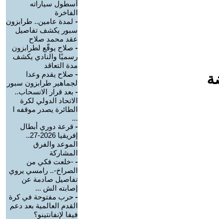
أسطول سياراته
الفاخرة
-
لمدة عامين.. طرابزون
سبور يكشف تفاصيل
عقد محمد صلاح
-
صلاح يوقّع لطرابزون
رسميًا والنادي يكشف
مدة التعاقد
-
صلاح يقدم وعدا
ة
لجماهير طرابزون سبور
-
بعد قرار الانسحاب..
الاتحاد الدولي لكرة
الطائرة يصدر موقفه ا
...
-
قرعة دوري أبطال
إفريقيا 2026-27..
الموعد والفرق
المشاركة
-
-خلعت فكي من
الصراخ-.. رامسي يروي
تفاصيل صادمة عن
إصابته الش ...
-
حرب مفتوحة في كرة
القدم العالمية بعد دعم
فيفا لإنفانتينو؟