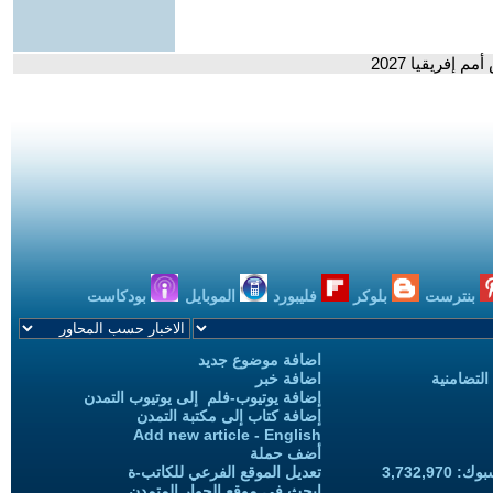
إفريقيا 2027
بنترست
بلوكر
فليبورد
الموبايل
بودكاست
اضافة موضوع جديد
التضامنية
اضافة خبر
إضافة يوتيوب-فلم إلى يوتيوب التمدن
إضافة كتاب إلى مكتبة التمدن
Add new article - English
أضف حملة
3,732,97
تعديل الموقع الفرعي للكاتب-ة
ابحث في موقع الحوار المتمدن