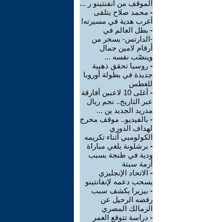
الموقف من انفنتينو ر ...
-
محمد صلاح يتلقى
أغرب هدية في مسيرته!
-
بطل العالم في
-الدارتس- يسخر من
أرقام لامين جمال
وينصّب نفسه ...
-
روسيا تحقق ذهبية
جديدة في بطولة أوروبا
للغطس
-
أغلى 10 لاعبين أفارقة
عبر التاريخ.. نجم ريال
مدريد الجديد ين ...
-
بالفيديو.. موقف محرج
لهداف الدوري
الكولومبي أثناء تكريمه
-
برشلونة يلغي مباراة
ودية في طنجة بسبب
أزمة سبتة
-
الاتحاد الإنجليزي
يسحب دعمه لإنفانتينو
-
بيزيرا يكشف سبب
رفضه الرحيل عن
الزمالك المصري
-
دراسة تتوقع العمر