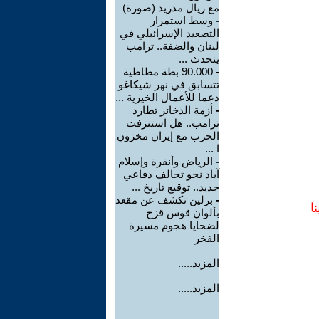
مع ريال مدريد (صورة)
-
وسط استمرار
التصعيد الإسرائيلي في
لبنان والضفة.. ترامب
يتحدث ...
-
90.000 بطة مطاطية
تتسابق في نهر شيكاغو
دعما للأعمال الخيرية ...
-
أزمة الذخائر تطارد
ترامب.. هل استنزفت
الحرب مع إيران مخزون
ا ...
-
الرياض وأنقرة وإسلام
آباد نحو تحالف دفاعي
جديد.. توقيع تاريخ ...
-
برلين تكشف عن مقعد
ا
بألوان قوس قزح
لضحايا هجوم مسيرة
الفخر
المزيد.....
المزيد.....