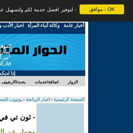
موافق - OK
لتوفير افضل خدمة لكم ولتسهيل عملي
أخبار عامة
-
وكالة أنباء المرأة
-
اخبار الأدب و
الموقع
يسارية
"من أج
حاز ال
إذا لديك
الزوار
اضافة/خدمات
بحث/الارشيف
الصفحة الرئيسية
-
اخبار الرياضة
-
يوتيوب التم
- ئون تي ف
وحوار عن ال