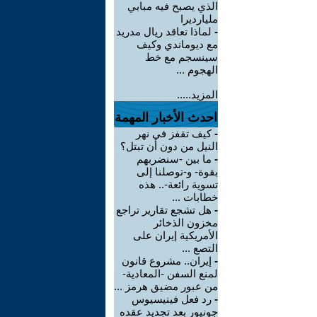
الذي يصبح فيه مبابي
مليارديرا
-
لماذا تعاقد ريال مدريد
مع ديوماندي وكيف
سينسجم مع خط
الهجوم ...
المزيد.....
احدث الأخبار المهمة
-
كيف تقفز في نهر
النيل من دون أن تبتل؟
-
ما بين -سنضربهم
بقوة- و-توصلنا إلى
تسوية رائعة-.. هذه
خطابات ...
-
هل تشجع تقارير تراجع
مخزون الذخائر
الأمريكية إيران على
التصع ...
-
إيران.. مشروع قانون
لمنع السفن -المعادية-
من عبور مضيق هرمز ...
-
رد فعل فينيسيوس
جونيور بعد تجديد عقده