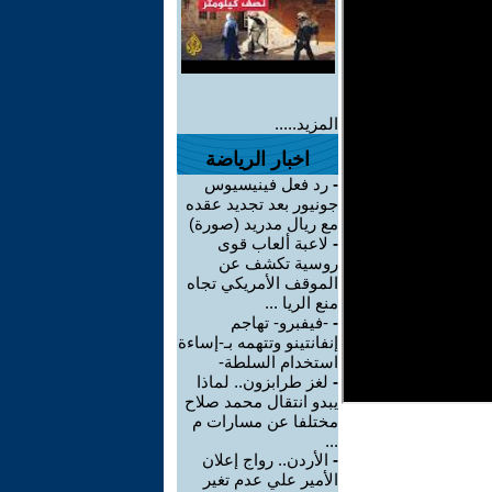
المزيد.....
اخبار الرياضة
-
رد فعل فينيسيوس
جونيور بعد تجديد عقده
مع ريال مدريد (صورة)
-
لاعبة ألعاب قوى
روسية تكشف عن
الموقف الأمريكي تجاه
منع الريا ...
-
-فيفبرو- تهاجم
إنفانتينو وتتهمه بـ-إساءة
استخدام السلطة-
-
لغز طرابزون.. لماذا
يبدو انتقال محمد صلاح
مختلفا عن مسارات م
...
-
الأردن.. رواج إعلان
الأمير علي عدم تغير