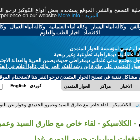
ة التصفح والنشر، الموقع يستخدم بعض أنواع الكوكيز نرجو النق
More info - المزيد
experience on our website
الفن
-
وكالة أنباء اليسار
-
وكالة أنباء العلمانية
-
وكالة أنباء العمال
-
وكا
الاقتصاد
-
اخبار الطب والعلوم
 الرئيسي لمؤسسة الحوار المتمدن
، علمانية، ديمقراطية، تطوعية وغير ربحية
ل مجتمع مدني علماني ديمقراطي حديث يضمن الحرية والعدالة الاجتم
حوار المتمدن على جائزة ابن رشد للفكر الحر والتى نالها أعلام في الفك
م مشاكل تقنية في تصفح الحوار المتمدن نرجو النقر هنا لاستخدام الموقع
كوردي
English
الاخبار
مراكز
الحوار المتمدن
دن
- الكلاسيكو - لقاء خاص مع طارق السيد وعمرو الحديدي وحوار عن الت
ي
- الكلاسيكو - لقاء خاص مع طارق السيد وعم
توقعات لمباريات حسم الدوري غدا