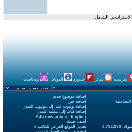
 الاستراتيجي الشامل
بنترست
بلوكر
فليبورد
الموبايل
بودكاست
اضافة موضوع جديد
التضامنية
اضافة خبر
إضافة يوتيوب-فلم إلى يوتيوب التمدن
إضافة كتاب إلى مكتبة التمدن
Add new article - English
أضف حملة
3,732,97
تعديل الموقع الفرعي للكاتب-ة
ابحث في موقع الحوار المتمدن