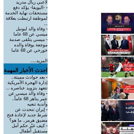
لاعبي ريال مدريد
-
-اليويفا- يؤكد دفع
مستحقات نهاية الخدمة
لموظفة ارتبطت بعلاقة
...
-
وفاة والد ليونيل
ميسي عن 68 عاما
-
ميسي يتلقى صدمة
موجعة بوفاة والده
خورخي عن 68 عاما
المزيد.....
احدث الأخبار المهمة
-
بعد حوادث مميتة..
إدارة الهجرة الأمريكية
تتعهد بتزويد عناصره ...
-
وفاة والد ميسي عن
عمر يناهز 68 عاماً..
وأندية تنعيه
-
إيران تتحدث عن
شرط جديد لإعادة فتح
مضيق هرمز.. ما هو؟
-
كيف غيّر حكم أمل
مستقبل أطفال