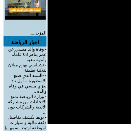
المزيد.....
اخبار الرياضة
-
وفاة والد ميسي عن
عمر يناهز 68 عاماً..
وأندية تنعيه
-
تشيلسي يهزم ميلان
بثلاثية نظيفة
-
-السند الذي صنع
الأسطورة-.. أول ناد
يعزي ميسي في وفاة
والده ...
-
وزارة الرياضة تمنع
الاتحادات من مشاركة
الأندية والشركات دون
...
-
يويفا يكشف تفاصيل
دفعة مالية وامتيازات
لموظفة ارتبط اسمها بإ