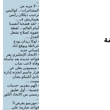
...
-
-لا مزيد من
المشاجرات-.. كواليس
ترحيب ديكلان رايس
بغيماريش ف ...
-
-لقد فضحنا أنفسنا
أمام العالم-.. لقطة
عفوية لصلاح تشعل
الجدل ...
ة
-
لوكا زيدان يودع
غرناطة ويوقع لناد
إسباني جديد
-
الاتحاد الإنجليزي يقر
قواعد جديدة بعد مأساة
وفاة لاعب شاب
-
سيميوني يعلن عن
قرار حاسم اتخذته إدارة
نادي أتلتيكو بشأن
مست ...
-
اتُهم بتقديم -خدمات
جنسية-.. أول تعليق
رسمي من الاتحاد الكور
...
-
مورينيو يفرض 3
قواعد صارمة على