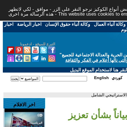
 أنواع الكوكيز نرجو النقر على الزر - موافق - لكي لاتظهر
This website uses cookies to ensure you ge
وكالة أنباء العمال
-
وكالة أنباء حقوق الإنسان
-
اخبار الرياضة
-
اخبار
لوم
التبرع للموقع - ادعمونا
حرية والعدالة الاجتماعية للجميع
"
تى نالها أعلام في الفكر والثقافة
قر هنا لاستخدام الموقع البديل
كوردي
English
 الاستراتيجي الشامل
اخر الافلام
اناً بشأن تعزيز