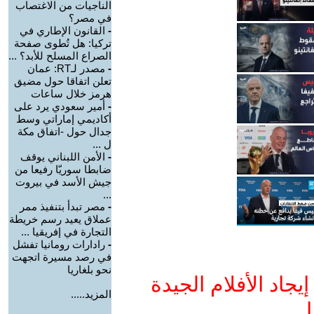
الناجيات من الاغتصاب
في مصر؟
-
القانون الإطاري في
تركيا: هل تُطوى صفحة
الصراع المسلح للأبد؟ ...
-
مصدر لـRT: عمان
تعلن اتفاقا حول مضيق
هرمز خلال ساعات
-
أمير سعودي يرد على
أكاديمي إماراتي وسط
جدال حول -اتفاق مكة
ل ...
-
الأمن اللبناني يوقف
ضابطا سوريّا رفيعا من
جيش الأسد في بيروت
...
-
مصر تبدأ بتنفيذ ممر
عملاق يعيد رسم خريطة
التجارة في إفريقيا ...
-
رادارات رومانيا تفشل
في رصد مسيرة اتجهت
نحو بلغاريا
جاد الأفلام الجيدة
المزيد.....
ا