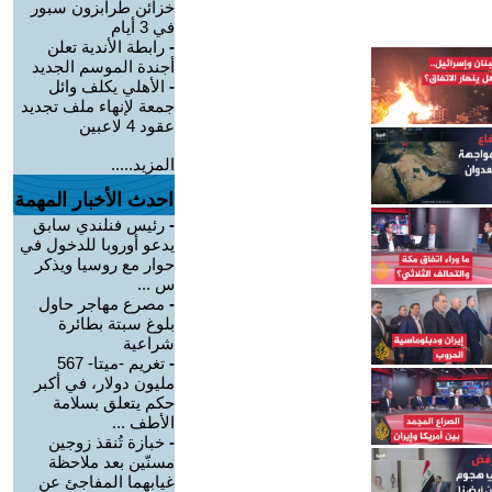
خزائن طرابزون سبور
في 3 أيام
-
رابطة الأندية تعلن
أجندة الموسم الجديد
-
الأهلي يكلف وائل
جمعة لإنهاء ملف تجديد
عقود 4 لاعبين
المزيد.....
احدث الأخبار المهمة
-
رئيس فنلندي سابق
يدعو أوروبا للدخول في
حوار مع روسيا ويذكر
س ...
-
مصرع مهاجر حاول
بلوغ سبتة بطائرة
شراعية
-
تغريم -ميتا- 567
مليون دولار، في أكبر
حكم يتعلق بسلامة
الأطف ...
-
خبازة تُنقذ زوجين
مسنّين بعد ملاحظة
غيابهما المفاجئ عن