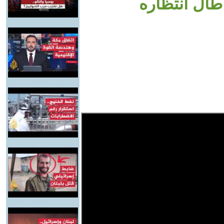
طال انتظاره