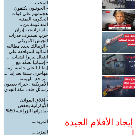
المخب ...
-
الحوثيون يكثفون
هجماتهم على قوات
الحكومة اليمنية
المدعومة من ...
-
استراتيجية إيران..
حرب تستنزف قدرات
الجيش الأمريكي
-
الزمالك يحدد مطالبه
المالية للموافقة على
انتقال بيزيرا لشباب ...
-
إسبانيا تصعّد مع
إيطاليا على خلفية أزمة
مهاجري سبتة بعد إنذا ...
-
تراجع -الهيمنة-
الأمريكية.. خبراء يعددون
رسائل حلف مكة الجدي
...
-
إغلاق الموانئ
الأوكرانية يخفض
صادراتها الزراعية 50%
جاد الأفلام الجيدة
المزيد.....
ا
المزيد.....