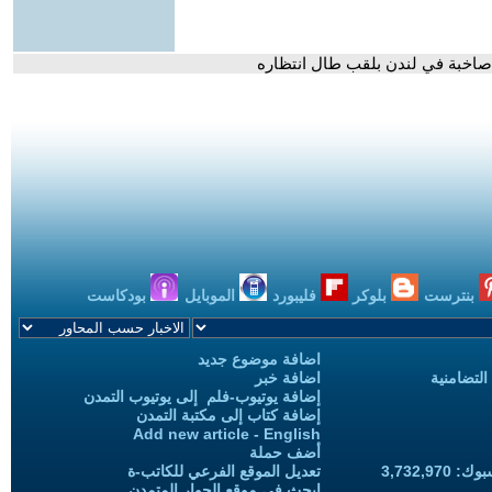
ت صاخبة في لندن بلقب طال انتظاره
بنترست
بلوكر
فليبورد
الموبايل
بودكاست
اضافة موضوع جديد
التضامنية
اضافة خبر
إضافة يوتيوب-فلم إلى يوتيوب التمدن
إضافة كتاب إلى مكتبة التمدن
Add new article - English
أضف حملة
3,732,97
تعديل الموقع الفرعي للكاتب-ة
ابحث في موقع الحوار المتمدن