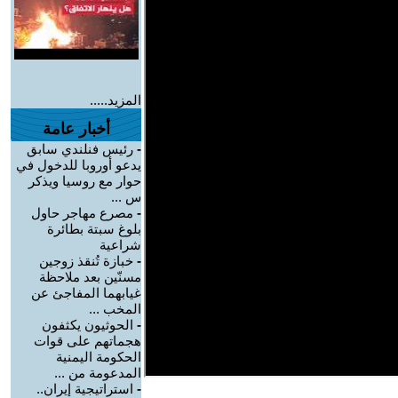
المزيد.....
أخبار عامة
-
رئيس فنلندي سابق
يدعو أوروبا للدخول في
حوار مع روسيا ويذكر
س ...
-
مصرع مهاجر حاول
بلوغ سبتة بطائرة
شراعية
-
خبازة تُنقذ زوجين
مسنّين بعد ملاحظة
غيابهما المفاجئ عن
المخب ...
-
الحوثيون يكثفون
هجماتهم على قوات
الحكومة اليمنية
المدعومة من ...
-
استراتيجية إيران..