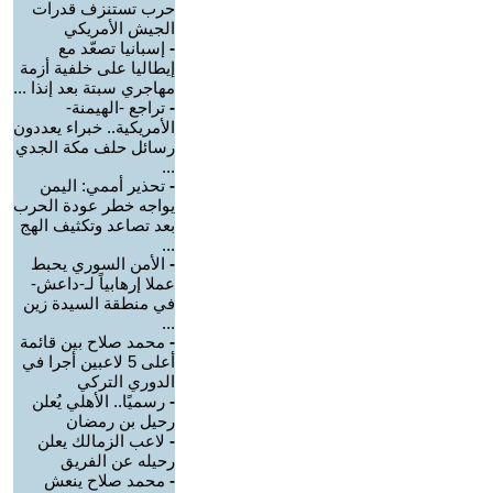
حرب تستنزف قدرات
الجيش الأمريكي
-
إسبانيا تصعّد مع
إيطاليا على خلفية أزمة
مهاجري سبتة بعد إنذا ...
-
تراجع -الهيمنة-
الأمريكية.. خبراء يعددون
رسائل حلف مكة الجدي
...
-
تحذير أممي: اليمن
يواجه خطر عودة الحرب
بعد تصاعد وتكثيف الهج
...
-
الأمن السوري يحبط
عملا إرهابياً لـ-داعش-
في منطقة السيدة زين
...
-
محمد صلاح بين قائمة
أعلى 5 لاعبين أجرا في
الدوري التركي
-
رسميًا.. الأهلي يُعلن
رحيل بن رمضان
-
لاعب الزمالك يعلن
رحيله عن الفريق
-
محمد صلاح ينعش