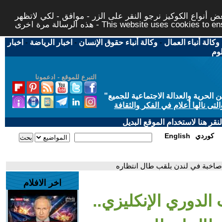
 أنواع الكوكيز نرجو النقر على الزر - موافق - لكي لاتظهر
This website uses cookies to ensure you ge
وكالة أنباء العمال
-
وكالة أنباء حقوق الإنسان
-
اخبار الرياضة
-
اخبار
لوم
التبرع للموقع - ادعمونا
حرية والعدالة الاجتماعية للجميع
"
تى نالها أعلام في الفكر والثقافة
قر هنا لاستخدام الموقع البديل
كوردي
English
ت صاخبة في لندن بلقب طال انتظاره
اخر الافلام
الدوري الإنكليزي..