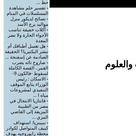
حظ ...
-
تفسير حلم مشاهدة
المسلسلات في المنام
-
نصائح لديكور منزل
مواليد برج الأسد‎
-
أكلات خفيفة تناسب
الأجواء الحارة ولا تضر
المعدة
-
هل تغسل أطباقك أم
تنشر البكتيريا؟ الحقيقة
الصادمة عن إسفنجة ...
والعلوم
-
صاروخ تائه يضرب
القمر.. القصة الكاملة
لسقوط -فالكون 9-
-
الاسكان : رئيس
الوزراء يتابع الموقف
التنفيذي لمشروعات
مياه ا ...
-
فانتازيا الانتحال في
مصر من الطبيبة
المزيفة إلى القاضي
المزي ...
-
نيبينزيا: استهداف
كييف المتواصل لكوادر
محطة زابوروجيه يهدف