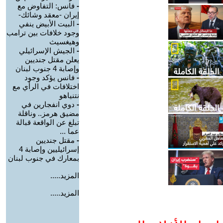
-
فانس: التفاوض مع
إيران -معقد وشائك-
-
البيت الأبيض ينفي
وجود خلافات بين ترامب
وهيغسيث
-
الجيش الإسرائيلي
يعلن مقتل جنديين
وإصابة 4 جنوب لبنان
-
فانس يؤكد وجود
اختلافات في الرأي مع
نتنياهو
-
دوي انفجارين في
مضيق هرمز.. وناقلة
تبلغ عن الواقعة قبالة
عما ...
-
مقتل جنديين
إسرائيليين وإصابة 4
بمعارك في جنوب لبنان
المزيد.....
المزيد.....