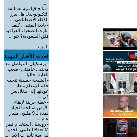
إ ...
-
نتائج قياسية لعمالقة
التكنولوجيا.. هل يبرر
الذكاء الاصطناعي ...
-
بادية المثنى.. كيف
أثارت الصحراء العراقية
قلق السعودية؟ تتو ...
المزيد.....
احدث الأخبار المهمة
-
بزشكيان: التواصل مع
مجتبى خامنئي -صعب
للغاية- حاليا
-
الشيخة حسينة تتحدى
حكم الإعدام وتعلن
عودتها إلى بنغلاديش
في ...
-
خطة جريئة لإبقاء
الأرض صالحة للحياة
لمدة 9.1 مليون مليار
عام ...
-
روسيا.. استخدام قمر
Bion-M العلمي الجديد
لدراسة تأثيرات الإش ...