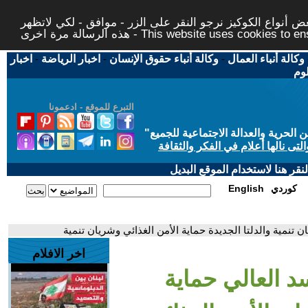
 أنواع الكوكيز نرجو النقر على الزر - موافق - لكي لاتظهر
This website uses cookies to ensure you ge
وكالة أنباء العمال
-
وكالة أنباء حقوق الإنسان
-
اخبار الرياضة
-
اخبار
لوم
التبرع للموقع - ادعمونا
حرية والعدالة الاجتماعية للجميع
"
تى نالها أعلام في الفكر والثقافة
قر هنا لاستخدام الموقع البديل
كوردي
English
ان تنمية والدلتا الجديدة حماية الأمن الغذائي وشريان تنمية
اخر الافلام
لسد العالي حماية