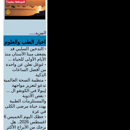
المزيد.....
اخبار الطب والعلوم
-
التدخين السلبي قد
يضعف مينا الأسنان منذ
الأيام الأولى للحياة ...
-
غوغل تعلن عن واحدة
من أفضل الساعات
الذكية
-
منظمة الصحة العالمية
تدعو لتعزيز مواجهة
إيبولا في الكونغو ال ...
-
نقص الأدوية
والمستلزمات الطبية
يهدد حياة مرضى الكلى
في غزة
-
حظك اليوم الخميس 6
اغسطس 2026.. هل
برجك من الأبراج الأكثر