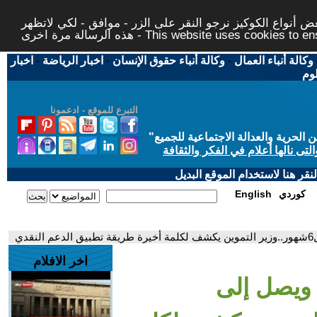
 أنواع الكوكيز نرجو النقر على الزر - موافق - لكي لاتظهر
This website uses cookies to ensure you ge
وكالة أنباء العمال
-
وكالة أنباء حقوق الإنسان
-
اخبار الرياضة
-
اخبار
لوم
التبرع للموقع - ادعمونا
حرية والعدالة الاجتماعية للجميع
"
تى نالها أعلام في الفكر والثقافة
قر هنا لاستخدام الموقع البديل
كوردي
English
ي
اخر الافلام
 ويصل إلى