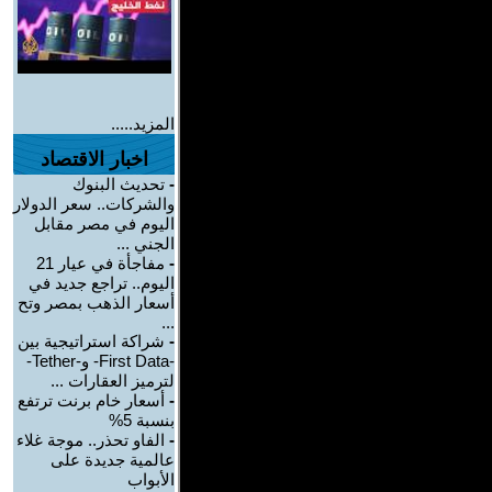
المزيد.....
اخبار الاقتصاد
-
تحديث البنوك
والشركات.. سعر الدولار
اليوم في مصر مقابل
الجني ...
-
مفاجأة في عيار 21
اليوم.. تراجع جديد في
أسعار الذهب بمصر وتح
...
-
شراكة استراتيجية بين
-First Data- و-Tether-
لترميز العقارات ...
-
أسعار خام برنت ترتفع
بنسبة 5%
-
الفاو تحذر.. موجة غلاء
عالمية جديدة على
الأبواب