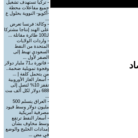
-
تركيا تستهدف تشغيل
جميع مفاعلات محطة
-أكويو- النووية بحلول ع
...
-
وكالة: فرنسا تعرض
على الهند إنتاجا مشتركا
لـ100 طائرة مقاتلة ...
-
واردات الولايات
المتحدة من النفط
السعودي تهبط إلى
الصفر لأول ...
اد
-
فاتورة بـ71 مليار دولار
وفجوة تمويلية ضخمة..
من يتحمل كلفة إ ...
-
أسعار الغاز الأوروبية
تقفز 10% لتصل إلى
688 دولار لكل ألف مت
...
-
العراق يتسلم 500
مليون دولار وسط قيود
مصرفية أمريكية
-
أسعار النفط ترتفع
وسط مخاوف بشأن
إمدادات الخليج والوضع
في مض ...