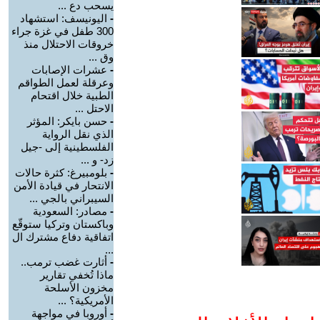
يسحب دع ...
-
اليونيسف: استشهاد
300 طفل في غزة جراء
خروقات الاحتلال منذ
وق ...
-
عشرات الإصابات
وعرقلة لعمل الطواقم
الطبية خلال اقتحام
الاحتل ...
-
حسن بايكر: المؤثر
الذي نقل الرواية
الفلسطينية إلى -جيل
زد- و ...
-
بلومبيرغ: كثرة حالات
الانتحار في قيادة الأمن
السيبراني بالجي ...
-
مصادر: السعودية
وباكستان وتركيا ستوقّع
اتفاقية دفاع مشترك ال
...
-
أثارت غضب ترمب..
ماذا تُخفي تقارير
مخزون الأسلحة
الأمريكية؟ ...
-
أوروبا في مواجهة