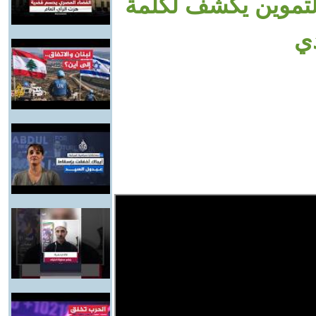
ر..وزير التموين يكشف لكلمة
دي