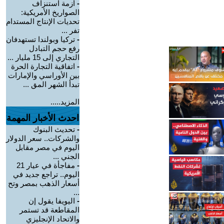
-
أزمة استنزاف
الصواريخ الأمريكية:
تحديات الإنتاج المستدام
تفر ...
-
تركيا وبولندا تستهدفان
رفع حجم التبادل
التجاري إلى 15 مليار ...
-
اتفاقية التجارة الحرة
بين الأوراسي والإمارات
تبدأ الشهر المق ...
المزيد.....
احدث الأخبار المهمة
-
تحديث البنوك
والشركات.. سعر الدولار
اليوم في مصر مقابل
الجني ...
-
مفاجأة في عيار 21
اليوم.. تراجع جديد في
أسعار الذهب بمصر وتح
...
-
اليويفا يقول إن
المقاطعة قد تستمر
والاتحاد الإنجليزي