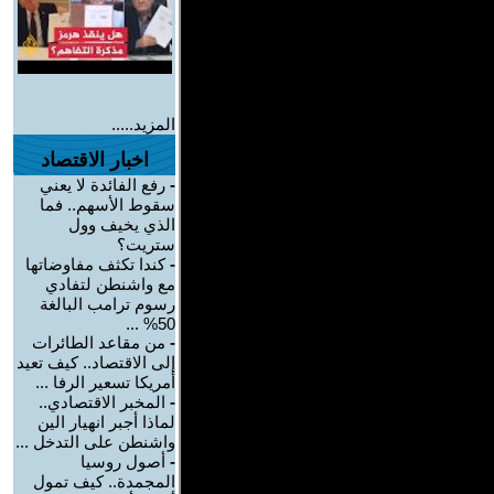
المزيد.....
اخبار الاقتصاد
-
رفع الفائدة لا يعني
سقوط الأسهم.. فما
الذي يخيف وول
ستريت؟
-
كندا تكثف مفاوضاتها
مع واشنطن لتفادي
رسوم ترامب البالغة
50% ...
-
من مقاعد الطائرات
إلى الاقتصاد.. كيف تعيد
أمريكا تسعير الرفا ...
-
المخبر الاقتصادي..
لماذا أجبر انهيار الين
واشنطن على التدخل ...
-
أصول روسيا
المجمدة.. كيف تمول