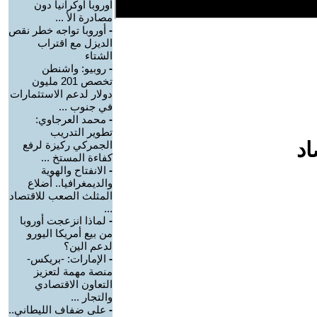
أوروبا أوكرانيا دون
مصادرة الأ ...
-
أوروبا تواجه خطر نقص
الديزل مع اقتراب
الشتاء
-
روبيو: واشنطن
تخصص 201 مليون
دولار لدعم الاستثمارات
في جنوب ...
-
محمد العرجاوي:
تطوير التدريب
اد
الجمركي ركيزة لرفع
كفاءة المستخ ...
-
الانفتاح والهوية
والديمغرافيا.. أضلاع
المثلث الصعب للاقتصاد
...
-
لماذا انزعجت أوروبا
من بيع أمريكا اليورو
لدعم الين؟
-
الإمارات: -بريكس-
منصة مهمة لتعزيز
التعاون الاقتصادي
والتجار ...
-
على ضفاف الليطاني..