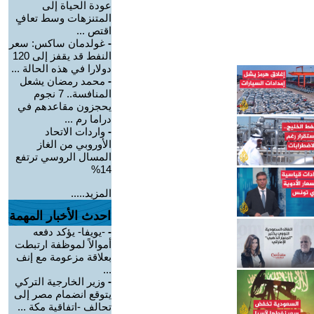
عودة الحياة إلى
المتنزهات وسط تعافٍ
اقتص ...
-
غولدمان ساكس: سعر
النفط قد يقفز إلى 120
دولارا في هذه الحالة ...
-
محمد رمضان يشعل
المنافسة.. 7 نجوم
يحجزون مقاعدهم في
دراما رم ...
-
واردات الاتحاد
الأوروبي من الغاز
المسال الروسي ترتفع
14%
المزيد.....
احدث الأخبار المهمة
-
-يويفا- يؤكد دفعه
أموالاً لموظفة ارتبطت
بعلاقة مزعومة مع إنف
...
-
وزير الخارجية التركي
يتوقع انضمام مصر إلى
تحالف -اتفاقية مكة ...