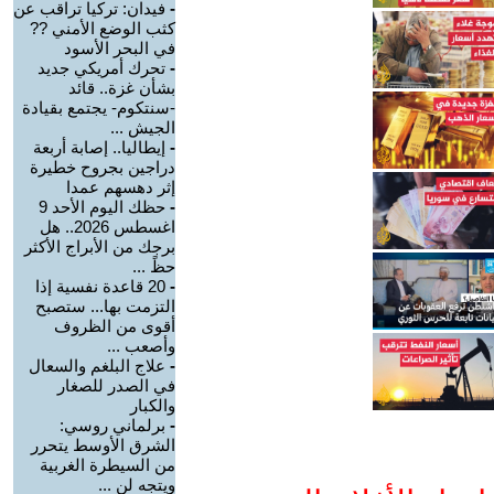
-
فيدان: تركيا تراقب عن
كثب الوضع الأمني ??
في البحر الأسود
-
تحرك أمريكي جديد
بشأن غزة.. قائد
-سنتكوم- يجتمع بقيادة
الجيش ...
-
إيطاليا.. إصابة أربعة
دراجين بجروح خطيرة
إثر دهسهم عمدا
-
حظك اليوم الأحد 9
اغسطس 2026.. هل
برجك من الأبراج الأكثر
حظً ...
-
20 قاعدة نفسية إذا
التزمت بها... ستصبح
أقوى من الظروف
وأصعب ...
-
علاج البلغم والسعال
في الصدر للصغار
والكبار
-
برلماني روسي:
الشرق الأوسط يتحرر
من السيطرة الغربية
ويتجه لن ...