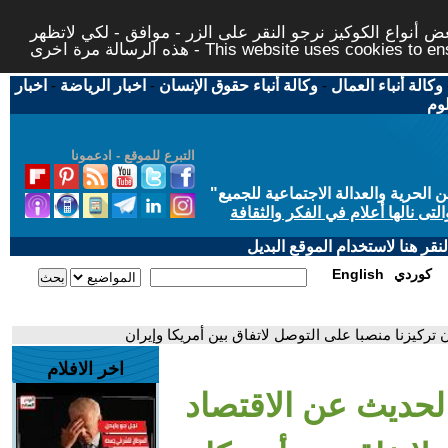
 أنواع الكوكيز نرجو النقر على الزر - موافق - لكي لاتظهر
This website uses cookies to ensure you ge
وكالة أنباء العمال
-
وكالة أنباء حقوق الإنسان
-
اخبار الرياضة
-
اخبار
لوم
التبرع للموقع - ادعمونا
حرية والعدالة الاجتماعية للجميع
"
تى نالها أعلام في الفكر والثقافة
قر هنا لاستخدام الموقع البديل
كوردي
English
 تركيزنا منصبا على التوصل لاتفاق بين أمريكا وإيران
اخر الافلام
الحديث عن الاقتصاد