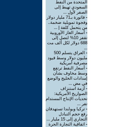
المتحدة من النفط
السعودي تهبط إلى
الصفر لأول ...
-
فاتورة بـ71 مليار دولار
وفجوة تمويلية ضخمة..
من يتحمل كلفة إ ...
-
أسعار الغاز الأوروبية
تقفز 10% لتصل إلى
688 دولار لكل ألف مت
...
-
العراق يتسلم 500
مليون دولار وسط قيود
مصرفية أمريكية
-
أسعار النفط ترتفع
وسط مخاوف بشأن
إمدادات الخليج والوضع
في مض ...
-
أزمة استنزاف
الصواريخ الأمريكية:
تحديات الإنتاج المستدام
تفر ...
-
تركيا وبولندا تستهدفان
رفع حجم التبادل
التجاري إلى 15 مليار ...
-
اتفاقية التجارة الحرة