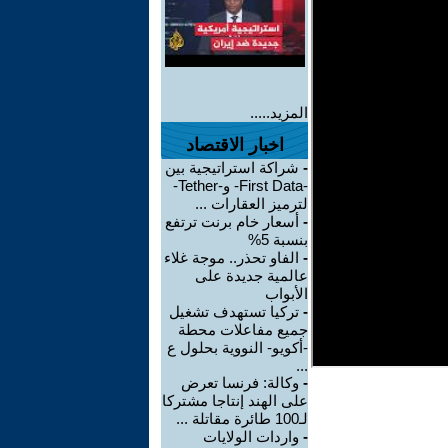
المزيد.....
اخبار الاقتصاد
-
شراكة استراتيجية بين
-First Data- و-Tether-
لترميز العقارات ...
-
أسعار خام برنت ترتفع
بنسبة 5%
-
الفاو تحذر.. موجة غلاء
عالمية جديدة على
الأبواب
-
تركيا تستهدف تشغيل
جميع مفاعلات محطة
-أكويو- النووية بحلول ع
...
-
وكالة: فرنسا تعرض
على الهند إنتاجا مشتركا
لـ100 طائرة مقاتلة ...
-
واردات الولايات