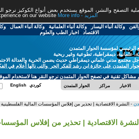
ة التصفح والنشر، الموقع يستخدم بعض أنواع الكوكيز نرجو النق
More info - المزيد
experience on our website
الفن
-
وكالة أنباء اليسار
-
وكالة أنباء العلمانية
-
وكالة أنباء العمال
-
وكا
الاقتصاد
-
اخبار الطب والعلوم
 الرئيسي لمؤسسة الحوار المتمدن
، علمانية، ديمقراطية، تطوعية وغير ربحية
ل مجتمع مدني علماني ديمقراطي حديث يضمن الحرية والعدالة الاجتم
حوار المتمدن على جائزة ابن رشد للفكر الحر والتى نالها أعلام في الفك
م مشاكل تقنية في تصفح الحوار المتمدن نرجو النقر هنا لاستخدام الموقع
كوردي
English
الاخبار
مراكز
الحوار المتمدن
مدن
- النشرة الاقتصادية | تحذير من إفلاس المؤسسات المالية الفلسطينية
النشرة الاقتصادية | تحذير من إفلاس المؤسسات