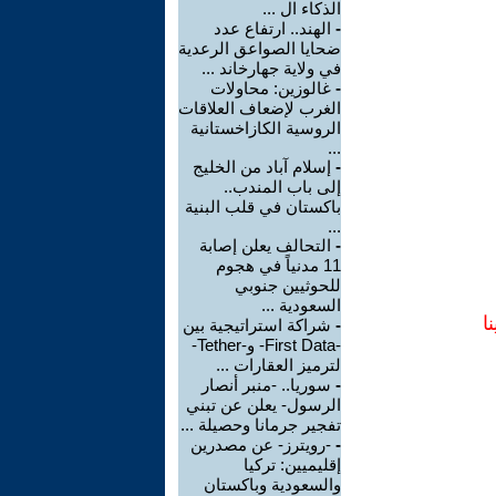
الذكاء ال ...
-
الهند.. ارتفاع عدد
ضحايا الصواعق الرعدية
في ولاية جهارخاند ...
-
غالوزين: محاولات
الغرب لإضعاف العلاقات
الروسية الكازاخستانية
...
-
إسلام آباد من الخليج
إلى باب المندب..
باكستان في قلب البنية
...
-
التحالف يعلن إصابة
11 مدنياً في هجوم
للحوثيين جنوبي
السعودية ...
ا
-
شراكة استراتيجية بين
-First Data- و-Tether-
لترميز العقارات ...
-
سوريا.. -منبر أنصار
الرسول- يعلن عن تبني
تفجير جرمانا وحصيلة ...
-
-رويترز- عن مصدرين
إقليميين: تركيا
والسعودية وباكستان