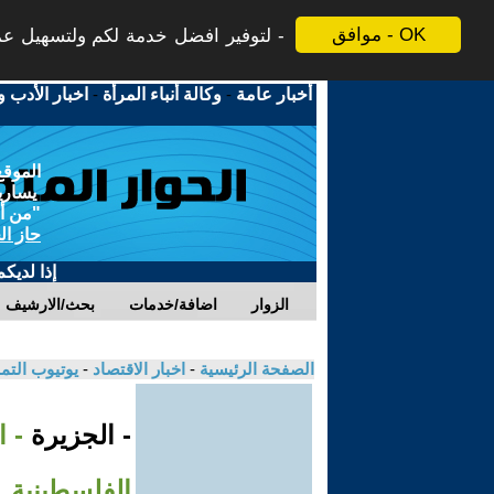
موافق - OK
لتوفير افضل خدمة لكم ولتسهيل عملي
أخبار عامة
-
وكالة أنباء المرأة
-
اخبار الأدب و
الموقع
يسارية
"من أج
حاز ال
إذا لديك
الزوار
اضافة/خدمات
بحث/الارشيف
الصفحة الرئيسية
-
اخبار الاقتصاد
-
يوتيوب الت
- الجزيرة
- 
الفلسطينية