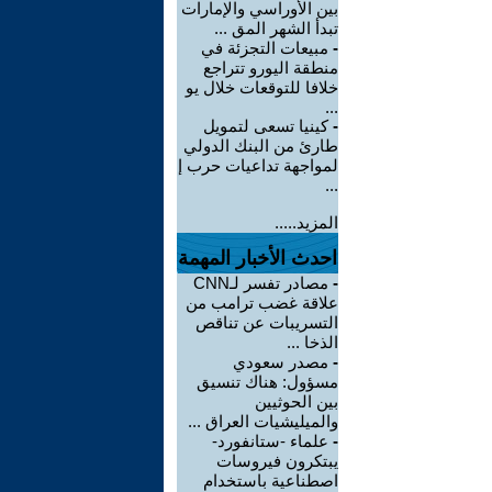
بين الأوراسي والإمارات
تبدأ الشهر المق ...
-
مبيعات التجزئة في
منطقة اليورو تتراجع
خلافا للتوقعات خلال يو
...
-
كينيا تسعى لتمويل
طارئ من البنك الدولي
لمواجهة تداعيات حرب إ
...
المزيد.....
احدث الأخبار المهمة
-
مصادر تفسر لـCNN
علاقة غضب ترامب من
التسريبات عن تناقص
الذخا ...
-
مصدر سعودي
مسؤول: هناك تنسيق
بين الحوثيين
والميليشيات العراق ...
-
علماء -ستانفورد-
يبتكرون فيروسات
اصطناعية باستخدام