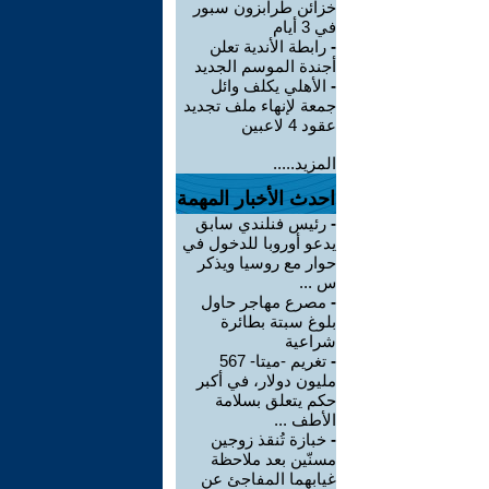
خزائن طرابزون سبور
في 3 أيام
-
رابطة الأندية تعلن
أجندة الموسم الجديد
-
الأهلي يكلف وائل
جمعة لإنهاء ملف تجديد
عقود 4 لاعبين
المزيد.....
احدث الأخبار المهمة
-
رئيس فنلندي سابق
يدعو أوروبا للدخول في
حوار مع روسيا ويذكر
س ...
-
مصرع مهاجر حاول
بلوغ سبتة بطائرة
شراعية
-
تغريم -ميتا- 567
مليون دولار، في أكبر
حكم يتعلق بسلامة
الأطف ...
-
خبازة تُنقذ زوجين
مسنّين بعد ملاحظة
غيابهما المفاجئ عن