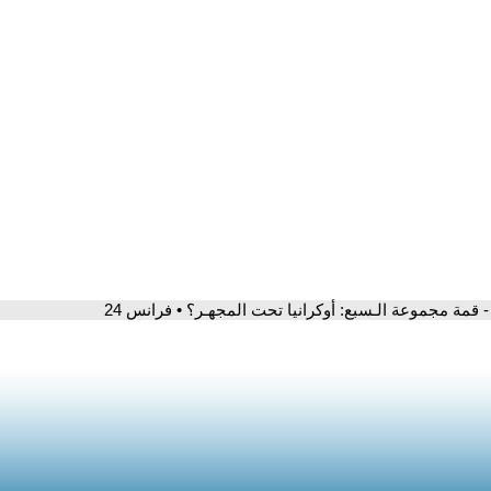
- قمة مجموعة الـسبع: أوكرانيا تحت المجهـر؟ • فرانس 24