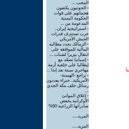
المخب ...
-
الحوثيون يكثفون
هجماتهم على قوات
الحكومة اليمنية
المدعومة من ...
-
استراتيجية إيران..
حرب تستنزف قدرات
الجيش الأمريكي
-
الزمالك يحدد مطالبه
المالية للموافقة على
انتقال بيزيرا لشباب ...
-
إسبانيا تصعّد مع
إيطاليا على خلفية أزمة
ا
مهاجري سبتة بعد إنذا ...
-
تراجع -الهيمنة-
الأمريكية.. خبراء يعددون
رسائل حلف مكة الجدي
...
-
إغلاق الموانئ
الأوكرانية يخفض
صادراتها الزراعية 50%
المزيد.....
المزيد.....