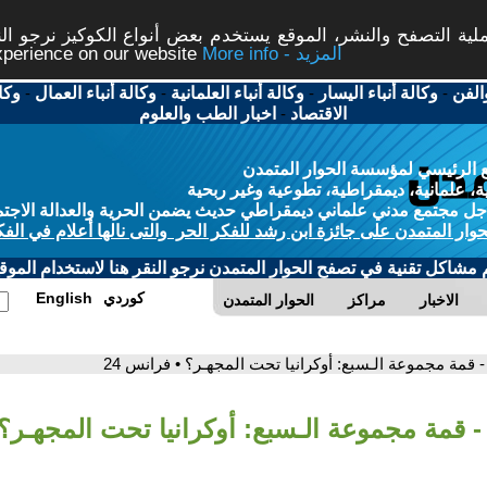
ة التصفح والنشر، الموقع يستخدم بعض أنواع الكوكيز نرجو النق
More info - المزيد
experience on our website
الفن
-
وكالة أنباء اليسار
-
وكالة أنباء العلمانية
-
وكالة أنباء العمال
-
وكا
الاقتصاد
-
اخبار الطب والعلوم
 الرئيسي لمؤسسة الحوار المتمدن
، علمانية، ديمقراطية، تطوعية وغير ربحية
ل مجتمع مدني علماني ديمقراطي حديث يضمن الحرية والعدالة الاجتم
حوار المتمدن على جائزة ابن رشد للفكر الحر والتى نالها أعلام في الفك
م مشاكل تقنية في تصفح الحوار المتمدن نرجو النقر هنا لاستخدام الموقع
كوردي
English
الاخبار
مراكز
الحوار المتمدن
- قمة مجموعة الـسبع: أوكرانيا تحت المجهـر؟ • فرانس 24
- قمة مجموعة الـسبع: أوكرانيا تحت المجهـر؟ •