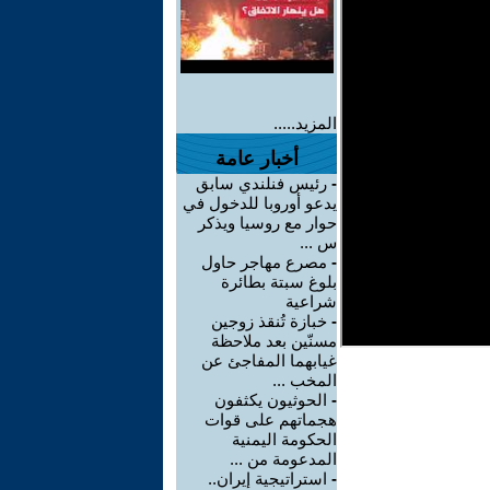
المزيد.....
أخبار عامة
-
رئيس فنلندي سابق
يدعو أوروبا للدخول في
حوار مع روسيا ويذكر
س ...
-
مصرع مهاجر حاول
بلوغ سبتة بطائرة
شراعية
-
خبازة تُنقذ زوجين
مسنّين بعد ملاحظة
غيابهما المفاجئ عن
المخب ...
-
الحوثيون يكثفون
هجماتهم على قوات
الحكومة اليمنية
المدعومة من ...
-
استراتيجية إيران..