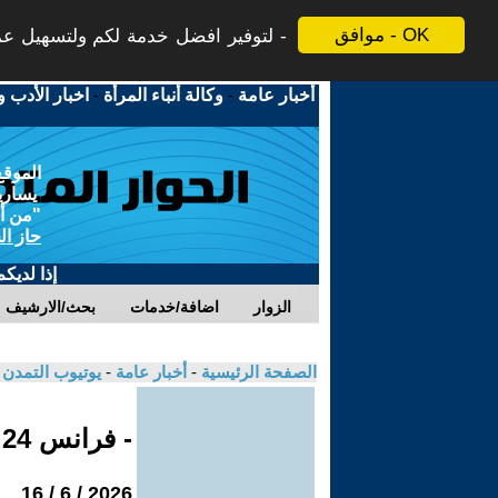
موافق - OK
لتوفير افضل خدمة لكم ولتسهيل عملي
أخبار عامة
-
وكالة أنباء المرأة
-
اخبار الأدب و
الموقع
يسارية
"من أج
حاز ال
إذا لديك
الزوار
اضافة/خدمات
بحث/الارشيف
الصفحة الرئيسية
-
أخبار عامة
-
يوتيوب التمدن
- فرانس 24
2026 / 6 / 16