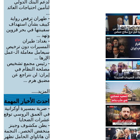
لدعم البنك الدولي
لتأمين احتياجات العائد
...
-
طهران ترفض رواية
كييف بشأن استهداف
سفينتها في بحر قزوين
وتهد ...
-
بغداد: طيران
المسيرات دون ترخيص
سيعامل معاملة الـ-عمل
الإرها ...
-
رئيس مجمع تشخيص
مصلحة النظام في
إيران: لن نتراجع عن
مضيق هرم ...
المزيد.....
احدث الأخبار المهمة
-
ضربة بمسيرة أوكرانية
في العمق الروسي توقع
عشرات الضحايا
-
بطن مكشوف وجينز
منخفض الخصر.. النجمة
آن هاثاواي الحامل تظهر