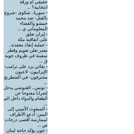
حقيقي أم ورقة
انتخابية؟ ...
-
سوريا.. شكوى -شروع
بالقتل- ضد محمد
حمشو والقضاء
المعلوماتي ي ...
-
إيران تعلق
على اتفاقية مكة
-
عملية إنقاذ معقدة..
مصر تعلن تعويم وقطر
سفينة في ظروف جوية
ق ...
-
بقائي يرد على ترامب:
الإيرانيون -لاعبون
محترفون- في الشطرنج
...
-
تونس.. الغنوشي يدخل
إضرابا مفتوحا عن
الطعام والدواء داخل الم
...
-
‏المبعوث الأممي إلى
اليمن: أدعو الأطراف
لممارسة أقصى درجات
ض ...
-
عون يؤكد حاجة لبنان