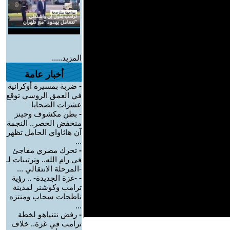
المزيد.....
أخبار عامة
-
ضربة بمسيرة أوكرانية
في العمق الروسي توقع
عشرات الضحايا
-
بطن مكشوف وجينز
منخفض الخصر.. النجمة
آن هاثاواي الحامل تظهر
...
-
تحرك مصري مفاجئ
في رام الله.. وترتيبات لـ
-المرحلة الانتقالي ...
-
-غزة الجديدة- .. رؤية
ترامب وكوشنر لمدينة
ناطحات سحاب ومنتزه
...
-
رفض نتنياهو لخطة
ترامب في غزة.. خلاف