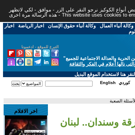
 أنواع الكوكيز نرجو النقر على الزر - موافق - لكي لاتظهر
This website uses cookies to ensure you ge
وكالة أنباء العمال
-
وكالة أنباء حقوق الإنسان
-
اخبار الرياضة
-
اخبار
لوم
التبرع للموقع - ادعمونا
حرية والعدالة الاجتماعية للجميع
"
تى نالها أعلام في الفكر والثقافة
قر هنا لاستخدام الموقع البديل
كوردي
English
لأسئلة الصعبة
اخر الافلام
قة وسندان.. لبنان