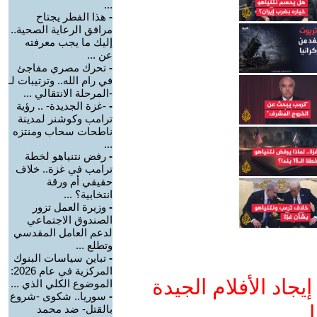
...
-
هذا الفطر يجتاح
مرافق الرعاية الصحية..
إليك ما يجب معرفته
عن ...
-
تحرك مصري مفاجئ
في رام الله.. وترتيبات لـ
-المرحلة الانتقالي ...
-
-غزة الجديدة- .. رؤية
ترامب وكوشنر لمدينة
ناطحات سحاب ومنتزه
...
-
رفض نتنياهو لخطة
ترامب في غزة.. خلاف
حقيقي أم ورقة
انتخابية؟ ...
-
وزيرة العمل تزور
الصندوق الاجتماعي
لدعم العامل المقدسي
وتطلع ...
-
تباين سياسات البنوك
المركزية في عام 2026:
جاد الأفلام الجيدة
الموضوع الكلي الذي ...
-
سوريا.. شكوى -شروع
ا
بالقتل- ضد محمد