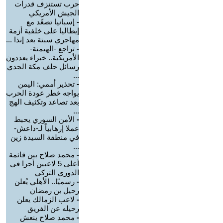
حرب تستنزف قدرات
الجيش الأمريكي
-
إسبانيا تصعّد مع
إيطاليا على خلفية أزمة
مهاجري سبتة بعد إنذا ...
-
تراجع -الهيمنة-
الأمريكية.. خبراء يعددون
رسائل حلف مكة الجدي
...
-
تحذير أممي: اليمن
يواجه خطر عودة الحرب
بعد تصاعد وتكثيف الهج
...
-
الأمن السوري يحبط
عملا إرهابياً لـ-داعش-
في منطقة السيدة زين
...
-
محمد صلاح بين قائمة
أعلى 5 لاعبين أجرا في
الدوري التركي
-
رسميًا.. الأهلي يُعلن
رحيل بن رمضان
-
لاعب الزمالك يعلن
رحيله عن الفريق
-
محمد صلاح ينعش