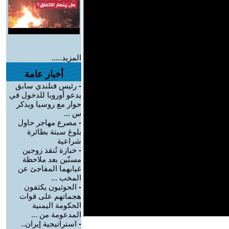
المزيد.....
أخبار عامة
-
رئيس فنلندي سابق
يدعو أوروبا للدخول في
حوار مع روسيا ويذكر
س ...
-
مصرع مهاجر حاول
بلوغ سبتة بطائرة
شراعية
-
خبازة تُنقذ زوجين
مسنّين بعد ملاحظة
غيابهما المفاجئ عن
المخب ...
-
الحوثيون يكثفون
هجماتهم على قوات
الحكومة اليمنية
المدعومة من ...
-
استراتيجية إيران..