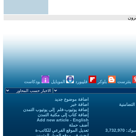
كرون
بنترست
بلوكر
فليبورد
الموبايل
بودكاست
اضافة موضوع جديد
التضامنية
اضافة خبر
إضافة يوتيوب-فلم إلى يوتيوب التمدن
إضافة كتاب إلى مكتبة التمدن
Add new article - English
أضف حملة
3,732,97
تعديل الموقع الفرعي للكاتب-ة
ابحث في موقع الحوار المتمدن