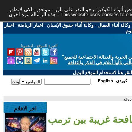
 أنواع الكوكيز نرجو النقر على الزر - موافق - لكي لاتظهر
This website uses cookies to ensure you ge
وكالة أنباء العمال
-
وكالة أنباء حقوق الإنسان
-
اخبار الرياضة
-
اخبار
لوم
التبرع للموقع - ادعمونا
حرية والعدالة الاجتماعية للجميع
"
تى نالها أعلام في الفكر والثقافة
قر هنا لاستخدام الموقع البديل
كوردي
English
كرون
اخر الافلام
افحة غريبة بين ترمب