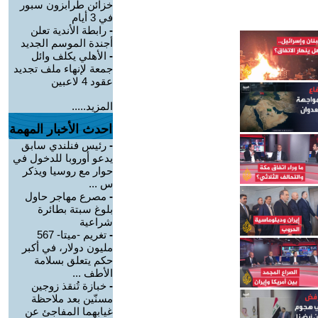
خزائن طرابزون سبور
في 3 أيام
-
رابطة الأندية تعلن
أجندة الموسم الجديد
-
الأهلي يكلف وائل
جمعة لإنهاء ملف تجديد
عقود 4 لاعبين
المزيد.....
احدث الأخبار المهمة
-
رئيس فنلندي سابق
يدعو أوروبا للدخول في
حوار مع روسيا ويذكر
س ...
-
مصرع مهاجر حاول
بلوغ سبتة بطائرة
شراعية
-
تغريم -ميتا- 567
مليون دولار، في أكبر
حكم يتعلق بسلامة
الأطف ...
-
خبازة تُنقذ زوجين
مسنّين بعد ملاحظة
غيابهما المفاجئ عن