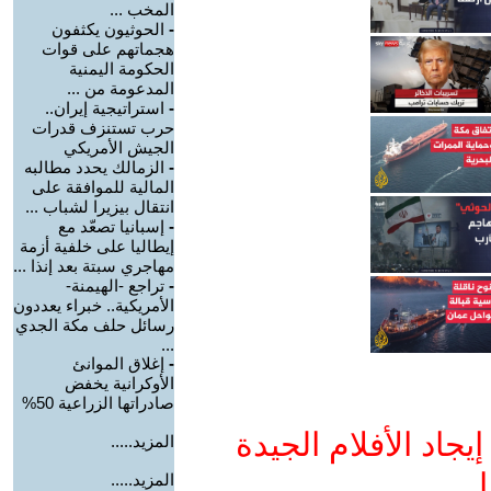
المخب ...
-
الحوثيون يكثفون
هجماتهم على قوات
الحكومة اليمنية
المدعومة من ...
-
استراتيجية إيران..
حرب تستنزف قدرات
الجيش الأمريكي
-
الزمالك يحدد مطالبه
المالية للموافقة على
انتقال بيزيرا لشباب ...
-
إسبانيا تصعّد مع
إيطاليا على خلفية أزمة
مهاجري سبتة بعد إنذا ...
-
تراجع -الهيمنة-
الأمريكية.. خبراء يعددون
رسائل حلف مكة الجدي
...
-
إغلاق الموانئ
الأوكرانية يخفض
صادراتها الزراعية 50%
جاد الأفلام الجيدة
المزيد.....
ا
المزيد.....