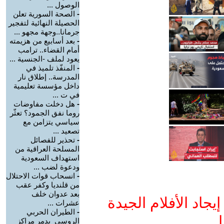
الوصول ...
-
الصحة السورية تعلن
الحصيلة النهائية لتفجير
جرمانا..وجهة مجهو ...
-
بعد أسابيع من هزيمته
أمام القضاء.. ترامب
يعود لملف -الجنسية ...
-
المنفّذ تلميذ في
المدرسة.. إطلاق نار
داخل مؤسسة تعليمية
في ت ...
-
هل دخلت مفاوضات
روما نفق الجمود؟ تعثّر
سياسي يتزامن مع
تصعيد ...
-
تحذير للفصائل
المسلحة العراقية من
استهداف السعودية
ودعوة لضب ...
-
انسحاب قوات الاحتلال
من قلنديا وكفر عقب
بعد عدوان خلف
جاد الأفلام الجيدة
عشرات ...
-
الطيران الحربي
ا
الروسي يدمر مراكز