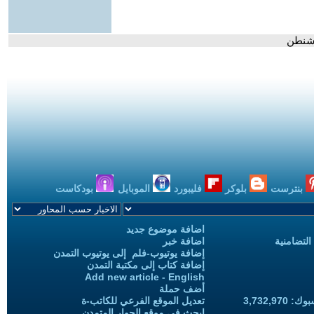
واشنطن
بنترست
بلوكر
فليبورد
الموبايل
بودكاست
اضافة موضوع جديد
التضامنية
اضافة خبر
إضافة يوتيوب-فلم إلى يوتيوب التمدن
إضافة كتاب إلى مكتبة التمدن
Add new article - English
أضف حملة
3,732,97
تعديل الموقع الفرعي للكاتب-ة
ابحث في موقع الحوار المتمدن