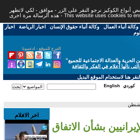
 أنواع الكوكيز نرجو النقر على الزر - موافق - لكي لاتظهر
This website uses cookies to ensure you ge
وكالة أنباء العمال
-
وكالة أنباء حقوق الإنسان
-
اخبار الرياضة
-
اخبار
لوم
التبرع للموقع - ادعمونا
حرية والعدالة الاجتماعية للجميع
"
تى نالها أعلام في الفكر والثقافة
قر هنا لاستخدام الموقع البديل
كوردي
English
واشنطن
اخر الافلام
إيرانيين بشأن الاتفاق