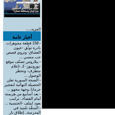
المزيد.....
أخبار عامة
-
158 قطعة مجوهرات
نادرة توثّق -عيون
العشاق- وتروي قصص
حب منسي ...
-
بيلاروس تصنّف موقع
-يورونيوز- كـ -إعلام
متطرف- وتحظر
الوصول ...
-
الصحة السورية تعلن
الحصيلة النهائية لتفجير
جرمانا..وجهة مجهو ...
-
بعد أسابيع من هزيمته
أمام القضاء.. ترامب
يعود لملف -الجنسية ...
-
المنفّذ تلميذ في
المدرسة.. إطلاق نار