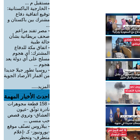
مستقبل م ...
-
الخارجية الباكستانية:
توقيع اتفاقية دفاع
مشترك بين باكستان و
...
-
مصر تفند مزاعم
صحف بريطانية بشأن
حالة طبية
-
‏اتفاق مكة للدفاع
المشترك: أي هجوم
مسلح على أي دولة يعد
هجوم ...
-
روسيا تطور جيلا جديدا
من أقمار الأرصاد الجوية
المزيد.....
احدث الأخبار المهمة
-
158 قطعة مجوهرات
نادرة توثّق -عيون
العشاق- وتروي قصص
حب منسي ...
-
بيلاروس تصنّف موقع
-يورونيوز- كـ -إعلام
متطرف- وتحظر