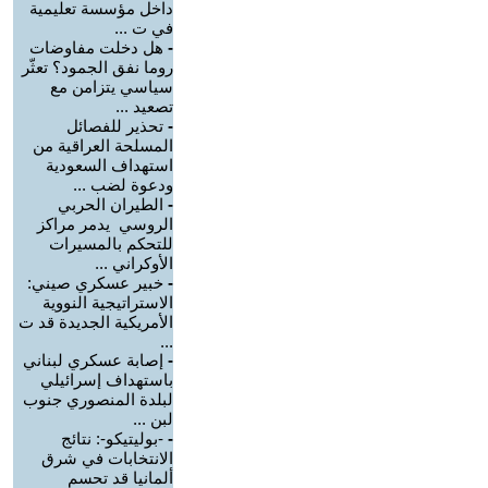
داخل مؤسسة تعليمية
في ت ...
-
هل دخلت مفاوضات
روما نفق الجمود؟ تعثّر
سياسي يتزامن مع
تصعيد ...
-
تحذير للفصائل
المسلحة العراقية من
استهداف السعودية
ودعوة لضب ...
-
الطيران الحربي
الروسي يدمر مراكز
للتحكم بالمسيرات
الأوكراني ...
-
خبير عسكري صيني:
الاستراتيجية النووية
الأمريكية الجديدة قد ت
...
-
إصابة عسكري لبناني
باستهداف إسرائيلي
لبلدة المنصوري جنوب
لبن ...
-
-بوليتيكو-: نتائج
الانتخابات في شرق
ألمانيا قد تحسم