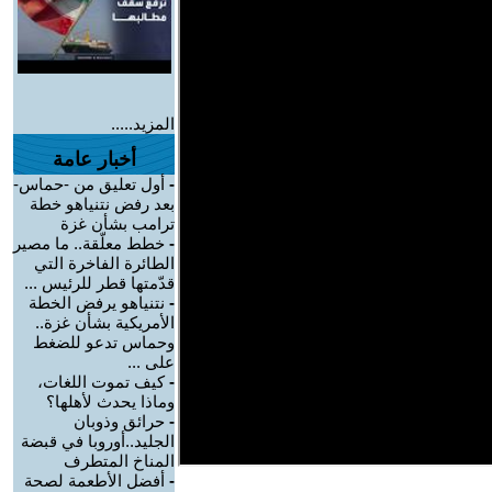
المزيد.....
أخبار عامة
-
أول تعليق من -حماس-
بعد رفض نتنياهو خطة
ترامب بشأن غزة
-
خطط معلّقة.. ما مصير
الطائرة الفاخرة التي
قدّمتها قطر للرئيس ...
-
نتنياهو يرفض الخطة
الأمريكية بشأن غزة..
وحماس تدعو للضغط
على ...
-
كيف تموت اللغات،
وماذا يحدث لأهلها؟
-
حرائق وذوبان
الجليد..أوروبا في قبضة
المناخ المتطرف
-
أفضل الأطعمة لصحة