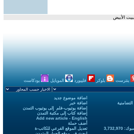
بيت الأبيض
بنترست
بلوكر
فليبورد
الموبايل
بودكاست
اضافة موضوع جديد
التضامنية
اضافة خبر
إضافة يوتيوب-فلم إلى يوتيوب التمدن
إضافة كتاب إلى مكتبة التمدن
Add new article - English
أضف حملة
3,732,97
تعديل الموقع الفرعي للكاتب-ة
ابحث في موقع الحوار المتمدن