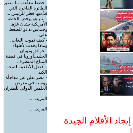
-
خطط معلّقة.. ما مصير
الطائرة الفاخرة التي
قدّمتها قطر للرئيس ...
-
نتنياهو يرفض الخطة
الأمريكية بشأن غزة..
وحماس تدعو للضغط
على ...
-
كيف تموت اللغات،
وماذا يحدث لأهلها؟
-
حرائق وذوبان
الجليد..أوروبا في قبضة
المناخ المتطرف
-
أفضل الأطعمة لصحة
الكبد
-
مصر تعلن عن مفاجأة
روسية في معرض
العلمين الدولي للطيران
المزيد.....
المزيد.....
جاد الأفلام الجيدة
ا