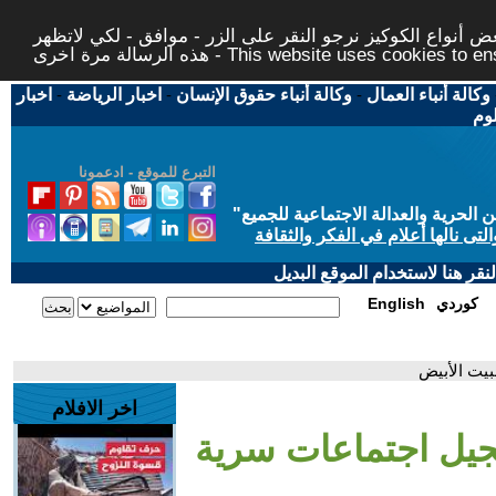
 أنواع الكوكيز نرجو النقر على الزر - موافق - لكي لاتظهر
This website uses cookies to ensure you ge
وكالة أنباء العمال
-
وكالة أنباء حقوق الإنسان
-
اخبار الرياضة
-
اخبار
لوم
التبرع للموقع - ادعمونا
حرية والعدالة الاجتماعية للجميع
"
تى نالها أعلام في الفكر والثقافة
قر هنا لاستخدام الموقع البديل
كوردي
English
بيت الأبيض
اخر الافلام
جيل اجتماعات سرية