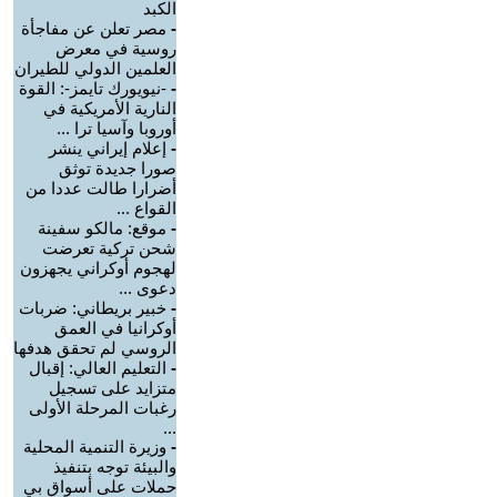
الكبد
-
مصر تعلن عن مفاجأة
روسية في معرض
العلمين الدولي للطيران
-
-نيويورك تايمز-: القوة
النارية الأمريكية في
أوروبا وآسيا ترا ...
-
إعلام إيراني ينشر
صورا جديدة توثق
أضرارا طالت عددا من
القواع ...
-
موقع: مالكو سفينة
شحن تركية تعرضت
لهجوم أوكراني يجهزون
دعوى ...
-
خبير بريطاني: ضربات
أوكرانيا في العمق
الروسي لم تحقق هدفها
-
التعليم العالي: إقبال
متزايد على تسجيل
رغبات المرحلة الأولى
...
-
وزيرة التنمية المحلية
والبيئة توجه بتنفيذ
حملات على أسواق بي