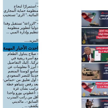
...
-
استمرارًا لنجاح
منظومة حماية المجاري
المائية..” الرى” تستجيب
...
-
“الزراعة” تستقبل وفدا
دوليا لتطوير منظومة
تنظيم وإدارة المبي ...
المزيد.....
احدث الأخبار المهمة
-
صلاح يتناول الطعام
مع أسرة ريفية في
تركيا.. إليك التفاصيل
-
أبرز 5 معلومات عن
سامو كوستا المنضم
حديثاً للنصر السعودي
-
أول تعليق من -حماس-
بعد رفض نتنياهو خطة
ترامب بشأن غزة
-
-أعطوني يورو واحدا
أقل من راتب المدرب
السابق-.. مالديني
يكشف ...