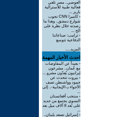
العوضي.. مصر تلغي
فعالية طبية للأسترالية
باربر ...
-
كاميرا CNN تجوب
شوارع دمشق.. وهذا ما
رصدته خلال نظرة على
الح ...
-
ترامب: صناعاتنا
الدفاعية تتوسع
المزيد.....
احدث الأخبار المهمة
-
بعيداً عن المفاوضات
مع عُمان.. مشرعون
إيرانيون يُعِدّون مشرو ...
-
بيروت تتحدث عن
جمود وواشنطن تصف
الأجواء بـ-الإيجابية-.. إلى
...
-
منتخب أفغانستان
النسوي يجتمع من جديد
على بُعد 8 آلاف ميل بعد
...
-
إسرائيل تصعد بلبنان..