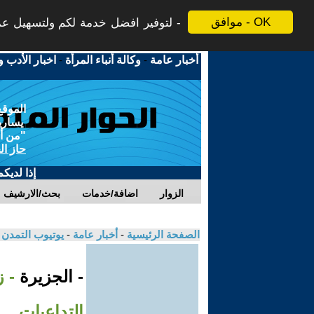
موافق - OK
لتوفير افضل خدمة لكم ولتسهيل عملي
أخبار عامة
-
وكالة أنباء المرأة
-
اخبار الأدب و
الموقع
يسارية
"من أج
حاز ال
إذا لديك
الزوار
اضافة/خدمات
بحث/الارشيف
الصفحة الرئيسية
-
أخبار عامة
-
يوتيوب التمدن
- الجزيرة
- ز
التداعيات