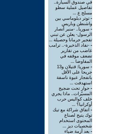
في صندوق السيارة..
تفاصيل عملية سطو
مسلح ع ...
-
توتر دبلوماسي بين
واشنطن وباريس
-
سوريا.. -منبر أنصار
الرسول- يعلن عن تبني
تفجير جرمانا وحصيلة ...
-
-نفاد الذخيرة-.. ترامب
غاضب من تقارير
تضعف موقفه في
المفاوضا ...
-
سوريا: قتيلان و13
جريحا على الأقل
بانفجار عبوة ناسفة
استهدفت ...
-
حوار تحت ضجيج
المسيّرات.. ماذا يجري
خلف كواليس حرب
أوكرانيا؟ ...
-
اتفاق شراكة مع تيك
توك يتيح لصناع
المحتوى استخدام
شخصيات ديز ...
-
بعد أزمة ضياء