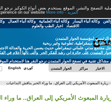
ة التصفح والنشر، الموقع يستخدم بعض أنواع الكوكيز نرجو النق
More info - المزيد
experience on our website
الفن
-
وكالة أنباء اليسار
-
وكالة أنباء العلمانية
-
وكالة أنباء العمال
-
وكا
الاقتصاد
-
اخبار الطب والعلوم
 الرئيسي لمؤسسة الحوار المتمدن
، علمانية، ديمقراطية، تطوعية وغير ربحية
ل مجتمع مدني علماني ديمقراطي حديث يضمن الحرية والعدالة الاجتم
حوار المتمدن على جائزة ابن رشد للفكر الحر والتى نالها أعلام في الفك
م مشاكل تقنية في تصفح الحوار المتمدن نرجو النقر هنا لاستخدام الموقع
كوردي
English
الاخبار
مراكز
الحوار المتمدن
- زيارة المبعوث الأمريكي إلى العراق.. ما وراء الخبر يناقش التداعيات
يارة المبعوث الأمريكي إلى العراق.. ما وراء ا