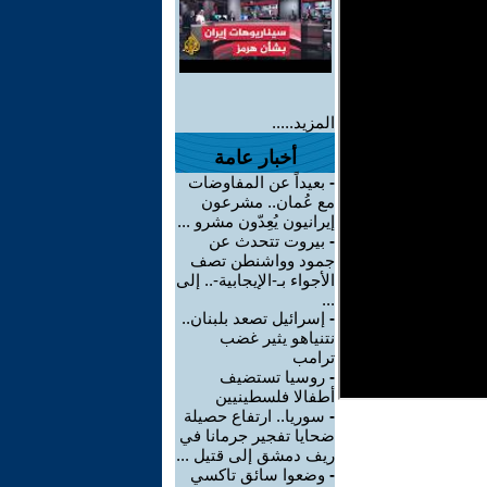
المزيد.....
أخبار عامة
-
بعيداً عن المفاوضات
مع عُمان.. مشرعون
إيرانيون يُعِدّون مشرو ...
-
بيروت تتحدث عن
جمود وواشنطن تصف
الأجواء بـ-الإيجابية-.. إلى
...
-
إسرائيل تصعد بلبنان..
نتنياهو يثير غضب
ترامب
-
روسيا تستضيف
أطفالا فلسطينيين
-
سوريا.. ارتفاع حصيلة
ضحايا تفجير جرمانا في
ريف دمشق إلى قتيل ...
-
وضعوا سائق تاكسي