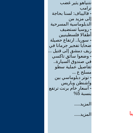
نتنياهو يثير غضب
ترامب
-
قاليباف: لسنا بحاجة
إلى مزيد من
الدبلوماسية المسرحية
-
روسيا تستضيف
أطفالا فلسطينيين
-
سوريا.. ارتفاع حصيلة
ضحايا تفجير جرمانا في
ريف دمشق إلى قتيل ...
-
وضعوا سائق تاكسي
في صندوق السيارة..
تفاصيل عملية سطو
مسلح ع ...
-
توتر دبلوماسي بين
واشنطن وباريس
-
أسعار خام برنت ترتفع
بنسبة 5%
المزيد.....
ا
المزيد.....