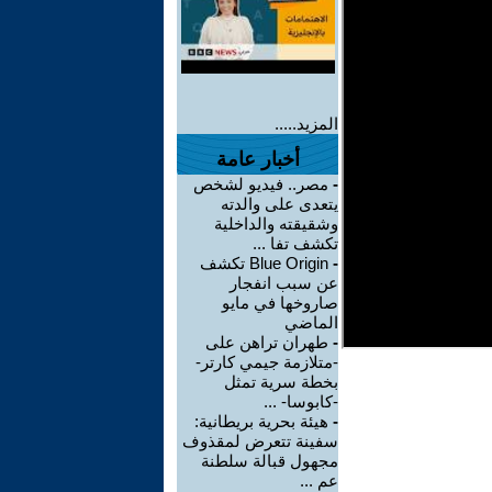
المزيد.....
أخبار عامة
-
مصر.. فيديو لشخص
يتعدى على والدته
وشقيقته والداخلية
تكشف تفا ...
-
Blue Origin تكشف
عن سبب انفجار
صاروخها في مايو
الماضي
-
طهران تراهن على
-متلازمة جيمي كارتر-
بخطة سرية تمثل
-كابوسا- ...
-
هيئة بحرية بريطانية:
سفينة تتعرض لمقذوف
مجهول قبالة سلطنة
عم ...