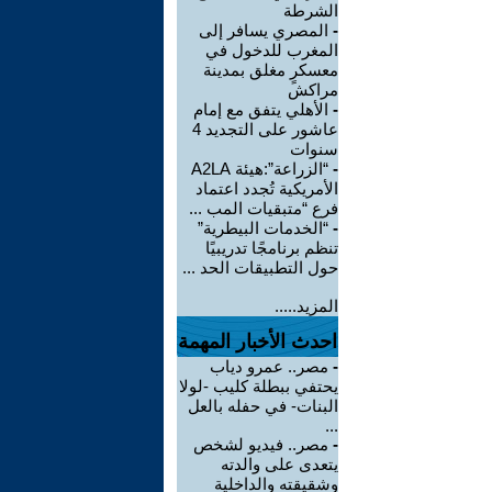
الشرطة
-
المصري يسافر إلى
المغرب للدخول في
معسكرٍ مغلق بمدينة
مراكش
-
الأهلي يتفق مع إمام
عاشور على التجديد 4
سنوات
-
“الزراعة”:هيئة A2LA
الأمريكية تُجدد اعتماد
فرع “متبقيات المب ...
-
“الخدمات البيطرية”
تنظم برنامجًا تدريبيًا
حول التطبيقات الحد ...
المزيد.....
احدث الأخبار المهمة
-
مصر.. عمرو دياب
يحتفي ببطلة كليب -لولا
البنات- في حفله بالعل
...
-
مصر.. فيديو لشخص
يتعدى على والدته
وشقيقته والداخلية