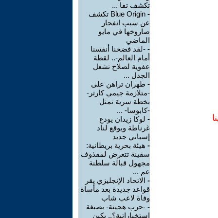
تكشف تفا ...
-
Blue Origin تكشف
عن سبب انفجار
صاروخها في مايو
الماضي
-
-لقد فضحنا أنفسنا
أمام العالم-.. لقطة
عفوية لصلاح تشعل
الجدل ...
-
طهران تراهن على
-متلازمة جيمي كارتر-
بخطة سرية تمثل
-كابوسا- ...
ا
-
لوكا زيدان يودع
غرناطة ويوقع لناد
إسباني جديد
-
هيئة بحرية بريطانية:
سفينة تتعرض لمقذوف
مجهول قبالة سلطنة
عم ...
-
الاتحاد الإنجليزي يقر
قواعد جديدة بعد مأساة
وفاة لاعب شاب
-
-حرب هجينة- بصبغة
استخباراتية؟.. بكين