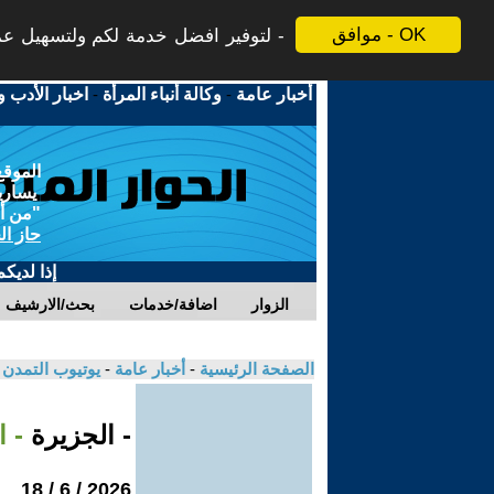
موافق - OK
لتوفير افضل خدمة لكم ولتسهيل عملي
أخبار عامة
-
وكالة أنباء المرأة
-
اخبار الأدب و
الموقع
يسارية
"من أج
حاز ال
إذا لديك
الزوار
اضافة/خدمات
بحث/الارشيف
الصفحة الرئيسية
-
أخبار عامة
-
يوتيوب التمدن
- الجزيرة
- ا
2026 / 6 / 18