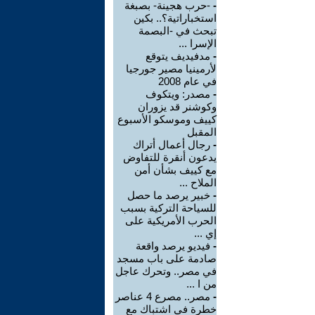
-
-حرب هجينة- بصبغة
استخباراتية؟.. بكين
تبحث في -البصمة
الإسرا ...
-
مدفيديف يتوقع
لأرمينيا مصير جورجيا
في عام 2008
-
مصدر: ويتكوف
وكوشنر قد يزوران
كييف وموسكو الأسبوع
المقبل
-
رجال أعمال أتراك
يدعون أنقرة للتفاوض
مع كييف بشأن أمن
الملاح ...
-
خبير يرصد ما حصل
للسياحة التركية بسبب
الحرب الأمريكية على
إي ...
-
فيديو يرصد واقعة
صادمة على باب مسجد
في مصر.. وتحرك عاجل
من ا ...
-
مصر.. مصرع 4 عناصر
خطرة في اشتباك مع