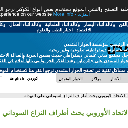
ة التصفح والنشر، الموقع يستخدم بعض أنواع الكوكيز نرجو النق
More info - المزيد
experience on our website
الفن
-
وكالة أنباء اليسار
-
وكالة أنباء العلمانية
-
وكالة أنباء العمال
-
وكا
الاقتصاد
-
اخبار الطب والعلوم
 الرئيسي لمؤسسة الحوار المتمدن
، علمانية، ديمقراطية، تطوعية وغير ربحية
ل مجتمع مدني علماني ديمقراطي حديث يضمن الحرية والعدالة الاجتم
حوار المتمدن على جائزة ابن رشد للفكر الحر والتى نالها أعلام في الفك
م مشاكل تقنية في تصفح الحوار المتمدن نرجو النقر هنا لاستخدام الموقع
كوردي
English
الاخبار
مراكز
الحوار المتمدن
- الاتحاد الأوروبي يحث أطراف النزاع السوداني على التهدئة
لاتحاد الأوروبي يحث أطراف النزاع السوداني ع