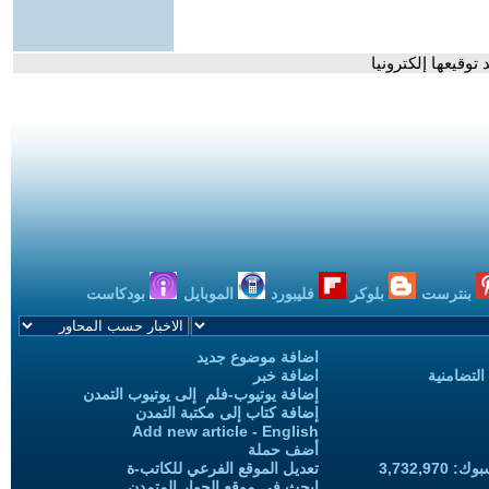
توقيعها إلكترونيا
بنترست
بلوكر
فليبورد
الموبايل
بودكاست
اضافة موضوع جديد
التضامنية
اضافة خبر
إضافة يوتيوب-فلم إلى يوتيوب التمدن
إضافة كتاب إلى مكتبة التمدن
Add new article - English
أضف حملة
3,732,97
تعديل الموقع الفرعي للكاتب-ة
ابحث في موقع الحوار المتمدن