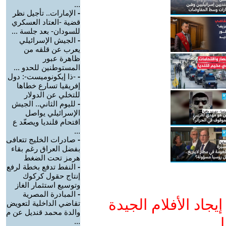
...
-
الإمارات.. تأجيل نظر
قضية -العتاد العسكري
للسودان- بعد جلسة ...
-
الجيش الإسرائيلي
يعرب عن قلقه من
ظاهرة عبور
المستوطنين للحدو ...
-
-ذا إيكونوميست-: دول
إفريقيا تسارع خطاها
للتخلي عن الدولار
-
لليوم الثاني.. الجيش
الإسرائيلي يواصل
اقتحام قلنديا ويصعّد ع
...
-
صادرات الخليج تتعافى
بفضل العراق رغم بقاء
هرمز تحت الضغط
-
النفط تدفع بخطة لرفع
إنتاج حقول كركوك
وتوسيع استثمار الغاز
-
المبادرة المصرية
جاد الأفلام الجيدة
تقاضي الداخلية لتعويض
والدة محمد قنديل عن م
ا
...