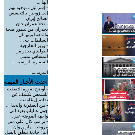
الها ...
-
إسرائيل.. توجيه تهم
إلى زوجين بالتجسس
لصالح إيران
-
نجلا عمران خان
يحذران من تدهور صحة
والدهما ويتهمان
السلطات ب ...
-
وزير الخارجية
البولندي يحذر من
المساس بمبنى
السفارة الروسية ...
المزيد.....
احدث الأخبار المهمة
-
أوضح صورة التقطت
للشمس تكشف عن
تفاصيل غامضة
-
بين العبقرية والجدل..
جون غاليانو يعود إلى
واجهة الموضة عبر ...
-
ترامب كان على متن
مروحية -مارين وان-
أثناء حادثة تتعلق بالسل