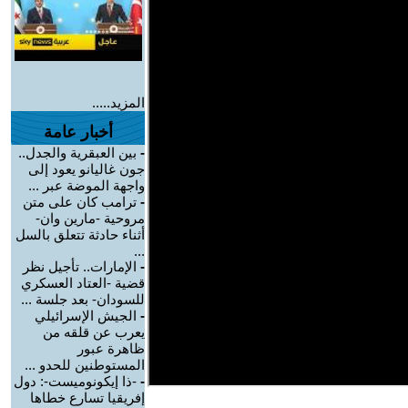
المزيد.....
أخبار عامة
-
بين العبقرية والجدل..
جون غاليانو يعود إلى
واجهة الموضة عبر ...
-
ترامب كان على متن
مروحية -مارين وان-
أثناء حادثة تتعلق بالسل
...
-
الإمارات.. تأجيل نظر
قضية -العتاد العسكري
للسودان- بعد جلسة ...
-
الجيش الإسرائيلي
يعرب عن قلقه من
ظاهرة عبور
المستوطنين للحدو ...
-
-ذا إيكونوميست-: دول
إفريقيا تسارع خطاها