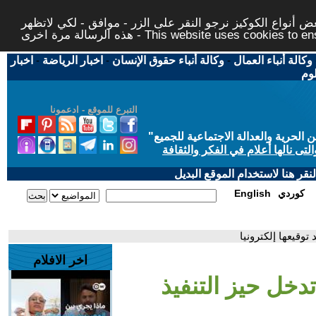
 أنواع الكوكيز نرجو النقر على الزر - موافق - لكي لاتظهر
This website uses cookies to ensure you ge
وكالة أنباء العمال
-
وكالة أنباء حقوق الإنسان
-
اخبار الرياضة
-
اخبار
لوم
التبرع للموقع - ادعمونا
حرية والعدالة الاجتماعية للجميع
"
تى نالها أعلام في الفكر والثقافة
قر هنا لاستخدام الموقع البديل
كوردي
English
توقيعها إلكترونيا
اخر الافلام
تدخل حيز التنفيذ