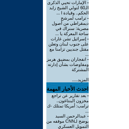
-
الإمارات تحيي الذكرى
الـ60 لتولي الشيخ زايد
الحكم.. وقيادة ا ...
-
ترامب لمرشح
ديمقراطي من أصول
مصرية: سنراك في
ساحة المعركة يا ...
-
إسرائيل تشن غارات
على جنوب لبنان وتعلن
مقتل جنديين تزامنا مع
...
-
انفجاران بمضيق هرمز
ومفاوضات بشأن إدارته
المشتركة
المزيد.....
احدث الأخبار المهمة
-
بعد تقارير عن تراجع
مخزون البنتاغون..
ترامب: أمريكا تمتلك -ك
...
-
عبدالرحمن السيد
يوضح لـCNN موقفه من
التمويل العسكري