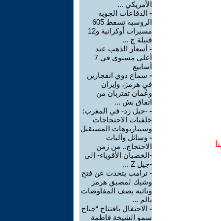
الأمريكي ...
-
الدفاعات الجوية
الروسية تسقط 605
مسيرات أوكرانية و12
قنبلة ج ...
-
أسعار الذهب عند
أعلى مستوى في 7
أسابيع
-
سماع دوي انفجارين
في هرمز، وإيران
وعُمان تقتربان من
اتفاق بش ...
-
-جيل زد- في المغرب:
خلفيات الاحتجاجات
وسيناريوهات المستقبل
-
وسائل وآليات
ا
الاحتجاج.. من زمن
-الخصيان الأقوياء- إلى
-جيل Z ...
-
ترامب يتحدث عن فتح
وشيك لمصيق هرمز
ونائبه يصف المفاوضات
بالم ...
-
الاحتفال بافتتاح “جناح
سمو الشيخة فاطمة