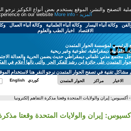
ة التصفح والنشر، الموقع يستخدم بعض أنواع الكوكيز نرجو النق
More info - المزيد
experience on our website
الفن
-
وكالة أنباء اليسار
-
وكالة أنباء العلمانية
-
وكالة أنباء العمال
-
وكا
الاقتصاد
-
اخبار الطب والعلوم
 الرئيسي لمؤسسة الحوار المتمدن
، علمانية، ديمقراطية، تطوعية وغير ربحية
ل مجتمع مدني علماني ديمقراطي حديث يضمن الحرية والعدالة الاجتم
حوار المتمدن على جائزة ابن رشد للفكر الحر والتى نالها أعلام في الفك
م مشاكل تقنية في تصفح الحوار المتمدن نرجو النقر هنا لاستخدام الموقع
كوردي
English
الاخبار
مراكز
الحوار المتمدن
- أكسيوس: إيران والولايات المتحدة وقعتا مذكرة التفاهم إلكترونيا
كسيوس: إيران والولايات المتحدة وقعتا مذكرة 