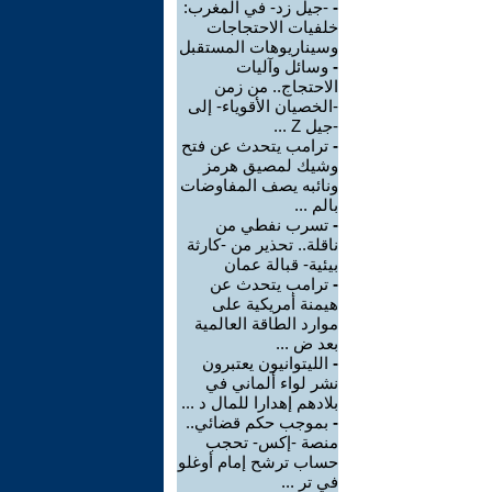
-
-جيل زد- في المغرب:
خلفيات الاحتجاجات
وسيناريوهات المستقبل
-
وسائل وآليات
الاحتجاج.. من زمن
-الخصيان الأقوياء- إلى
-جيل Z ...
-
ترامب يتحدث عن فتح
وشيك لمصيق هرمز
ونائبه يصف المفاوضات
بالم ...
-
تسرب نفطي من
ناقلة.. تحذير من -كارثة
بيئية- قبالة عمان
-
ترامب يتحدث عن
هيمنة أمريكية على
موارد الطاقة العالمية
بعد ض ...
-
الليتوانيون يعتبرون
نشر لواء ألماني في
بلادهم إهدارا للمال د ...
-
بموجب حكم قضائي..
منصة -إكس- تحجب
حساب ترشح إمام أوغلو
في تر ...