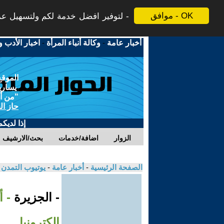
موافق - OK
لتوفير افضل خدمة لكم ولتسهيل عملي
أخبار عامة
-
وكالة أنباء المرأة
-
اخبار الأدب و
الموقع
يسارية
"من أج
حاز ال
إذا لديك
الزوار
اضافة/خدمات
بحث/الارشيف
الصفحة الرئيسية
-
أخبار عامة
-
يوتيوب التمدن
- الجزيرة
- أ
إلكترونيا