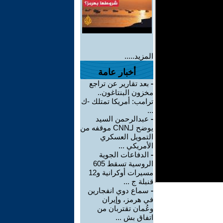
المزيد.....
أخبار عامة
-
بعد تقارير عن تراجع
مخزون البنتاغون..
ترامب: أمريكا تمتلك -ك
...
-
عبدالرحمن السيد
يوضح لـCNN موقفه من
التمويل العسكري
الأمريكي ...
-
الدفاعات الجوية
الروسية تسقط 605
مسيرات أوكرانية و12
قنبلة ج ...
-
سماع دوي انفجارين
في هرمز، وإيران
وعُمان تقتربان من
اتفاق بش ...