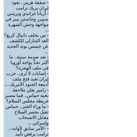
-
صفقة هرمز.. نفوذ
إيران يربك ترامب
-
أريانا غراندي وبريتني
سبيرز وجاستن بيبر في
مواجهة وحش الشهرة
...
-
من يخلف دانيال كريغ؟
العد التنازلي للكشف
عن جيمس بوند الجديد
...
-
بعد صدمة سبتة.. ما
أكبر تحدٍّ يواجه أوروبا
في ملف الهجرة؟
-
إصابات لا تُرى.. حرب
إيران تعيد فتح ملف
أدمغة الجنود الأمريك ...
-
زامير يعلن ملاحقة
نخبة حماس.. فما مصير
خريطة مجلس السلام؟
-
ما وراء الخبر.. حماس
تقبل بحصر السلاح
مقابل الانسحاب
وإسرائي ...
-
-الأمر سابق لأوانه-..
ترامب يرفض تأييد