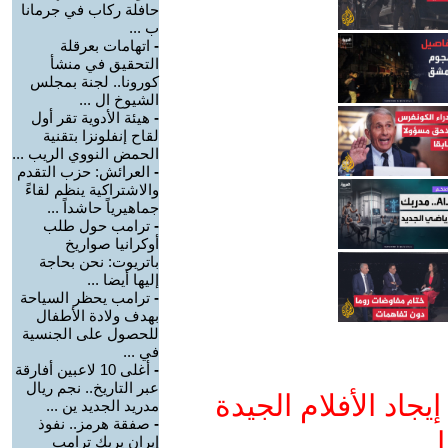
حافلة ركاب في جرمانا
ب ...
-
اتهامات بعرقلة
التحقيق في منشأ
كورونا.. لجنة بمجلس
الشيوخ ال ...
-
هيئة الأدوية تقر أول
لقاح إنفلونزا بتقنية
الحمض النووي الريب ...
-
العرائش: حزب التقدم
والاشتراكية ينظم لقاءً
جماهيرياً حاشداً ...
-
ترامب حول طلب
أوكرانيا صواريخ
باتريوت: نحن بحاجة
إليها أيضا ...
-
ترامب يحظر السياحة
بهدف ولادة الأطفال
للحصول على الجنسية
في ...
-
أغلى 10 لاعبين أفارقة
عبر التاريخ.. نجم ريال
جاد الأفلام الجيدة
مدريد الجديد ين ...
-
صفقة هرمز.. نفوذ
ا
إيران يربك ترامب