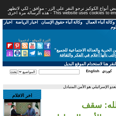
 أنواع الكوكيز نرجو النقر على الزر - موافق - لكي لاتظهر
This website uses cookies to ensure you ge
وكالة أنباء العمال
-
وكالة أنباء حقوق الإنسان
-
اخبار الرياضة
-
اخبار
لوم
التبرع للموقع - ادعمونا
حرية والعدالة الاجتماعية للجميع
"
تى نالها أعلام في الفكر والثقافة
قر هنا لاستخدام الموقع البديل
كوردي
English
دو الإسرائيلي هو الأمن المتبادل
اخر الافلام
الله: سقف