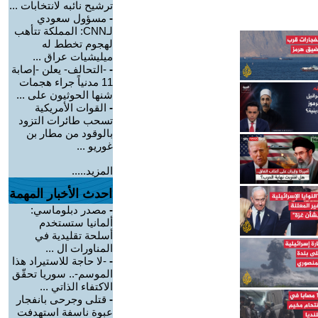
ترشيح نائبه لانتخابات ...
-
مسؤول سعودي
لـCNN: المملكة تتأهب
لهجوم تخطط له
ميليشيات عراق ...
-
-التحالف- يعلن -إصابة
11 مدنياً جراء هجمات
شنها الحوثيون على ...
-
القوات الأمريكية
تسحب طائرات التزود
بالوقود من مطار بن
غوريو ...
المزيد.....
احدث الأخبار المهمة
-
مصدر دبلوماسي:
ألمانيا ستستخدم
أسلحة تقليدية في
المناورات ال ...
-
-لا حاجة للاستيراد هذا
الموسم-.. سوريا تحقّق
الاكتفاء الذاتي ...
-
قتلى وجرحى بانفجار
عبوة ناسفة استهدفت