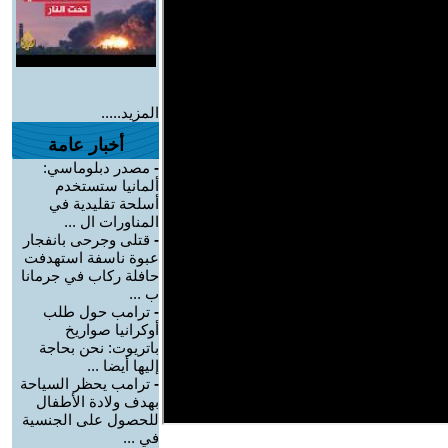
المزيد.....
أخبار عامة
-
مصدر دبلوماسي:
ألمانيا ستستخدم
أسلحة تقليدية في
المناورات ال ...
-
قتلى وجرحى بانفجار
عبوة ناسفة استهدفت
حافلة ركاب في جرمانا
ب ...
-
ترامب حول طلب
أوكرانيا صواريخ
باتريوت: نحن بحاجة
إليها أيضا ...
-
ترامب يحظر السياحة
بهدف ولادة الأطفال
للحصول على الجنسية
في ...