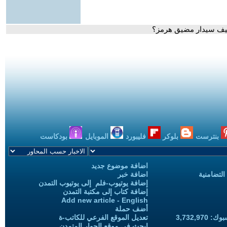
. كيف سيدار مضيق هرمز؟
بنترست
بلوكر
فليبورد
الموبايل
بودكاست
اضافة موضوع جديد
التضامنية
اضافة خبر
إضافة يوتيوب-فلم إلى يوتيوب التمدن
إضافة كتاب إلى مكتبة التمدن
Add new article - English
أضف حملة
3,732,97
تعديل الموقع الفرعي للكاتب-ة
ابحث في موقع الحوار المتمدن