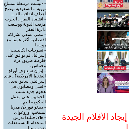
-
-ليست مرتبطة بمساعٍ
نووية-.. السعودية توضح
أهداف اتفاقية الد ...
-
اقتصاد اليمن.. الحرب
مزقت الدولة ووسعت
دائرة الفقر
-
مصر: نسعى لشراكة
اقتصادية أكثر عمقا مع
روسيا
-
تسريبات الكابينيت:
إسرائيل لم توافق على
خارطة طريق غزة
وحماس ...
-
إيران تستنزف أوراق
الضغط الأمريكية؟.. قائد
إسرائيلي سابق يحذ ...
-
قتلى ومصابون في
هجوم جديد نسب
للحوثيين على معقل
الحكومة اليم ...
-
دييغو فورلان مدربا
لمنتخب أوروغواي
جاد الأفلام الجيدة
-
Yle: فنلندا تدرس
استخدام المستنقعات
ا
ضد روسيا