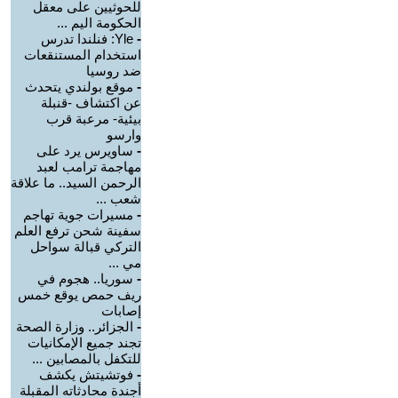
للحوثيين على معقل
الحكومة اليم ...
-
Yle: فنلندا تدرس
استخدام المستنقعات
ضد روسيا
-
موقع بولندي يتحدث
عن اكتشاف -قنبلة
بيئية- مرعبة قرب
وارسو
-
ساويرس يرد على
مهاجمة ترامب لعبد
الرحمن السيد.. ما علاقة
شعب ...
-
مسيرات جوية تهاجم
سفينة شحن ترفع العلم
التركي قبالة سواحل
مي ...
-
سوريا.. هجوم في
ريف حمص يوقع خمس
إصابات
-
الجزائر.. وزارة الصحة
تجند جميع الإمكانيات
للتكفل بالمصابين ...
-
فوتشيتش يكشف
أجندة محادثاته المقبلة