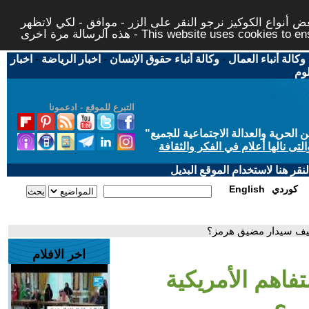
 أنواع الكوكيز نرجو النقر على الزر - موافق - لكي لاتظهر
This website uses cookies to ensure you ge
وكالة أنباء العمال
-
وكالة أنباء حقوق الإنسان
-
اخبار الرياضة
-
اخبار
لوم
التبرع للموقع - ادعمونا
حرية والعدالة الاجتماعية للجميع
"
تى نالها أعلام في الفكر والثقافة
قر هنا لاستخدام الموقع البديل
كوردي
English
. كيف سيدار مضيق هرمز؟
اخر الافلام
فاهم الأمريكية