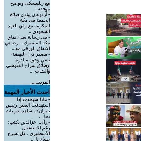
مع زيلينسكي ويوضح
موقفه ...
-
أردوغان يؤدي صلاة
الجمعة في مكة
المكرمة مع ولي العهد
السعودي ...
-
في رسالة بعد -اتفاق
مكة المشترك-.. رضائي:
الاتفاق الورقي مع ...
-
مصدر في -النهضة-
ينفي وجود مبادرة
لإطلاق سراح الغنوشي
والشاب ...
المزيد.....
احدث الأخبار المهمة
-
ماذا سيحدث إذا
استهدفت الصين رئيس
تايوان؟.. شاهد تدريبات
تحا ...
-
رأي.. عزالدين يكتب:
رغم الاستقبال
الأسطوري.. هل تسرع
صلاح با ...