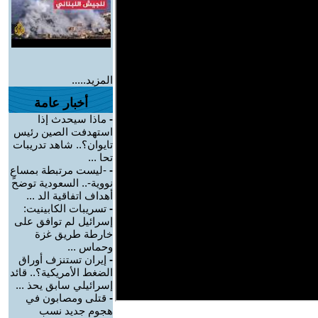
المزيد.....
أخبار عامة
-
ماذا سيحدث إذا
استهدفت الصين رئيس
تايوان؟.. شاهد تدريبات
تحا ...
-
-ليست مرتبطة بمساعٍ
نووية-.. السعودية توضح
أهداف اتفاقية الد ...
-
تسريبات الكابينيت:
إسرائيل لم توافق على
خارطة طريق غزة
وحماس ...
-
إيران تستنزف أوراق
الضغط الأمريكية؟.. قائد
إسرائيلي سابق يحذ ...
-
قتلى ومصابون في
هجوم جديد نسب