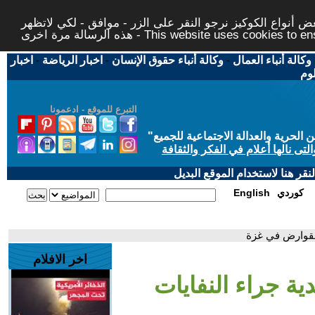
 أنواع الكوكيز نرجو النقر على الزر - موافق - لكي لاتظهر
This website uses cookies to ensure you ge
وكالة أنباء العمال
-
وكالة أنباء حقوق الإنسان
-
اخبار الرياضة
-
اخبار
لوم
التبرع للموقع - ادعمونا
حرية والعدالة الاجتماعية للجميع
"
تى نالها أعلام في الفكر والثقافة
قر هنا لاستخدام الموقع البديل
كوردي
English
القوارض في غزة
اخر الافلام
ة جراء النفايات