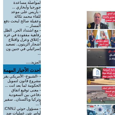
لمواصلة مساعدة
جورجيا وأبخازي ...
-
باريس على موعد
للقاء محمد تكالة
وعقيلة صالح لبحث دفع
المسار ...
-
مع اشتداد الحر.. الظل
رفاهية مفقودة في غزة
-
إغلاق وعزل واقتلاع
أشجار الزيتون.. تصعيد
إسرائيلي في جنين ون
...
المزيد.....
احدث الأخبار المهمة
-
-الشيوخ- الأمريكي يقر
مشروع قانون لتمويل
الحكومة لما بعد انت ...
-
معنى توقيع اتفاق
دفاعي بين السعودية
وتركيا وباكستان.. سفير
أ ...
-
مسؤول حوثي لـCNN:
أوامر شن عمليات ضد