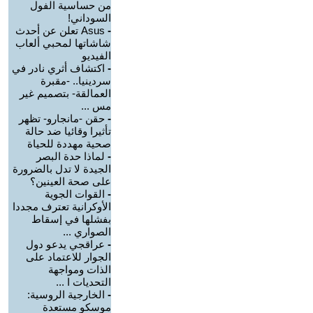
من حساسية الفول
السوداني!
-
Asus تعلن عن أحدث
شاشاتها لمحبي ألعاب
الفيديو
-
اكتشاف أثري نادر في
سردينيا.. -مقبرة
العمالقة- بتصميم غير
مس ...
-
حقن -مانجارو- تظهر
تأثيرا وقائيا ضد حالة
صحية مهددة للحياة
-
لماذا حدة البصر
الجيدة لا تدل بالضرورة
على صحة العينين؟
-
القوات الجوية
الأوكرانية تعترف مجددا
بفشلها في إسقاط
الصواري ...
-
عراقجي يدعو دول
الجوار للاعتماد على
الذات ومواجهة
التحديات ا ...
-
الخارجية الروسية:
موسكو مستعدة