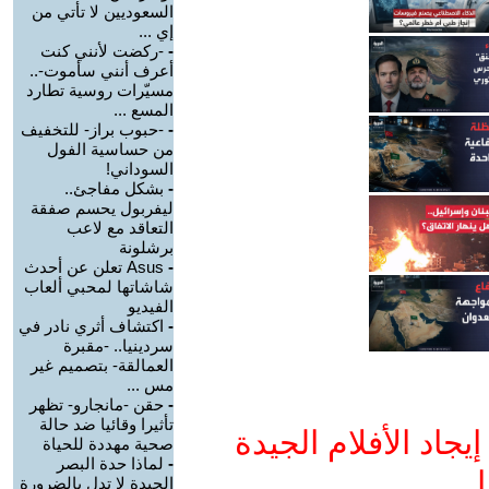
السعوديين لا تأتي من
إي ...
-
-ركضت لأنني كنت
أعرف أنني سأموت-..
مسيّرات روسية تطارد
المسع ...
-
-حبوب براز- للتخفيف
من حساسية الفول
السوداني!
-
بشكل مفاجئ..
ليفربول يحسم صفقة
التعاقد مع لاعب
برشلونة
-
Asus تعلن عن أحدث
شاشاتها لمحبي ألعاب
الفيديو
-
اكتشاف أثري نادر في
سردينيا.. -مقبرة
العمالقة- بتصميم غير
مس ...
-
حقن -مانجارو- تظهر
تأثيرا وقائيا ضد حالة
جاد الأفلام الجيدة
صحية مهددة للحياة
-
لماذا حدة البصر
ا
الجيدة لا تدل بالضرورة