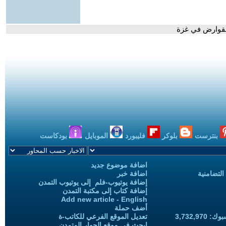
القوارض في غزة
بنترست
بلوكر
فليبورد
الموبايل
بودكاست
اضافة موضوع جديد
التضامنية
اضافة خبر
إضافة يوتيوب-فلم إلى يوتيوب التمدن
إضافة كتاب إلى مكتبة التمدن
Add new article - English
أضف حملة
3,732,97
تعديل الموقع الفرعي للكاتب-ة
ابحث في موقع الحوار المتمدن