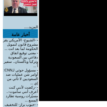
المزيد.....
أخبار عامة
-
-الشيوخ- الأمريكي يقر
مشروع قانون لتمويل
الحكومة لما بعد انت ...
-
معنى توقيع اتفاق
دفاعي بين السعودية
وتركيا وباكستان.. سفير
أ ...
-
مسؤول حوثي لـCNN:
أوامر شن عمليات ضد
السعوديين لا تأتي من
إي ...
-
-ركضت لأنني كنت
أعرف أنني سأموت-..
مسيّرات روسية تطارد
المسع ...
-
-حبوب براز- للتخفيف