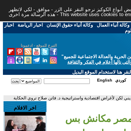
 أنواع الكوكيز نرجو النقر على الزر - موافق - لكي لاتظهر
This website uses cookies to ensure you ge
وكالة أنباء العمال
-
وكالة أنباء حقوق الإنسان
-
اخبار الرياضة
-
اخبار
لوم
التبرع للموقع - ادعمونا
حرية والعدالة الاجتماعية للجميع
"
تى نالها أعلام في الفكر والثقافة
قر هنا لاستخدام الموقع البديل
كوردي
English
ي لكن لأغراض اقتصادية واستراتيجية د. فاتن صلاح تروي الحكاية
اخر الافلام
ح مصر مكانش بس