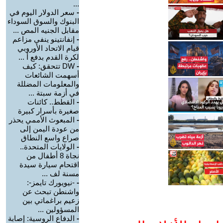
...
-
سعر الدولار اليوم في
البنوك والسوق السوداء
مقابل الجنيه المص ...
-
إنفانتينو ينفي مزاعم
قيام الاتحاد الأوروبي
لكرة القدم بدفع أ ...
-
DW تتحقق: كيف
أسهمت الشائعات
والمعلومات المضللة
في أزمة سبتة ...
-
القطط.. كائنات
صغيرة بأسرار كبيرة
-
المبعوث الأممي يحذر
من عودة اليمن إلى
صراع واسع النطاق
-
الولايات المتحدة..
نجاة 8 أطفال من
اقتحام سيارة سيدة
مسنة لف ...
-
-نيويورك تايمز-:
واشنطن تبحث عن
زعيم براغماتي بين
المسؤولين ...
-
الدفاع الروسية: إصابة