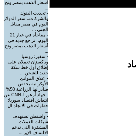
أسعار الذهب بمصر وتح
...
-
تحديث البنوك
والشركات.. سعر الدولار
اليوم في مصر مقابل
الجني ...
-
مفاجأة في عيار 21
اليوم.. تراجع جديد في
أسعار الذهب بمصر وتح
...
-
سفير: روسيا
اد
وباكستان تعملان على
إطلاق أول خط سكة
حديد للشحن ...
-
إغلاق الموانئ
الأوكرانية يخفض
صادراتها الزراعية 50%
-
جهاد أزعور لـCNN عن
انتعاش اقتصاد سوريا:
خطوات في الاتجاه ال
...
-
واشنطن تستهدف
شبكات العملات
المشفرة التي تدعم
الالتفاف الإير ...