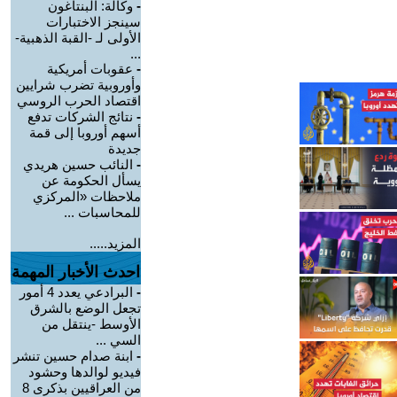
-
وكالة: البنتاغون
سينجز الاختبارات
الأولى لـ -القبة الذهبية-
...
-
عقوبات أمريكية
وأوروبية تضرب شرايين
اقتصاد الحرب الروسي
-
نتائج الشركات تدفع
أسهم أوروبا إلى قمة
جديدة
-
النائب حسين هريدي
يسأل الحكومة عن
ملاحظات «المركزي
للمحاسبات ...
المزيد.....
احدث الأخبار المهمة
-
البرادعي يعدد 4 أمور
تجعل الوضع بالشرق
الأوسط -ينتقل من
السي ...
-
ابنة صدام حسين تنشر
فيديو لوالدها وحشود
من العراقيين بذكرى 8