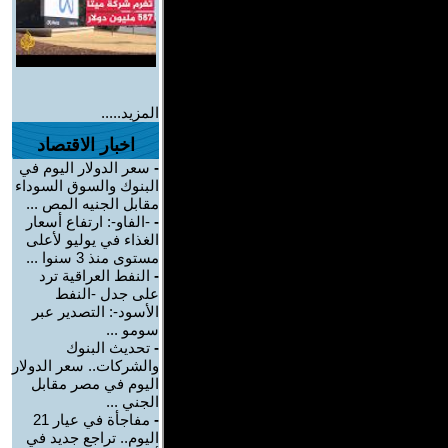
المزيد.....
اخبار الاقتصاد
-
سعر الدولار اليوم في
البنوك والسوق السوداء
مقابل الجنيه المص ...
-
-الفاو-: ارتفاع أسعار
الغذاء في يوليو لأعلى
مستوى منذ 3 سنوا ...
-
النفط العراقية ترد
على جدل -النفط
الأسود-: التصدير عبر
سومو ...
-
تحديث البنوك
والشركات.. سعر الدولار
اليوم في مصر مقابل
الجني ...
-
مفاجأة في عيار 21
اليوم.. تراجع جديد في