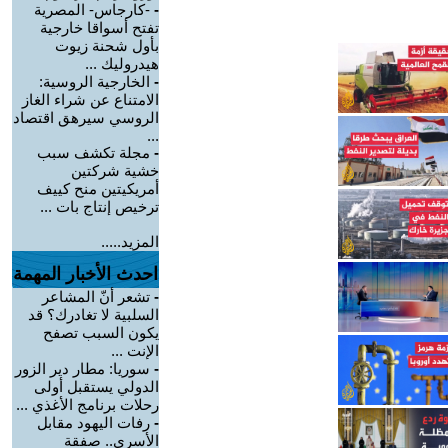
-
-كارجاس- المصرية
تفتح أسواقا خارجية
بأول شحنة زيوت
هيدروليك ...
-
الخارجية الروسية:
الامتناع عن شراء الغاز
الروسي سيرهق اقتصاد
...
-
مجلة تكشف سبب
خشية شركتين
أمريكيتين منح كييف
ترخيص إنتاج بات ...
المزيد.....
احدث الأخبار المهمة
-
تشعر أنّ المشاعر
السلبية لا تغادرك؟ قد
يكون السبب تصفح
الإنت ...
-
سوريا: مطار دير الزور
الدولي يستقبل أولى
رحلات برنامج الأغذي ...
-
رفات اليهود مقابل
الأسرى.. صفقة