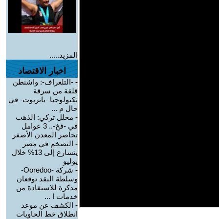
المزيد.....
اخبار الاقتصاد
-
-التلغراف-: واشنطن
قلقة من سرقة
تكنولوجيا -باتريوت- في
حال م ...
-
محلل تركي: الذهب
في -فخ-.. 3 عوامل
تحاصر المعدن الأصفر
-
التضخم في مصر
يتسارع إلى 13% خلال
يوليو
-
شركة -Ooredoo-
وسلطة النقد توقعان
مذكرة للاستفادة من
خدمات ا ...
-
الكشف عن موعد
انطلاق خط الحاويات