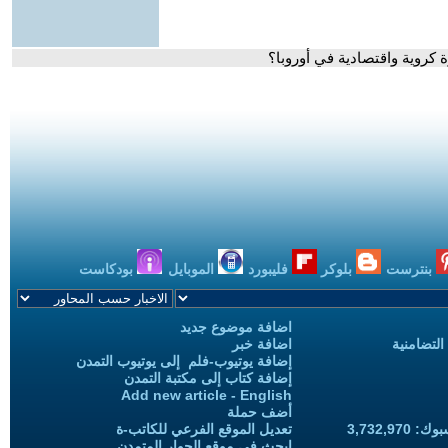
كروية واقتصادية في أوروبا؟
بنترست
بلوكر
فليبورد
الموبايل
بودكاست
اضافة موضوع جديد
التضامنية
اضافة خبر
إضافة يوتيوب-فلم إلى يوتيوب التمدن
إضافة كتاب إلى مكتبة التمدن
Add new article - English
أضف حملة
3,732,97
تعديل الموقع الفرعي للكاتب-ة
ابحث في موقع الحوار المتمدن