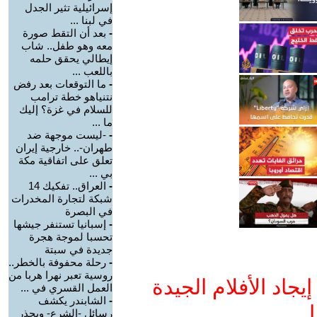
إسرائيلية تثير الجدل
في لبنا ...
-
بعد أن التقط صورة
معه وهو طفل.. شاب
إيطالي يحقق حلمه
باللعب ...
-
ما التوقعات بعد رفض
نتنياهو خطة ترامب
للسلام في غزة؟ إليك
ما ...
-
-ليست موجهة ضد
طهران-.. خارجية إيران
تعلق على اتفاقية مكة
بي ...
-
العراق.. تفكيك 14
شبكة لتجارة المخدرات
في البصرة
-
إسبانيا تستنفر جيشها
تحسبا لموجة هجرة
جديدة في سبتة
-
رحلة محفوفة بالخطر..
روسية تعبر نهرا هربا من
جاد الأفلام الجيدة
العمل القسري في ...
-
الشابندر يكشف
ا
رسائل -الشرع- ويحذر