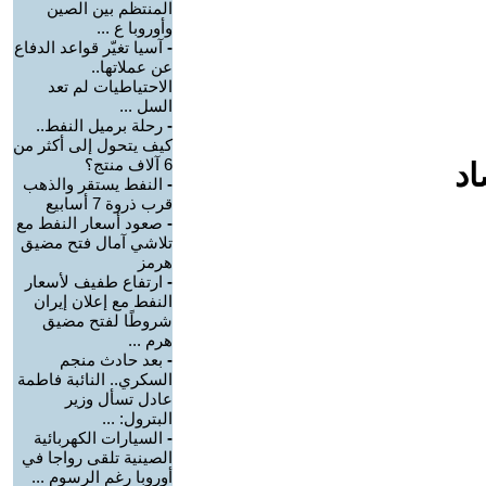
المنتظم بين الصين
وأوروبا ع ...
-
آسيا تغيّر قواعد الدفاع
عن عملاتها..
الاحتياطيات لم تعد
السل ...
-
رحلة برميل النفط..
كيف يتحول إلى أكثر من
6 آلاف منتج؟
اد
-
النفط يستقر والذهب
قرب ذروة 7 أسابيع
-
صعود أسعار النفط مع
تلاشي آمال فتح مضيق
هرمز
-
ارتفاع طفيف لأسعار
النفط مع إعلان إيران
شروطًا لفتح مضيق
هرم ...
-
بعد حادث منجم
السكري.. النائبة فاطمة
عادل تسأل وزير
البترول: ...
-
السيارات الكهربائية
الصينية تلقى رواجا في
أوروبا رغم الرسوم ...