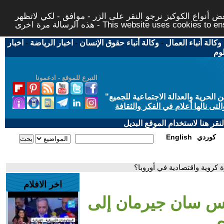
 أنواع الكوكيز نرجو النقر على الزر - موافق - لكي لاتظهر
This website uses cookies to ensure you ge
وكالة أنباء العمال
-
وكالة أنباء حقوق الإنسان
-
اخبار الرياضة
-
اخبار
لوم
التبرع للموقع - ادعمونا
حرية والعدالة الاجتماعية للجميع
"
تى نالها أعلام في الفكر والثقافة
قر هنا لاستخدام الموقع البديل
كوردي
English
كروية واقتصادية في أوروبا؟
اخر الافلام
يس سان جيرمان إلى