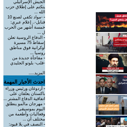
الجيش الإسرائيلي
يتكتم على إطلاق حزب
الله ...
-
-مواد تكفي لصنع 10
قنابل-.. إعلام عبري:
خمسة أشهر من الحرب
ل ...
-
الدفاع الروسية تعلن
إسقاط 75 مسيرة
أوكرانية فوق مناطق
روسيا ...
-
مفاجأة جديدة من
-قلب- بلوتو الجليدي
المزيد.....
احدث الأخبار المهمة
-
أردوغان ورئيس وزراء
باكستان يعلقان على
اتفاقية الدفاع المشتر ...
-
مهرجان مالمو ينطلق
اليوم بموسيقى
وفعاليات وأطعمة من
مختلف أن ...
-
النصف في بلا قيود: