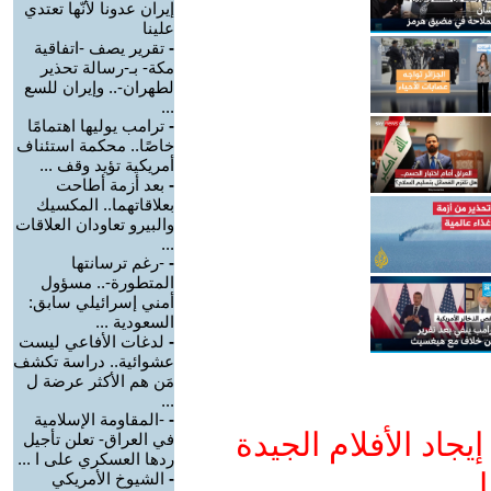
إيران عدونا لأنّها تعتدي
علينا
-
تقرير يصف -اتفاقية
مكة- بـ-رسالة تحذير
لطهران-.. وإيران للسع
...
-
ترامب يوليها اهتمامًا
خاصًا.. محكمة استئناف
أمريكية تؤيد وقف ...
-
بعد أزمة أطاحت
بعلاقاتهما.. المكسيك
والبيرو تعاودان العلاقات
...
-
-رغم ترسانتها
المتطورة-.. مسؤول
أمني إسرائيلي سابق:
السعودية ...
-
لدغات الأفاعي ليست
عشوائية.. دراسة تكشف
مَن هم الأكثر عرضة ل
...
-
-المقاومة الإسلامية
جاد الأفلام الجيدة
في العراق- تعلن تأجيل
ردها العسكري على ا ...
ا
-
الشيوخ الأمريكي