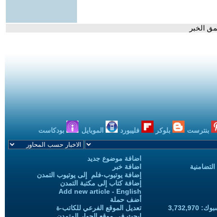
مق الخبر
بنترست
بلوكر
فليبورد
الموبايل
بودكاست
اضافة موضوع جديد
التضامنية
اضافة خبر
إضافة يوتيوب-فلم إلى يوتيوب التمدن
إضافة كتاب إلى مكتبة التمدن
Add new article - English
أضف حملة
3,732,97
تعديل الموقع الفرعي للكاتب-ة
ابحث في موقع الحوار المتمدن