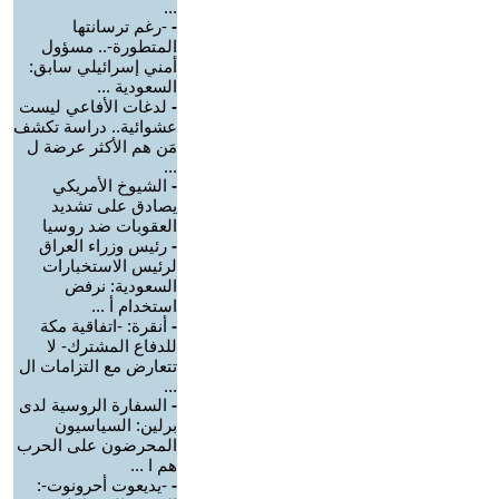
...
-
-رغم ترسانتها
المتطورة-.. مسؤول
أمني إسرائيلي سابق:
السعودية ...
-
لدغات الأفاعي ليست
عشوائية.. دراسة تكشف
مَن هم الأكثر عرضة ل
...
-
الشيوخ الأمريكي
يصادق على تشديد
العقوبات ضد روسيا
-
رئيس وزراء العراق
لرئيس الاستخبارات
السعودية: نرفض
استخدام أ ...
-
أنقرة: -اتفاقية مكة
للدفاع المشترك- لا
تتعارض مع التزامات ال
...
-
السفارة الروسية لدى
برلين: السياسيون
المحرضون على الحرب
هم ا ...
-
-يديعوت أحرونوت-: