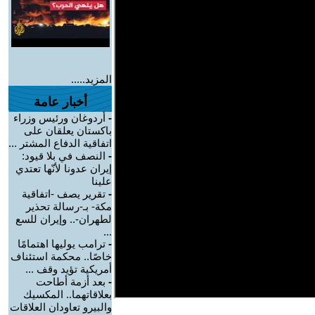
المزيد.....
أخبار عامة
-
أردوغان ورئيس وزراء
باكستان يعلقان على
اتفاقية الدفاع المشتر ...
-
النصف في بلا قيود:
إيران عدونا لأنّها تعتدي
علينا
-
تقرير يصف -اتفاقية
مكة- بـ-رسالة تحذير
لطهران-.. وإيران للسع
...
-
ترامب يوليها اهتمامًا
خاصًا.. محكمة استئناف
أمريكية تؤيد وقف ...
-
بعد أزمة أطاحت
بعلاقاتهما.. المكسيك
والبيرو تعاودان العلاقات