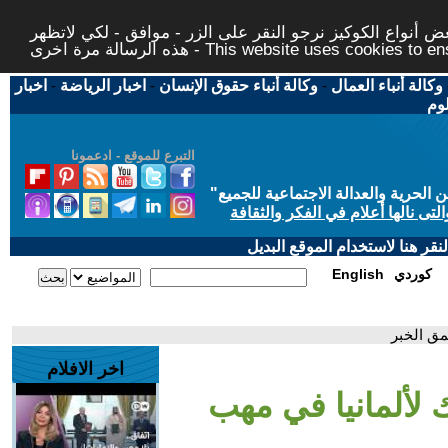
 أنواع الكوكيز نرجو النقر على الزر - موافق - لكي لاتظهر
This website uses cookies to ensure you ge
وكالة أنباء العمال
-
وكالة أنباء حقوق الإنسان
-
اخبار الرياضة
-
اخبار
لوم
التبرع للموقع - ادعمونا
حرية والعدالة الاجتماعية للجميع
"
تى نالها أعلام في الفكر والثقافة
قر هنا لاستخدام الموقع البديل
كوردي
English
مق الخبر
اخر الافلام
 لألمانيا في مهب