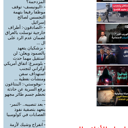
المزدحمة؟
-
-اليونيسف- توقف
موظفا رفيعا بتهمة
التجسس لصالح
إسرائيل
-
-الصادقون-: أطراف
خارجية توسلت بالعراق
لضمان عدم الرد على
ال ...
-
بزشكيان يتعهد
بالصمود ويعلن: لن
أستقيل مهما حدث
-
بلومبرغ: اتفاق أمريكي
أوكراني لتجنب
استهداف سفن
ومنشآت نفطية ...
-
-نوفوستي-: البنتاغون
يرفع السرية عن حادثة
تحطم جسم طائر مجهو
...
-
بعد تنصيبه.. -النمر-
يتعهد بتصفية نفوذ
العصابات في كولومبيا
...
-
انفراج وشيك لأزمة