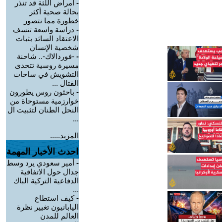
-
أمراض اللثة قد تنذر
بحالة صحية أكثر
خطورة مما نتصور
-
دراسة واسعة تنسف
الاعتقاد السائد بثبات
شخصية الإنسان
-
-فوردالاك-.. شاحنة
مسيرة روسية تتحدى
التشويش في ساحات
القتال ...
-
باحثون روس يطورون
خوارزمية مستوحاة من
النحل الطنان لتثبيت ال
...
المزيد.....
احدث الأخبار المهمة
-
أمير سعودي يرد وسط
جدال حول الاتفاقية
الدفاعية التركية الباك
...
-
كيف استطاع
اليابانيون تغيير نظرة
العالم للمدن