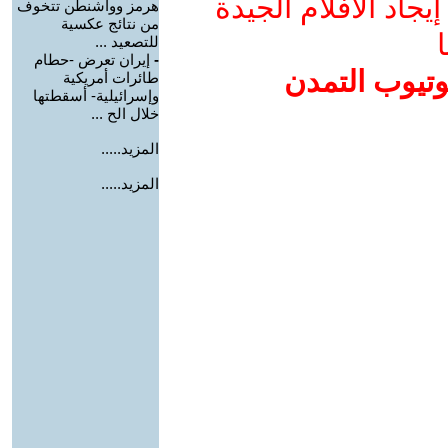
جاد الأفلام الجيدة
هرمز وواشنطن تتخوف
من نتائج عكسية
ا
للتصعيد ...
-
إيران تعرض -حطام
وتيوب التمدن
طائرات أمريكية
وإسرائيلية- أسقطتها
خلال الح ...
المزيد.....
المزيد.....