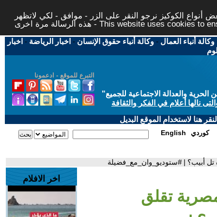
 أنواع الكوكيز نرجو النقر على الزر - موافق - لكي لاتظهر
This website uses cookies to ensure you ge
وكالة أنباء العمال
-
وكالة أنباء حقوق الإنسان
-
اخبار الرياضة
-
اخبار
لوم
التبرع للموقع - ادعمونا
حرية والعدالة الاجتماعية للجميع
"
تى نالها أعلام في الفكر والثقافة
قر هنا لاستخدام الموقع البديل
كوردي
English
اخر الافلام
ابة مصرية تقلق