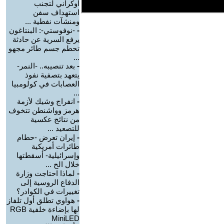
أوكراني لتجنب
استهداف سفن
ومنشآت نفطية ...
-
-نوفوستي-: البنتاغون
يرفع السرية عن حادثة
تحطم جسم طائر مجهو
...
-
بعد تنصيبه.. -النمر-
يتعهد بتصفية نفوذ
العصابات في كولومبيا
...
-
انفراج وشيك لأزمة
هرمز وواشنطن تتخوف
من نتائج عكسية
للتصعيد ...
-
إيران تعرض -حطام
طائرات أمريكية
وإسرائيلية- أسقطتها
خلال الح ...
-
لماذا احتاجت وزارة
الدفاع الروسية إلى
تغييرات في الكوادر؟
-
هواوي تطلق أول تلفاز
لها بإضاءة خلفية RGB
MiniLED