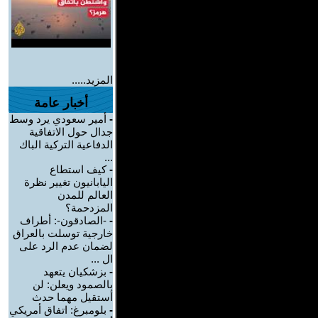
المزيد.....
أخبار عامة
-
أمير سعودي يرد وسط
جدال حول الاتفاقية
الدفاعية التركية الباك
...
-
كيف استطاع
اليابانيون تغيير نظرة
العالم للمدن
المزدحمة؟
-
-الصادقون-: أطراف
خارجية توسلت بالعراق
لضمان عدم الرد على
ال ...
-
بزشكيان يتعهد
بالصمود ويعلن: لن
أستقيل مهما حدث
-
بلومبرغ: اتفاق أمريكي