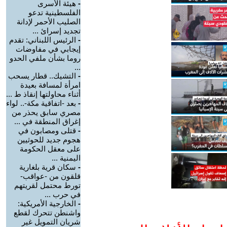
-
هيئة الأسرى
الفلسطينية تدعو
الصليب الأحمر لإدانة
تجديد إسرائ ...
-
الرئيس اللبناني: تقدم
إيجابي في مفاوضات
روما بشأن ملفي الحدو
...
-
التشيك.. قطار يسحب
امرأة لمسافة بعيدة
أثناء محاولتها إنقاذ ط ...
-
بعد -اتفاقية مكة-.. لواء
مصري سابق يحذر من
إغراق المنطقة في ...
-
قتلى ومصابون في
هجوم جديد للحوثيين
على معقل الحكومة
اليمنية ...
-
سكان قرية بلغارية
قلقون من -عواقب-
تورط محتمل لقريتهم
في حرب ...
-
الخارجية الأمريكية:
واشنطن تتحرك لقطع
شريان التمويل غير