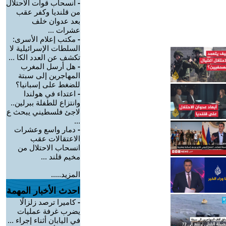
-
انسحاب قوات الاحتلال
من قلنديا وكفر عقب
بعد عدوان خلف
عشرات ...
-
مكتب إعلام الأسرى:
السلطات الإسرائيلية لا
تكشف عن العدد الكا ...
-
هل أرسل المغرب
المهاجرين إلى سبتة
للضغط على إسبانيا؟
-
اعتداء في هولندا
وانتزاع للطفلة ببرلين..
لاجئ فلسطيني يبحث ع
...
-
دمار واسع وعشرات
الاعتقالات عقب
انسحاب الاحتلال من
مخيم قلند ...
المزيد.....
احدث الأخبار المهمة
-
كاميرا ترصد زلزالًا
يضرب غرفة عمليات
في اليابان أثناء إجراء ...