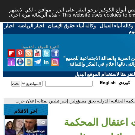
 أنواع الكوكيز نرجو النقر على الزر - موافق - لكي لاتظهر
This website uses cookies to ensure you ge
وكالة أنباء العمال
-
وكالة أنباء حقوق الإنسان
-
اخبار الرياضة
-
اخبار
لوم
التبرع للموقع - ادعمونا
حرية والعدالة الاجتماعية للجميع
"
تى نالها أعلام في الفكر والثقافة
قر هنا لاستخدام الموقع البديل
كوردي
English
ة الجنائية الدولية بحق مسؤولين إسرائيليين بمثابة إعلان حرب
اخر الافلام
اعتقال المحكمة