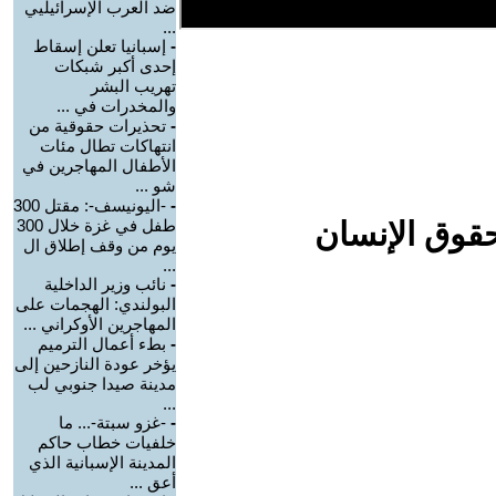
ضد العرب الإسرائيليي
...
-
إسبانيا تعلن إسقاط
إحدى أكبر شبكات
تهريب البشر
والمخدرات في ...
-
تحذيرات حقوقية من
انتهاكات تطال مئات
الأطفال المهاجرين في
شو ...
-
-اليونيسف-: مقتل 300
حقوق الإنسان
طفل في غزة خلال 300
يوم من وقف إطلاق ال
...
-
نائب وزير الداخلية
البولندي: الهجمات على
المهاجرين الأوكراني ...
-
بطء أعمال الترميم
يؤخر عودة النازحين إلى
مدينة صيدا جنوبي لب
...
-
-غزو سبتة-... ما
خلفيات خطاب حاكم
المدينة الإسبانية الذي
أعق ...