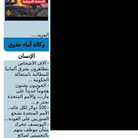
المزيد.....
وكالة أنباء حقوق
الإنسان
-
آلاف الأشخاص
يتظاهرون بشرق ألمانيا
للمطالبة باستقالة
الحكومة ...
-
الحوثيون يشنون
هجوماً جديداً على
مأرب، والأمم المتحدة
تحذر م ...
-
100 دولار لكل عائد..
الأمم المتحدة تشجع
السوريين على العودة ...
-
اليونيسف تتحرك
بشأن موظف متهم
بالتجسس لصالح