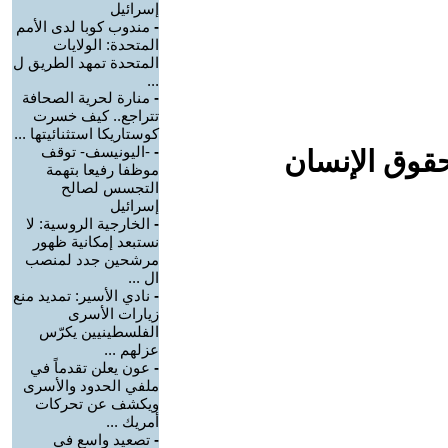
إسرائيل
-
مندوب كوبا لدى الأمم
المتحدة: الولايات
المتحدة تمهد الطريق ل
...
-
منارة لحرية الصحافة
تتراجع.. كيف خسرت
كوستاريكا استثنائيتها ...
-
-اليونيسف- توقف
حقوق الإنسان
موظفا رفيعا بتهمة
التجسس لصالح
إسرائيل
-
الخارجية الروسية: لا
نستبعد إمكانية ظهور
مرشحين جدد لمنصب
ال ...
-
نادي الأسير: تمديد منع
زيارات الأسرى
الفلسطينيين يكرّس
عزلهم ...
-
عون يعلن تقدماً في
ملفي الحدود والأسرى
ويكشف عن تحركات
أمريك ...
-
تصعيد واسع في