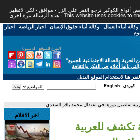
 أنواع الكوكيز نرجو النقر على الزر - موافق - لكي لاتظهر
This website uses cookies to ensure you ge
وكالة أنباء العمال
-
وكالة أنباء حقوق الإنسان
-
اخبار الرياضة
-
اخبار
لوم
التبرع للموقع - ادعمونا
حرية والعدالة الاجتماعية للجميع
"
تى نالها أعلام في الفكر والثقافة
قر هنا لاستخدام الموقع البديل
كوردي
English
ربية تفاصيل دورها في اعتقال محمد باقر السعدي
اخر الافلام
ة تكشف للعربية