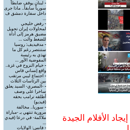
-
لبنان يوقف ضابطاً
سورياً سابقاً.. ماذا جرى
داخل سفارة دمشق ف
...
-
رفض خليجي
لمحاولات إيران تحويل
مضيق هرمز إلى أداة
للضغط والت ...
-
مدفيديف: روسيا
ستنتصر رغم كل ما
تهذي به رئيسة
المفوضية الأور ...
-
خيام النزوح في غزة..
واقع إنساني قاس
-
اجتماع ليبي مرتقب
بين الرئاسات الثلاث
-
-المصري- السيد يعلق
ساخرا على وصف
أطلقه ترامب بحقه
(فيديو)
-
سوريا.. مخالفة
مرورية تنتهي بـ -مباراة
جاد الأفلام الجيدة
ملاكمة- في درعا (فيدي
...
ا
-
فانس: الولايات