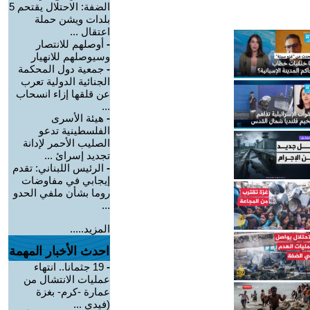
الضفة: الاحتلال يقتحم 5
بلدات ويشن حملة
اعتقال ...
-
أوصلهم للانتصار
وسيوصلهم للانهيار
-
جمعية دول المحكمة
الجنائية الدولية تعرب
عن قلقها إزاء انسحاب
...
-
هيئة الأسرى
الفلسطينية تدعو
الصليب الأحمر لإدانة
تجديد إسرائ ...
-
الرئيس اللبناني: تقدم
إيجابي في مفاوضات
روما بشأن ملفي الحدو
...
المزيد.....
احدث الأخبار المهمة
-
19 جثمانا.. انتهاء
عمليات الانتشال من
عمارة -كرم- بغزة
(فيدي ...