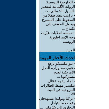
-
الخارجية الروسية:
الرواية الألمانية لتفجير
-السيل الشمالي- ت ...
-
ترامب ينقذ طفلا من
السقوط على المسرح
ويحول الموقف إلى
نكتة ع ...
-
خمسة انقلابات غيّرت
وجه الإمبراطورية
الروسية
المزيد.....
احدث الأخبار المهمة
-
نيو مكسيكو ترفع
دعوى ضد وزارة العدل
الأمريكية لعدم
مشاركتها ...
-
لماذا يقوم عمّال
بتكسير مهبط الطائرات
المروحية في البيت
الأب ...
-
تركيا وبولندا تستهدفان
رفع حجم التبادل
التجاري إلى 15 مليار ...