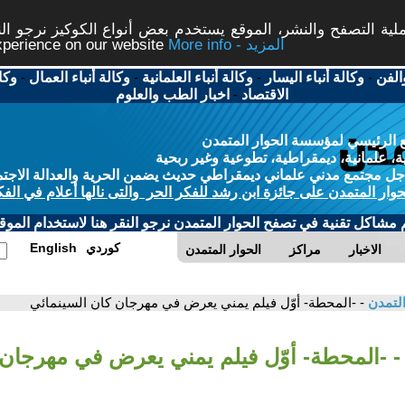
ة التصفح والنشر، الموقع يستخدم بعض أنواع الكوكيز نرجو النق
More info - المزيد
experience on our website
الفن
-
وكالة أنباء اليسار
-
وكالة أنباء العلمانية
-
وكالة أنباء العمال
-
وكا
الاقتصاد
-
اخبار الطب والعلوم
 الرئيسي لمؤسسة الحوار المتمدن
، علمانية، ديمقراطية، تطوعية وغير ربحية
ل مجتمع مدني علماني ديمقراطي حديث يضمن الحرية والعدالة الاجتم
حوار المتمدن على جائزة ابن رشد للفكر الحر والتى نالها أعلام في الفك
م مشاكل تقنية في تصفح الحوار المتمدن نرجو النقر هنا لاستخدام الموقع
كوردي
English
الاخبار
مراكز
الحوار المتمدن
التمدن
- -المحطة- أوّل فيلم يمني يعرض في مهرجان كان السينمائي
- -المحطة- أوّل فيلم يمني يعرض في مهرجان