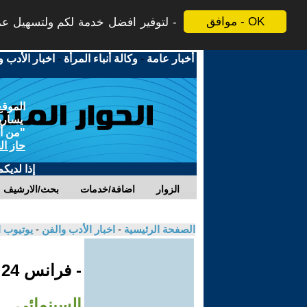
موافق - OK
لتوفير افضل خدمة لكم ولتسهيل عملي
أخبار عامة
-
وكالة أنباء المرأة
-
اخبار الأدب و
الموقع
يسارية
"من أج
حاز ال
إذا لديك
الزوار
اضافة/خدمات
بحث/الارشيف
الصفحة الرئيسية
-
اخبار الأدب والفن
-
يوتيوب 
- فرانس 24
السينمائي