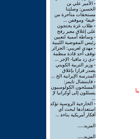
-
الأمير علي بن
الحسين: وصلتنا
مستحقات متأخرة من
-فيفا- وموقفن ...
-
طلاب غزة يحتجون
على إغلاق معبر رفح
-
وساطة أممية لتعيين
رئيس المفوضية الليبية
-
مهدي لعريبي: الجزائر
توقف أحد قادة منظمة
-دي زد مافيا- الإجر ...
-
وزير التربية الكويتي
يصدر قرارا بإغلاق
المدرسة الإيرانية الخ ...
-
فايننشال تايمز:
المسلحون الكولومبيون
ا
يتسللون إلى أوكرانيا لإ
...
-
الخارجية الروسية تؤكد
استعدادها لبحث أي
أفكار أمريكية بناءة ...
المزيد.....
المزيد.....