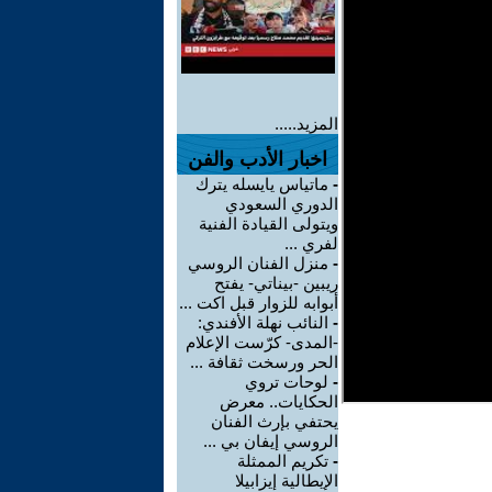
المزيد.....
اخبار الأدب والفن
-
ماتياس يايسله يترك
الدوري السعودي
ويتولى القيادة الفنية
لفري ...
-
منزل الفنان الروسي
ريبين -بيناتي- يفتح
أبوابه للزوار قبل اكت ...
-
النائب نهلة الأفندي:
-المدى- كرّست الإعلام
الحر ورسخت ثقافة ...
-
لوحات تروي
الحكايات.. معرض
يحتفي بإرث الفنان
الروسي إيفان بي ...
-
تكريم الممثلة
الإيطالية إيزابيلا