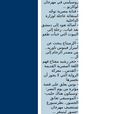
روسيليني في مهرجان
لوكارنو ...
-
فنانة مصرية توجّه
استغاثة عاجلة لوزارة
الداخلية
-
أصالة تعود إلى دمشق
بعد غياب.. رحلة إلى
البيوت التي خبأت طفو
...
-
الإرميتاج يبحث عن
أسرار فينوس تاوريد..
من مصدر الرخام إلى
أل ...
-
حجر رشيد مفتاح فهم
اللغة المصرية القديمة
-
القدس... معركة
الرواية التي لا يجوز أن
نخسرها
-
بوتين يعلق على قصة
مؤثرة من يوم النصر:
-وسيكون هناك حليب-
-
الموسيقى تعانق
الجسور.. بطرسبورغ
تستضيف مهرجان
-جسور لينينغر ...