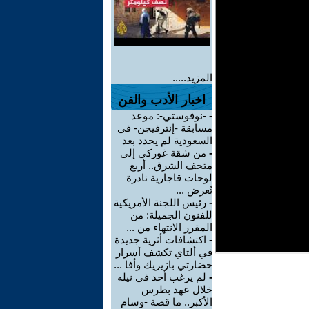
المزيد.....
اخبار الأدب والفن
-
-نوفوستي-: موعد
مسابقة -إنترفيجن- في
السعودية لم يحدد بعد
-
من شقة غوركي إلى
متحف الشرق.. أربع
لوحات قاجارية نادرة
تُعرض ...
-
رئيس اللجنة الأمريكية
للفنون الجميلة: من
المقرر الانتهاء من ...
-
اكتشافات أثرية جديدة
في ألتاي تكشف أسرار
حضارتي بازيريك وأفا ...
-
لم يرغب أحد في نيله
خلال عهد بطرس
الأكبر.. ما قصة -وسام