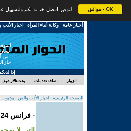
موافق - OK
لتوفير افضل خدمة لكم ولتسهيل عملي
أخبار عامة
-
وكالة أنباء المرأة
-
اخبار الأدب و
الموقع
يسارية
"من أج
حاز ال
إذا لديك
الزوار
اضافة/خدمات
بحث/الارشيف
الصفحة الرئيسية
-
اخبار الأدب والفن
-
يوتيوب 
- فرانس 24
التي لا يمحو