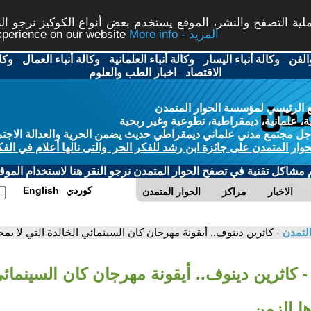
ة التصفح والنشر، الموقع يستخدم بعض أنواع الكوكيز نرجو النق
More info - المزيد
experience on our website
الفن
-
وكالة أنباء اليسار
-
وكالة أنباء العلمانية
-
وكالة أنباء العمال
-
وكا
الاقتصاد
-
اخبار الطب والعلوم
 الرئيسي لمؤسسة الحوار المتمدن
، علمانية، ديمقراطية، تطوعية وغير ربحية
ل مجتمع مدني علماني ديمقراطي حديث يضمن الحرية والعدالة الاجتم
حوار المتمدن على جائزة ابن رشد للفكر الحر والتى نالها أعلام في الفك
م مشاكل تقنية في تصفح الحوار المتمدن نرجو النقر هنا لاستخدام الموقع
كوردي
English
الاخبار
مراكز
الحوار المتمدن
التمدن
- كاثرين دينوف.. أيقونة مهرجان كان السينمائي الخالدة التي لا يم
- كاثرين دينوف.. أيقونة مهرجان كان السينمائي
ها الزمن