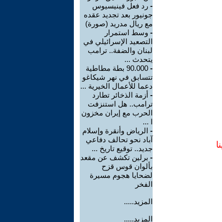
-
رد فعل فينيسيوس
جونيور بعد تجديد عقده
مع ريال مدريد (صورة)
-
وسط استمرار
التصعيد الإسرائيلي في
لبنان والضفة.. ترامب
يتحدث ...
-
90.000 بطة مطاطية
تتسابق في نهر شيكاغو
دعما للأعمال الخيرية ...
-
أزمة الذخائر تطارد
ترامب.. هل استنزفت
الحرب مع إيران مخزون
ا ...
-
الرياض وأنقرة وإسلام
آباد نحو تحالف دفاعي
ا
جديد.. توقيع تاريخ ...
-
برلين تكشف عن مقعد
بألوان قوس قزح
لضحايا هجوم مسيرة
الفخر
المزيد.....
المزيد.....