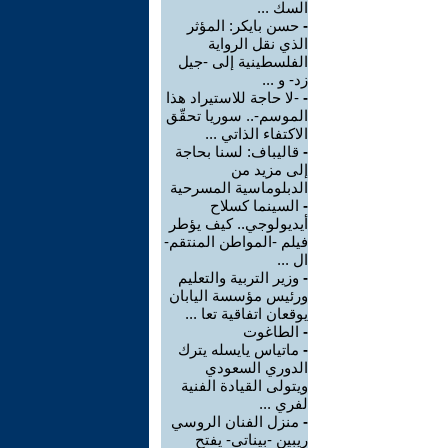
السك ...
-
حسن بايكر: المؤثر
الذي نقل الرواية
الفلسطينية إلى -جيل
زد- و ...
-
-لا حاجة للاستيراد هذا
الموسم-.. سوريا تحقّق
الاكتفاء الذاتي ...
-
قاليباف: لسنا بحاجة
إلى مزيد من
الدبلوماسية المسرحية
-
السينما كسلاح
أيديولوجي.. كيف يؤطر
فيلم -المواطن المنتقم-
ال ...
-
وزير التربية والتعليم
ورئيس مؤسسة اليابان
يوقعان اتفاقية تعا ...
-
الطاغوت
-
ماتياس يايسله يترك
الدوري السعودي
ويتولى القيادة الفنية
لفري ...
-
منزل الفنان الروسي
ريبين -بيناتي- يفتح