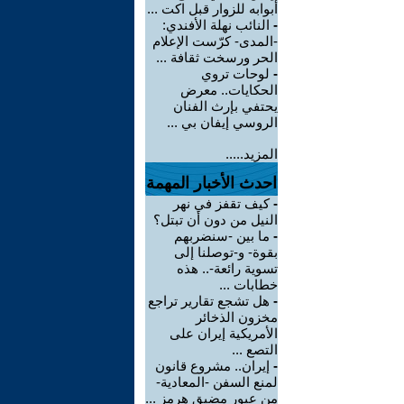
أبوابه للزوار قبل اكت ...
-
النائب نهلة الأفندي:
-المدى- كرّست الإعلام
الحر ورسخت ثقافة ...
-
لوحات تروي
الحكايات.. معرض
يحتفي بإرث الفنان
الروسي إيفان بي ...
المزيد.....
احدث الأخبار المهمة
-
كيف تقفز في نهر
النيل من دون أن تبتل؟
-
ما بين -سنضربهم
بقوة- و-توصلنا إلى
تسوية رائعة-.. هذه
خطابات ...
-
هل تشجع تقارير تراجع
مخزون الذخائر
الأمريكية إيران على
التصع ...
-
إيران.. مشروع قانون
لمنع السفن -المعادية-
من عبور مضيق هرمز ...