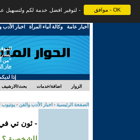
موافق - OK
لتوفير افضل خدمة لكم ولتسهيل عملي
أخبار عامة
-
وكالة أنباء المرأة
-
اخبار الأدب و
الموقع
يسارية
"من أج
حاز ال
إذا لديك
الزوار
اضافة/خدمات
بحث/الارشيف
الصفحة الرئيسية
-
اخبار الأدب والفن
-
يوتيوب 
- ئون تي ف
للشخصية ؟