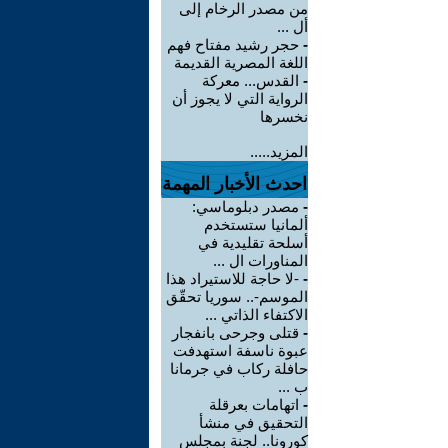
من مصدر الرخام إلى
أل ...
-
حجر رشيد مفتاح فهم
اللغة المصرية القديمة
-
القدس... معركة
الرواية التي لا يجوز أن
نخسرها
المزيد.....
احدث الأخبار المهمة
-
مصدر دبلوماسي:
ألمانيا ستستخدم
أسلحة تقليدية في
المناورات ال ...
-
-لا حاجة للاستيراد هذا
الموسم-.. سوريا تحقّق
الاكتفاء الذاتي ...
-
قتلى وجرحى بانفجار
عبوة ناسفة استهدفت
حافلة ركاب في جرمانا
ب ...
-
اتهامات بعرقلة
التحقيق في منشأ
كورونا.. لجنة بمجلس