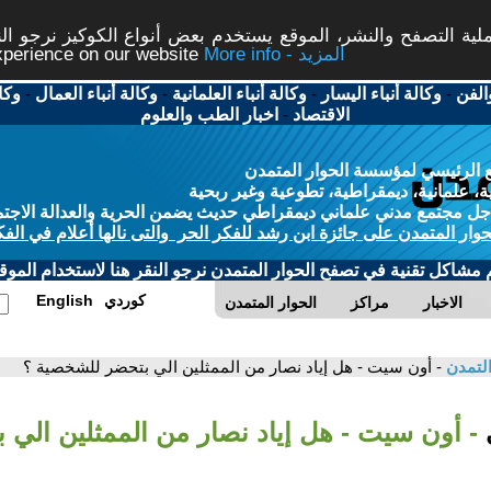
ة التصفح والنشر، الموقع يستخدم بعض أنواع الكوكيز نرجو النق
More info - المزيد
experience on our website
الفن
-
وكالة أنباء اليسار
-
وكالة أنباء العلمانية
-
وكالة أنباء العمال
-
وكا
الاقتصاد
-
اخبار الطب والعلوم
 الرئيسي لمؤسسة الحوار المتمدن
، علمانية، ديمقراطية، تطوعية وغير ربحية
ل مجتمع مدني علماني ديمقراطي حديث يضمن الحرية والعدالة الاجتم
حوار المتمدن على جائزة ابن رشد للفكر الحر والتى نالها أعلام في الفك
م مشاكل تقنية في تصفح الحوار المتمدن نرجو النقر هنا لاستخدام الموقع
كوردي
English
الاخبار
مراكز
الحوار المتمدن
التمدن
- أون سيت - هل إياد نصار من الممثلين الي بتحضر للشخصية ؟
ي
- أون سيت - هل إياد نصار من الممثلين الي 