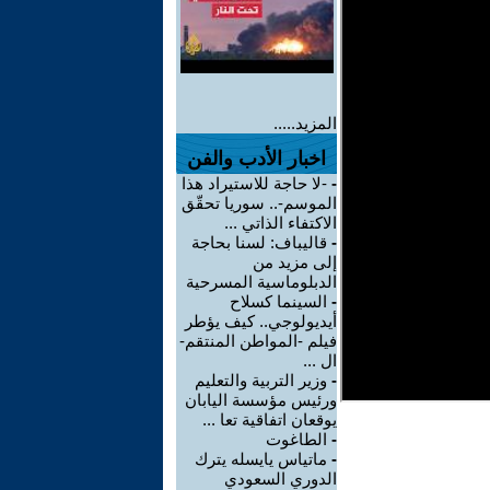
المزيد.....
اخبار الأدب والفن
-
-لا حاجة للاستيراد هذا
الموسم-.. سوريا تحقّق
الاكتفاء الذاتي ...
-
قاليباف: لسنا بحاجة
إلى مزيد من
الدبلوماسية المسرحية
-
السينما كسلاح
أيديولوجي.. كيف يؤطر
فيلم -المواطن المنتقم-
ال ...
-
وزير التربية والتعليم
ورئيس مؤسسة اليابان
يوقعان اتفاقية تعا ...
-
الطاغوت
-
ماتياس يايسله يترك
الدوري السعودي