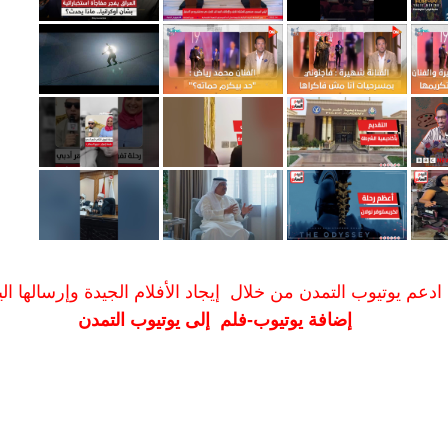
ادعم يوتيوب التمدن من خلال إيجاد الأفلام الجيدة وإرسالها الين
إضافة يوتيوب-فلم إلى يوتيوب التمدن