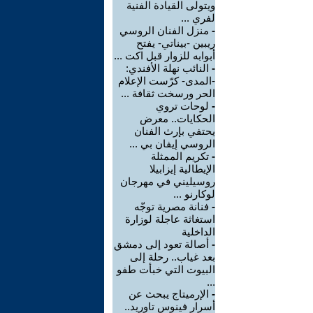
ويتولى القيادة الفنية
لفري ...
-
منزل الفنان الروسي
ريبين -بيناتي- يفتح
أبوابه للزوار قبل اكت ...
-
النائب نهلة الأفندي:
-المدى- كرّست الإعلام
الحر ورسخت ثقافة ...
-
لوحات تروي
الحكايات.. معرض
يحتفي بإرث الفنان
الروسي إيفان بي ...
-
تكريم الممثلة
الإيطالية إيزابيلا
روسيليني في مهرجان
لوكارنو ...
-
فنانة مصرية توجّه
استغاثة عاجلة لوزارة
الداخلية
-
أصالة تعود إلى دمشق
بعد غياب.. رحلة إلى
البيوت التي خبأت طفو
...
-
الإرميتاج يبحث عن
أسرار فينوس تاوريد..