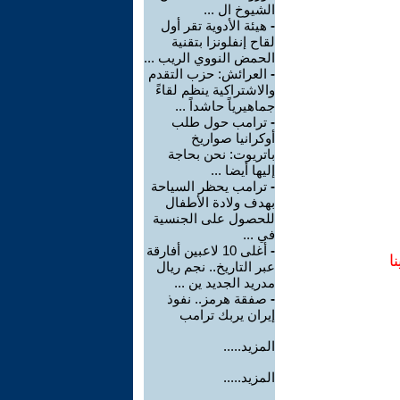
الشيوخ ال ...
-
هيئة الأدوية تقر أول
لقاح إنفلونزا بتقنية
الحمض النووي الريب ...
-
العرائش: حزب التقدم
والاشتراكية ينظم لقاءً
جماهيرياً حاشداً ...
-
ترامب حول طلب
أوكرانيا صواريخ
باتريوت: نحن بحاجة
إليها أيضا ...
-
ترامب يحظر السياحة
بهدف ولادة الأطفال
للحصول على الجنسية
في ...
-
أغلى 10 لاعبين أفارقة
ا
عبر التاريخ.. نجم ريال
مدريد الجديد ين ...
-
صفقة هرمز.. نفوذ
إيران يربك ترامب
المزيد.....
المزيد.....