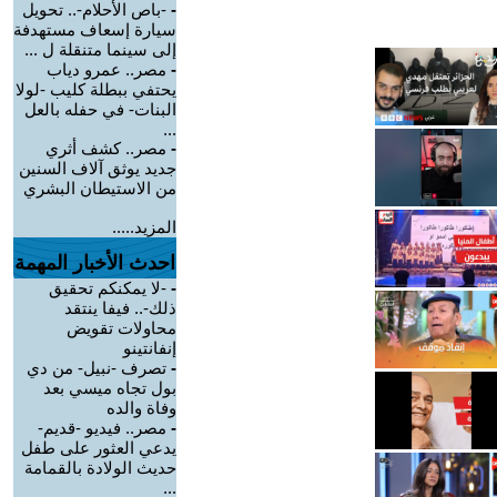
-
-باص الأحلام-.. تحويل
سيارة إسعاف مستهدفة
إلى سينما متنقلة ل ...
-
مصر.. عمرو دياب
يحتفي ببطلة كليب -لولا
البنات- في حفله بالعل
...
-
مصر.. كشف أثري
جديد يوثق آلاف السنين
من الاستيطان البشري
المزيد.....
احدث الأخبار المهمة
-
-لا يمكنكم تحقيق
ذلك-.. فيفا ينتقد
محاولات تقويض
إنفانتينو
-
تصرف -نبيل- من دي
بول تجاه ميسي بعد
وفاة والده
-
مصر.. فيديو -قديم-
يدعي العثور على طفل
حديث الولادة بالقمامة
...