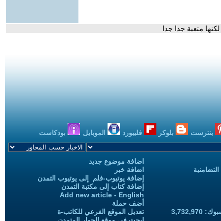
نها متعبة جدا جدا
بنترست
بلوكر
فليبورد
الموبايل
بودكاست
اضافة موضوع جديد
التضامنية
اضافة خبر
إضافة يوتيوب-فلم إلى يوتيوب التمدن
إضافة كتاب إلى مكتبة التمدن
Add new article - English
أضف حملة
3,732,97
تعديل الموقع الفرعي للكاتب-ة
ابحث في موقع الحوار المتمدن