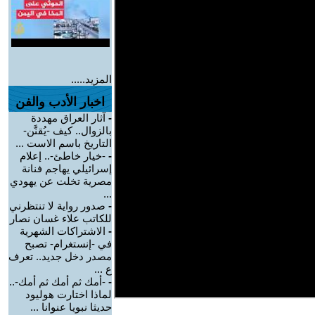
المزيد.....
اخبار الأدب والفن
-
آثار العراق مهددة
بالزوال.. كيف -يُقنَّن-
التاريخ باسم الاست ...
-
-خيار خاطئ-.. إعلام
إسرائيلي يهاجم فنانة
مصرية تخلت عن يهودي
...
-
صدور رواية لا تنتظرني
للكاتب علاء غسان نصار
-
الاشتراكات الشهرية
في -إنستغرام- تصبح
مصدر دخل جديد.. تعرف
ع ...
-
-أمك ثم أمك ثم أمك-..
لماذا اختارت هوليود
حديثا نبويا عنوانا ...