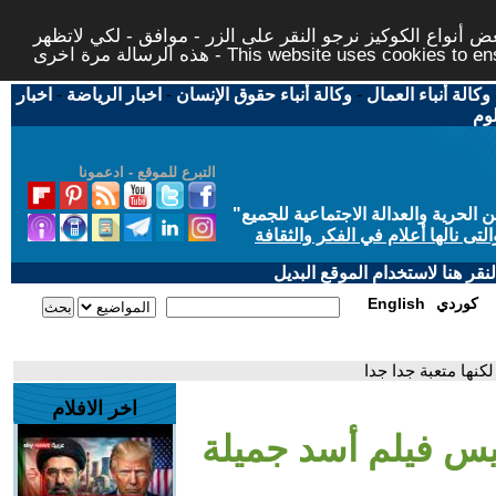
 أنواع الكوكيز نرجو النقر على الزر - موافق - لكي لاتظهر
This website uses cookies to ensure you ge
وكالة أنباء العمال
-
وكالة أنباء حقوق الإنسان
-
اخبار الرياضة
-
اخبار
لوم
التبرع للموقع - ادعمونا
حرية والعدالة الاجتماعية للجميع
"
تى نالها أعلام في الفكر والثقافة
قر هنا لاستخدام الموقع البديل
كوردي
English
نها متعبة جدا جدا
اخر الافلام
يس فيلم أسد جميلة