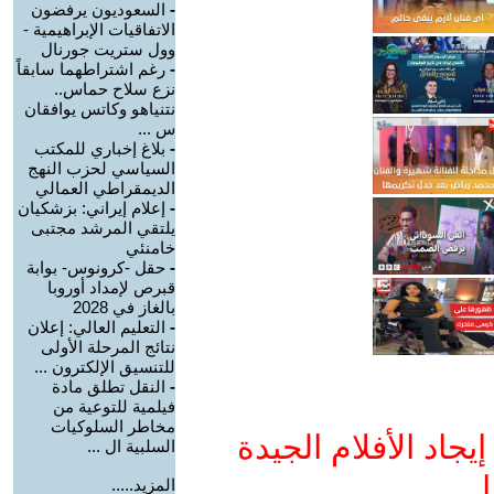
-
السعوديون يرفضون
الاتفاقيات الإبراهيمية -
وول ستريت جورنال
-
رغم اشتراطهما سابقاً
نزع سلاح حماس..
نتنياهو وكاتس يوافقان
س ...
-
بلاغ إخباري للمكتب
السياسي لحزب النهج
الديمقراطي العمالي
-
إعلام إيراني: بزشكيان
يلتقي المرشد مجتبى
خامنئي
-
حقل -كرونوس- بوابة
قبرص لإمداد أوروبا
بالغاز في 2028
-
التعليم العالي: إعلان
نتائج المرحلة الأولى
للتنسيق الإلكترون ...
-
النقل تطلق مادة
فيلمية للتوعية من
مخاطر السلوكيات
جاد الأفلام الجيدة
السلبية ال ...
ا
المزيد.....