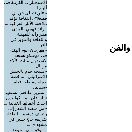
الاستخبارات الغربية في
ألبانيا ...
-
«لن نتخلى عن أي
قطعة».. الثقافة تؤكد
ملاحقة الآثار العراقية ...
-
رائد فهمي: المدى
منبر رائد للمهنية
والثقافة والتنوير في
العر ...
والفن
-
مهرجان -يوم الهند-
في موسكو يستعد
لاستقبال مئات الآلاف
من ال ...
-
منتجه خدم بالجيش
الإسرائيلي.. ما قصة
حملة مقاطعة فيلم
-سبايد ...
-
نسرين طافش تستعيد
«الروقان» من كواليس
أحدث أعمالها الغنائية ...
-
من منصة الشعر إلى
رصيف دمشق.. الطفلة
شريفة حاج حسن في
مشهد ي ...
-
-نوفوستي-: موعد