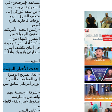
مسابقة -إنترفيجن- في
السعودية لم يحدد بعد
-
من شقة غوركي إلى
متحف الشرق.. أربع
لوحات قاجارية نادرة
تُعرض ...
-
رئيس اللجنة الأمريكية
للفنون الجميلة: من
المقرر الانتهاء من ...
-
اكتشافات أثرية جديدة
في ألتاي تكشف أسرار
حضارتي بازيريك وأفا ...
المزيد.....
احدث الأخبار المهمة
-
إلغاء تصريح الوصول
إلى المعلومات السرية
لوزير أمريكي سابق بس
...
-
شركة أرجنتينية تتهم
واشنطن بممارسة
ضغوط -غير لائقة- لإلغاء
م ...
-
أغاني البيبي