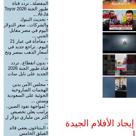
المفضلة.. تردد قناة
طيور الجنة 2026 Toyor
Al-Ja ...
-
تحديث البنوك
والشركات.. سعر الدولار
اليوم في مصر مقابل
الجني ...
-
مفاجأة في عيار 21
اليوم.. تراجع جديد في
أسعار الذهب بمصر وتح
...
-
بدون انقطاع.. تردد
قناة طيور الجنة 2026
الجديد على نايل سات
...
-
مجلس الأمن يدين
الهجمات الصاروخية
الحوثية على السعودية
ويستن ...
-
لمواجهة نفوذ الصين..
ترامب يعلن تخصيص
أكثر من ملياري دولار ل
جاد الأفلام الجيدة
...
-
البنتاغون يعفي قائد
ا
الفيلق الخامس