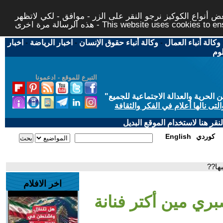
 أنواع الكوكيز نرجو النقر على الزر - موافق - لكي لاتظهر
This website uses cookies to ensure you ge
وكالة أنباء العمال
-
وكالة أنباء حقوق الإنسان
-
اخبار الرياضة
-
اخبار
لوم
التبرع للموقع - ادعمونا
حرية والعدالة الاجتماعية للجميع
"
تى نالها أعلام في الفكر والثقافة
قر هنا لاستخدام الموقع البديل
كوردي
English
ها??
اخر الافلام
ري مين أكتر فنانة