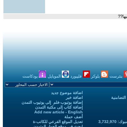
ها??
بنترست
بلوكر
فليبورد
الموبايل
بودكاست
اضافة موضوع جديد
التضامنية
اضافة خبر
إضافة يوتيوب-فلم إلى يوتيوب التمدن
إضافة كتاب إلى مكتبة التمدن
Add new article - English
أضف حملة
3,732,97
تعديل الموقع الفرعي للكاتب-ة
ابحث في موقع الحوار المتمدن