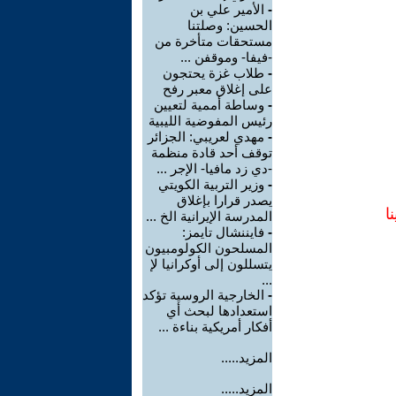
-
الأمير علي بن
الحسين: وصلتنا
مستحقات متأخرة من
-فيفا- وموقفن ...
-
طلاب غزة يحتجون
على إغلاق معبر رفح
-
وساطة أممية لتعيين
رئيس المفوضية الليبية
-
مهدي لعريبي: الجزائر
توقف أحد قادة منظمة
-دي زد مافيا- الإجر ...
-
وزير التربية الكويتي
يصدر قرارا بإغلاق
ا
المدرسة الإيرانية الخ ...
-
فايننشال تايمز:
المسلحون الكولومبيون
يتسللون إلى أوكرانيا لإ
...
-
الخارجية الروسية تؤكد
استعدادها لبحث أي
أفكار أمريكية بناءة ...
المزيد.....
المزيد.....