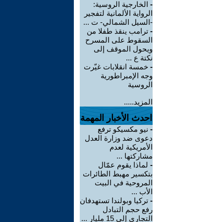
-
الخارجية الروسية:
الرواية الألمانية لتفجير
-السيل الشمالي- ت ...
-
ترامب ينقذ طفلا من
السقوط على المسرح
ويحول الموقف إلى
نكتة ع ...
-
خمسة انقلابات غيّرت
وجه الإمبراطورية
الروسية
المزيد.....
احدث الأخبار المهمة
-
نيو مكسيكو ترفع
دعوى ضد وزارة العدل
الأمريكية لعدم
مشاركتها ...
-
لماذا يقوم عمّال
بتكسير مهبط الطائرات
المروحية في البيت
الأب ...
-
تركيا وبولندا تستهدفان
رفع حجم التبادل
التجاري إلى 15 مليار ...