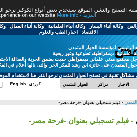
ة التصفح والنشر، الموقع يستخدم بعض أنواع الكوكيز نرجو النق
More info - المزيد
experience on our website
الفن
-
وكالة أنباء اليسار
-
وكالة أنباء العلمانية
-
وكالة أنباء العمال
-
وكا
الاقتصاد
-
اخبار الطب والعلوم
 الرئيسي لمؤسسة الحوار المتمدن
، علمانية، ديمقراطية، تطوعية وغير ربحية
ل مجتمع مدني علماني ديمقراطي حديث يضمن الحرية والعدالة الاجتم
حوار المتمدن على جائزة ابن رشد للفكر الحر والتى نالها أعلام في الفك
م مشاكل تقنية في تصفح الحوار المتمدن نرجو النقر هنا لاستخدام الموقع
كوردي
English
الاخبار
مراكز
الحوار المتمدن
التمدن
- فيلم تسجيلي بعنوان -فرحة مصر-
ي
- فيلم تسجيلي بعنوان -فرحة مصر-