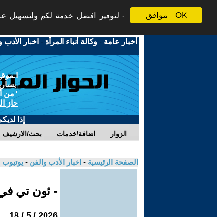
موافق - OK
لتوفير افضل خدمة لكم ولتسهيل عملي
أخبار عامة
-
وكالة أنباء المرأة
-
اخبار الأدب و
الموقع
يسارية
"من أج
حاز ال
إذا لديك
الزوار
اضافة/خدمات
بحث/الارشيف
الصفحة الرئيسية
-
اخبار الأدب والفن
-
يوتيوب 
- ئون تي ف
2026 / 5 / 18