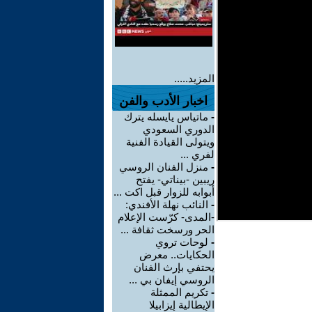
المزيد.....
اخبار الأدب والفن
-
ماتياس يايسله يترك
الدوري السعودي
ويتولى القيادة الفنية
لفري ...
-
منزل الفنان الروسي
ريبين -بيناتي- يفتح
أبوابه للزوار قبل اكت ...
-
النائب نهلة الأفندي:
-المدى- كرّست الإعلام
الحر ورسخت ثقافة ...
-
لوحات تروي
الحكايات.. معرض
يحتفي بإرث الفنان
الروسي إيفان بي ...
-
تكريم الممثلة
الإيطالية إيزابيلا