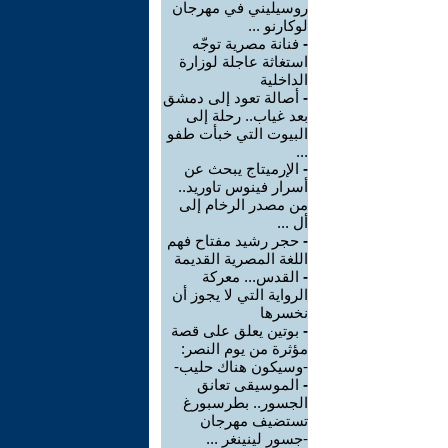
روسيليني في مهرجان
لوكارنو ...
-
فنانة مصرية توجّه
استغاثة عاجلة لوزارة
الداخلية
-
أصالة تعود إلى دمشق
بعد غياب.. رحلة إلى
البيوت التي خبأت طفو
...
-
الإرميتاج يبحث عن
أسرار فينوس تاوريد..
من مصدر الرخام إلى
أل ...
-
حجر رشيد مفتاح فهم
اللغة المصرية القديمة
-
القدس... معركة
الرواية التي لا يجوز أن
نخسرها
-
بوتين يعلق على قصة
مؤثرة من يوم النصر:
-وسيكون هناك حليب-
-
الموسيقى تعانق
الجسور.. بطرسبورغ
تستضيف مهرجان
-جسور لينينغر ...