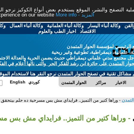
ة التصفح والنشر، الموقع يستخدم بعض أنواع الكوكيز نرجو النق
More info - المزيد
experience on our website
الفن
-
وكالة أنباء اليسار
-
وكالة أنباء العلمانية
-
وكالة أنباء العمال
-
وكا
الاقتصاد
-
اخبار الطب والعلوم
 الرئيسي لمؤسسة الحوار المتمدن
، علمانية، ديمقراطية، تطوعية وغير ربحية
ل مجتمع مدني علماني ديمقراطي حديث يضمن الحرية والعدالة الاجتم
حوار المتمدن على جائزة ابن رشد للفكر الحر والتى نالها أعلام في الفك
م مشاكل تقنية في تصفح الحوار المتمدن نرجو النقر هنا لاستخدام الموقع
كوردي
English
الاخبار
مراكز
الحوار المتمدن
التمدن
- وراها كتير من التميز.. فرايداي مش بس مسرحية ده حلم بيتحقق
ي
- وراها كتير من التميز.. فرايداي مش بس م