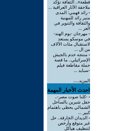
قطعة».. الثقافة تؤكد
ملاحقة الآثار العراقية ...
-
رائد فهمي: المدى
منبر رائد للمهنية
والثقافة والتنوير في
العر ...
-
مهرجان -يوم الهند-
في موسكو يستعد
لاستقبال مئات الآلاف
من ال ...
-
منتجه خدم بالجيش
الإسرائيلي.. ما قصة
حملة مقاطعة فيلم
-سبايد ...
المزيد.....
احدث الأخبار المهمة
-
-كلنا صوت مصر-..
حفل شيرين بالساحل
الشمالي يحظى باهتمام
كبير ...
-
الديدان الخارقة.. حل
غير متوقع وأرخص
لتنظيف هياكل