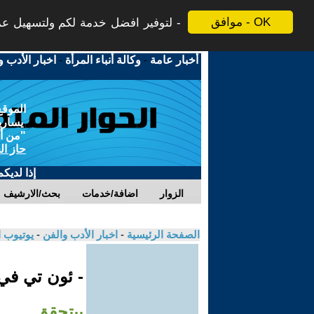
موافق - OK
لتوفير افضل خدمة لكم ولتسهيل عملي
أخبار عامة
-
وكالة أنباء المرأة
-
اخبار الأدب و
الموقع
يسارية
"من أج
حاز ال
إذا لديك
الزوار
اضافة/خدمات
بحث/الارشيف
الصفحة الرئيسية
-
اخبار الأدب والفن
-
يوتيوب 
- ئون تي ف
بيتحقق