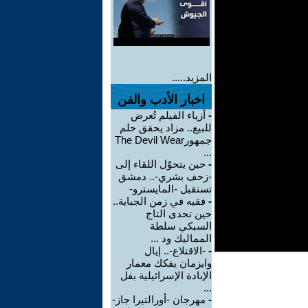
المزيد.....
اخبار الأدب والفن
-
أزياء الفيلم تُعرض
للبيع.. مزاد يحقق حلم
جمهورThe Devil Wear
...
-
حين يتحوّل اللقاء إلى
-زحف بشري-.. دمشق
تستقبل -المايسترو-
-
فقيه في زمن الجباية..
حين تحدى التاج
السبكي سلطة
المماليك ود ...
-
-الاقتلاع-.. إيال
وايزمان يفكك معمار
الإبادة الإسرائيلية بفل
...
-
مهرجان -أورالتيرا جاز-