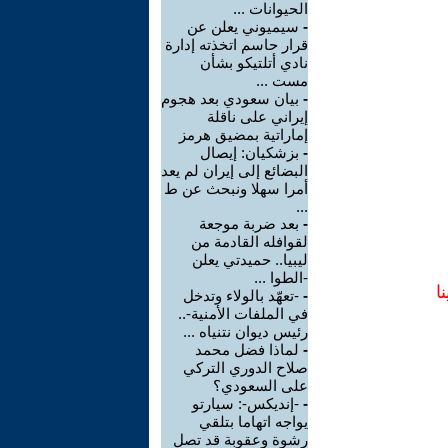
الحيوانات ...
-
سيميوني يعلن عن
قرار حاسم اتخذته إدارة
نادي أتلتيكو بشأن
مست ...
-
بيان سعودي بعد هجوم
إيراني على ناقلة
إماراتية بمضيق هرمز
-
بزشكيان: إيصال
البضائع إلى إيران لم يعد
أمرا سهلا ونبحث عن ط
...
-
بعد ضربة موجعة
لقوافله القادمة من
ليبيا.. حميدتي يعلن
-الطوا ...
ا
-
-تعهّد بالولاء وتدخل
في الملفات الأمنية-..
رئيس ديوان نتنياه ...
-
لماذا فضل محمد
صلاح الدوري التركي
على السعودي؟
-
-إنديكس-: سيارتو
يواجه اتهاما بتلقي
رشوة وعقوبة قد تصل