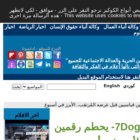
 أنواع الكوكيز نرجو النقر على الزر - موافق - لكي لاتظهر
This website uses cookies to ensure you ge
وكالة أنباء العمال
-
وكالة أنباء حقوق الإنسان
-
اخبار الرياضة
-
اخبار
لوم
التبرع للموقع - ادعمونا
حرية والعدالة الاجتماعية للجميع
"
تى نالها أعلام في الفكر والثقافة
قر هنا لاستخدام الموقع البديل
كوردي
English
اخر الافلام
- بانفجار ضخم.. فيلم -7Dogs- يحطم رقمين