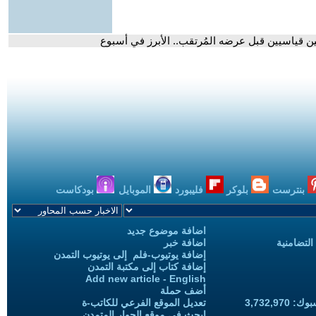
بنترست
بلوكر
فليبورد
الموبايل
بودكاست
اضافة موضوع جديد
التضامنية
اضافة خبر
إضافة يوتيوب-فلم إلى يوتيوب التمدن
إضافة كتاب إلى مكتبة التمدن
Add new article - English
أضف حملة
3,732,97
تعديل الموقع الفرعي للكاتب-ة
ابحث في موقع الحوار المتمدن