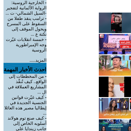
-
الخارجية الروسية:
الرواية الألمانية لتفجير
-السيل الشمالي- ت ...
-
ترامب ينقذ طفلا من
السقوط على المسرح
ويحول الموقف إلى
نكتة ع ...
-
خمسة انقلابات غيّرت
وجه الإمبراطورية
الروسية
المزيد.....
احدث الأخبار المهمة
-
من المخططات إلى
الواقع.. كيف تُنفَّذ
المشاريع العملاقة في
ال ...
-
كيف غيّرت قوانين
الجنسية الجديدة في
إيطاليا مصير هذه العائلا
...
-
كيف صنع توم هولاند
أسلوبه الخاص إلى
جانب زيندايا على