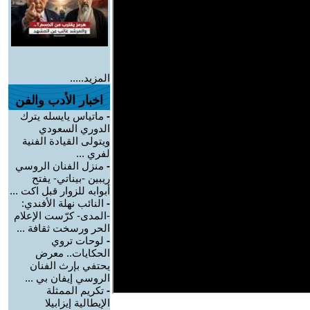
المزيد.....
اخبار الأدب والفن
-
ماتياس يايسله يترك
الدوري السعودي
ويتولى القيادة الفنية
لفري ...
-
منزل الفنان الروسي
ريبين -بيناتي- يفتح
أبوابه للزوار قبل اكت ...
-
النائب نهلة الأفندي:
-المدى- كرّست الإعلام
الحر ورسخت ثقافة ...
-
لوحات تروي
الحكايات.. معرض
يحتفي بإرث الفنان
الروسي إيفان بي ...
-
تكريم الممثلة
الإيطالية إيزابيلا