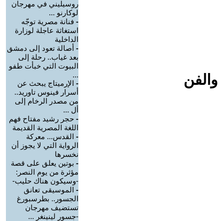
روسيليني في مهرجان
لوكارنو ...
-
فنانة مصرية توجّه
استغاثة عاجلة لوزارة
الداخلية
-
أصالة تعود إلى دمشق
بعد غياب.. رحلة إلى
البيوت التي خبأت طفو
...
والفن
-
الإرميتاج يبحث عن
أسرار فينوس تاوريد..
من مصدر الرخام إلى
أل ...
-
حجر رشيد مفتاح فهم
اللغة المصرية القديمة
-
القدس... معركة
الرواية التي لا يجوز أن
نخسرها
-
بوتين يعلق على قصة
مؤثرة من يوم النصر:
-وسيكون هناك حليب-
-
الموسيقى تعانق
الجسور.. بطرسبورغ
تستضيف مهرجان
-جسور لينينغر ...