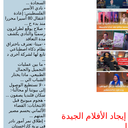
السجادة ...
-
نادي الأسير
الفلسطيني: إعادة
اعتقال 80 أسيرا محررا
منذ بدء ح ...
-
صلاح يوقّع لطرابزون
رسميًا والنادي يكشف
مدة التعاقد
-
-ميتا- تعترف باختراق
نظام ذكاء اصطناعي
تابع لها لشركة أخرى د
...
-
ما بين عمليات
التجميل والجمال
الطبيعي، ماذا يختار
الشباب الي ...
-
-لا نستطيع الوصول
إلى بيوتنا أو محالّنا-:
سكان قلنديا يصفون ...
-
هجوم ميونيخ قبل
الانتخابات: القضاء
الألماني يحسم مصير
جاد الأفلام الجيدة
المتهم ...
-
إطلاق نمر آمور نادر
ا
في برية كازاخستان