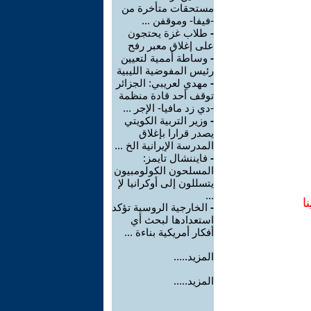
مستحقات متأخرة من
-فيفا- وموقفن ...
-
طلاب غزة يحتجون
على إغلاق معبر رفح
-
وساطة أممية لتعيين
رئيس المفوضية الليبية
-
مهدي لعريبي: الجزائر
توقف أحد قادة منظمة
-دي زد مافيا- الإجر ...
-
وزير التربية الكويتي
يصدر قرارا بإغلاق
المدرسة الإيرانية الخ ...
-
فايننشال تايمز:
المسلحون الكولومبيون
يتسللون إلى أوكرانيا لإ
...
ا
-
الخارجية الروسية تؤكد
استعدادها لبحث أي
أفكار أمريكية بناءة ...
المزيد.....
المزيد.....