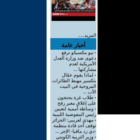
المزيد.....
أخبار عامة
-
نيو مكسيكو ترفع
دعوى ضد وزارة العدل
الأمريكية لعدم
مشاركتها ...
-
لماذا يقوم عمّال
بتكسير مهبط الطائرات
المروحية في البيت
الأب ...
-
طلاب غزة يحتجون
على إغلاق معبر رفح
-
وساطة أممية لتعيين
رئيس المفوضية الليبية
-
مهدي لعريبي: الجزائر
توقف أحد قادة منظمة
-دي زد مافيا- الإجر ...
-
وزير التربية الكويتي