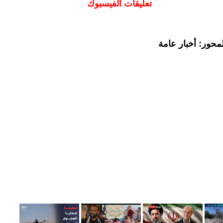
تعليقات الفيسبوك
محور: أخبار عامة