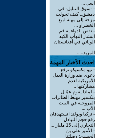
أسل ...
-
-سوق التنابل- في
دمشق.. كيف تحولت
مزحة إلى مهنة لبيع
الخضراو ...
-
نقص الدواء يفاقم
انتشار التهاب الكبد
الوبائي في أفغانستان
المزيد.....
احدث الأخبار المهمة
-
نيو مكسيكو ترفع
دعوى ضد وزارة العدل
الأمريكية لعدم
مشاركتها ...
-
لماذا يقوم عمّال
بتكسير مهبط الطائرات
المروحية في البيت
الأب ...
-
تركيا وبولندا تستهدفان
رفع حجم التبادل
التجاري إلى 15 مليار ...
-
الأمير علي بن
الحسين: وصلتنا