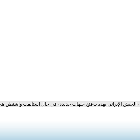
- الجيش الإيراني يهدد بـ-فتح جبهات جديدة- في حال استأنفت واشنطن هج