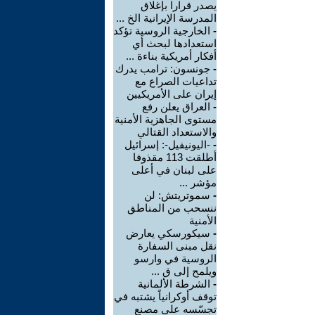
يصدر قرارا بإغلاق
المدرسة الإيرانية الخ ...
-
الخارجية الروسية تؤكد
استعدادها لبحث أي
أفكار أمريكية بناءة ...
-
جونسون: ترامب يدرك
تداعيات الصراع مع
إيران على الأمريكيين
-
العراق يعلن رفع
مستوى الجاهزية الأمنية
والاستعداد القتالي
-
-اليونيفيل-: إسرائيل
أطلقت 113 مقذوفا
على لبنان في أعلى
مؤشر ...
-
سموتريتش: لن
ننسحب من المناطق
الأمنية
-
سيكورسكي يعارض
نقل مبنى السفارة
الروسية في وارسو
ويلمح إلى ق ...
-
الشرطة الألمانية
توقف أوكرانياً يشتبه في
تجسّسه على مصنع