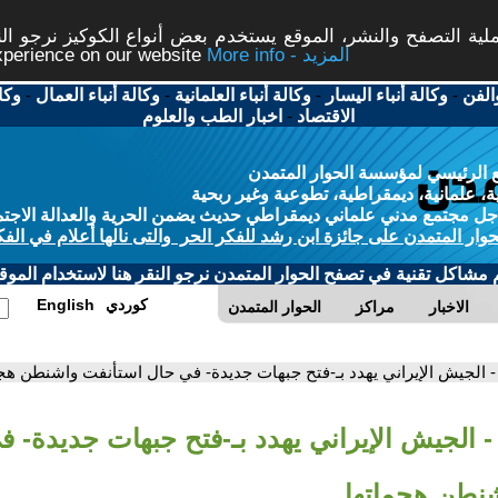
ة التصفح والنشر، الموقع يستخدم بعض أنواع الكوكيز نرجو النق
More info - المزيد
experience on our website
الفن
-
وكالة أنباء اليسار
-
وكالة أنباء العلمانية
-
وكالة أنباء العمال
-
وكا
الاقتصاد
-
اخبار الطب والعلوم
 الرئيسي لمؤسسة الحوار المتمدن
، علمانية، ديمقراطية، تطوعية وغير ربحية
ل مجتمع مدني علماني ديمقراطي حديث يضمن الحرية والعدالة الاجتم
حوار المتمدن على جائزة ابن رشد للفكر الحر والتى نالها أعلام في الفك
م مشاكل تقنية في تصفح الحوار المتمدن نرجو النقر هنا لاستخدام الموقع
كوردي
English
الاخبار
مراكز
الحوار المتمدن
- الجيش الإيراني يهدد بـ-فتح جبهات جديدة- في حال استأنفت واشنطن هج
- الجيش الإيراني يهدد بـ-فتح جبهات جديدة- 
نطن هجماتها