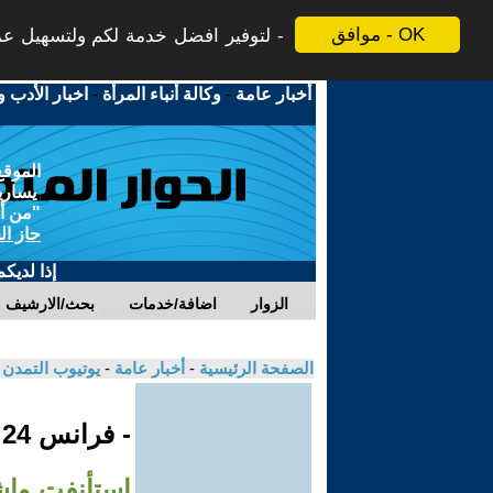
موافق - OK
لتوفير افضل خدمة لكم ولتسهيل عملي
أخبار عامة
-
وكالة أنباء المرأة
-
اخبار الأدب و
الموقع
يسارية
"من أج
حاز ال
إذا لديك
الزوار
اضافة/خدمات
بحث/الارشيف
الصفحة الرئيسية
-
أخبار عامة
-
يوتيوب التمدن
- فرانس 24
استأنفت واش