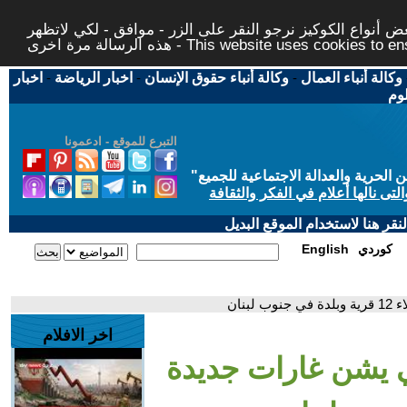
 أنواع الكوكيز نرجو النقر على الزر - موافق - لكي لاتظهر
This website uses cookies to ensure you ge
وكالة أنباء العمال
-
وكالة أنباء حقوق الإنسان
-
اخبار الرياضة
-
اخبار
لوم
التبرع للموقع - ادعمونا
حرية والعدالة الاجتماعية للجميع
"
تى نالها أعلام في الفكر والثقافة
قر هنا لاستخدام الموقع البديل
كوردي
English
نان
اخر الافلام
ي يشن غارات جديدة