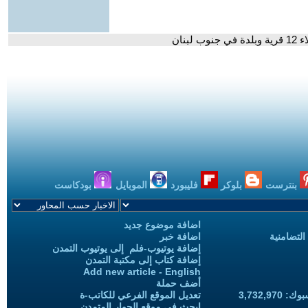
نان
بنترست
بلوكر
فليبورد
الموبايل
بودكاست
اضافة موضوع جديد
التضامنية
اضافة خبر
إضافة يوتيوب-فلم إلى يوتيوب التمدن
إضافة كتاب إلى مكتبة التمدن
Add new article - English
أضف حملة
3,732,97
تعديل الموقع الفرعي للكاتب-ة
ابحث في موقع الحوار المتمدن