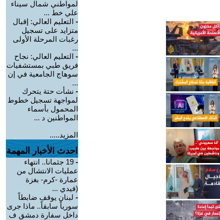
لمواطني شمال سيناء
علي خط ...
-
التعليم العالي: إقبال
متزايد على تسجيل
رغبات المرحلة الأولى
...
-
التعليم العالي: نجاح
فريق طبي بمستشفيات
سوهاج الجامعية في إن
...
-
نشأت حتة يتحرك
لمواجهة تسجيل خطوط
المحمول بأسماء
المواطنين د ...
المزيد.....
احدث الأخبار المهمة
-
19 جثمانا.. انتهاء
عمليات الانتشال من
عمارة -كرم- بغزة
(فيدي ...
-
لبنان يوقف ضابطاً
سورياً سابقاً.. ماذا جرى
داخل سفارة دمشق ف