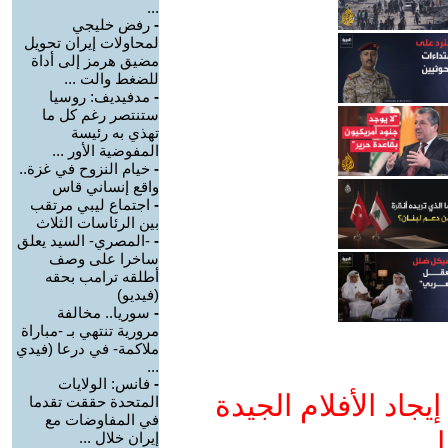
...
-
رفض خليجي
لمحاولات إيران تحويل
مضيق هرمز إلى أداة
للضغط والت ...
-
مدفيديف: روسيا
ستنتصر رغم كل ما
تهذي به رئيسة
المفوضية الأور ...
-
خيام النزوح في غزة..
واقع إنساني قاس
-
اجتماع ليبي مرتقب
بين الرئاسات الثلاث
-
-المصري- السيد يعلق
ساخرا على وصف
أطلقه ترامب بحقه
(فيديو)
-
سوريا.. مخالفة
مرورية تنتهي بـ -مباراة
ملاكمة- في درعا (فيدي
...
-
فانس: الولايات
جاد الأفلام الجيدة
المتحدة حققت تقدما
في المفاوضات مع
ا
إيران خلال ...