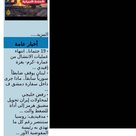
المزيد.....
أخبار عامة
-
19 جثمانا.. انتهاء
عمليات الانتشال من
عمارة -كرم- بغزة
(فيدي ...
-
لبنان يوقف ضابطاً
سورياً سابقاً.. ماذا جرى
داخل سفارة دمشق ف
...
-
رفض خليجي
لمحاولات إيران تحويل
مضيق هرمز إلى أداة
للضغط والت ...
-
مدفيديف: روسيا
ستنتصر رغم كل ما
تهذي به رئيسة
المفوضية الأور ...