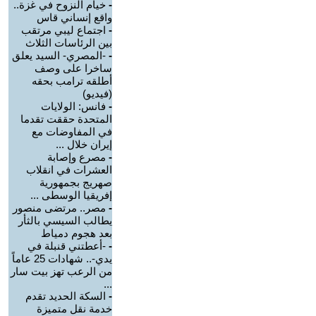
-
خيام النزوح في غزة..
واقع إنساني قاس
-
اجتماع ليبي مرتقب
بين الرئاسات الثلاث
-
-المصري- السيد يعلق
ساخرا على وصف
أطلقه ترامب بحقه
(فيديو)
-
فانس: الولايات
المتحدة حققت تقدما
في المفاوضات مع
إيران خلال ...
-
مصرع وإصابة
العشرات في انقلاب
صهريج بجمهورية
إفريقيا الوسطى ...
-
مصر.. مرتضى منصور
يطالب السيسي بالثأر
بعد هجوم دمياط
-
-أعطتني قنبلة في
يدي-.. شهادات 25 عاماً
من الرعب تهز بيت سار
...
-
السكة الحديد تقدم
خدمة نقل متميزة