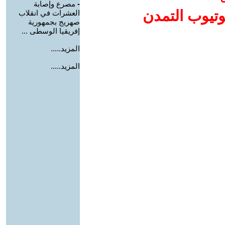
-
مصرع وإصابة
وتيوب التمدن
العشرات في انقلاب
صهريج بجمهورية
إفريقيا الوسطى ...
المزيد.....
المزيد.....