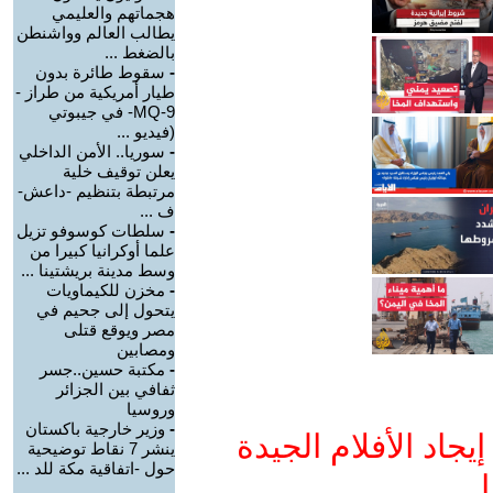
هجماتهم والعليمي
يطالب العالم وواشنطن
بالضغط ...
-
سقوط طائرة بدون
طيار أمريكية من طراز -
MQ-9- في جيبوتي
(فيديو ...
-
سوريا.. الأمن الداخلي
يعلن توقيف خلية
مرتبطة بتنظيم -داعش-
ف ...
-
سلطات كوسوفو تزيل
علما أوكرانيا كبيرا من
وسط مدينة بريشتينا ...
-
مخزن للكيماويات
يتحول إلى جحيم في
مصر ويوقع قتلى
ومصابين
-
مكتبة حسين..جسر
ثفافي بين الجزائر
وروسيا
-
وزير خارجية باكستان
جاد الأفلام الجيدة
ينشر 7 نقاط توضيحية
حول -اتفاقية مكة للد ...
ا