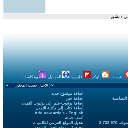
 في دمشق
بنترست
بلوكر
فليبورد
الموبايل
بودكاست
اضافة موضوع جديد
التضامنية
اضافة خبر
إضافة يوتيوب-فلم إلى يوتيوب التمدن
إضافة كتاب إلى مكتبة التمدن
Add new article - English
أضف حملة
3,732,97
تعديل الموقع الفرعي للكاتب-ة
ابحث في موقع الحوار المتمدن