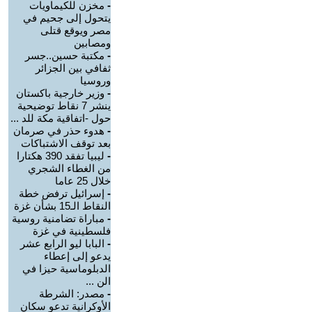
-
مخزن للكيماويات
يتحول إلى جحيم في
مصر ويوقع قتلى
ومصابين
-
مكتبة حسين..جسر
ثفافي بين الجزائر
وروسيا
-
وزير خارجية باكستان
ينشر 7 نقاط توضيحية
حول -اتفاقية مكة للد ...
-
هدوء حذر في صرمان
بعد توقف الاشتباكات
-
ليبيا تفقد 390 هكتارا
من الغطاء الشجري
خلال 25 عاما
-
إسرائيل ترفض خطة
النقاط الـ15 بشأن غزة
-
مباراة تضامنية روسية
فلسطينية في غزة
-
البابا ليو الرابع عشر
يدعو إلى إعطاء
الدبلوماسية حيزا في
الن ...
-
مصدر: الشرطة
الأوكرانية تدعو سكان