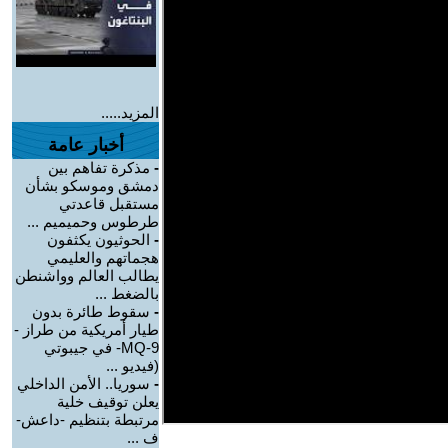
المزيد.....
أخبار عامة
-
مذكرة تفاهم بين
دمشق وموسكو بشأن
مستقبل قاعدتي
طرطوس وحميميم ...
-
الحوثيون يكثفون
هجماتهم والعليمي
يطالب العالم وواشنطن
بالضغط ...
-
سقوط طائرة بدون
طيار أمريكية من طراز -
MQ-9- في جيبوتي
(فيديو ...
-
سوريا.. الأمن الداخلي
يعلن توقيف خلية
مرتبطة بتنظيم -داعش-
ف ...