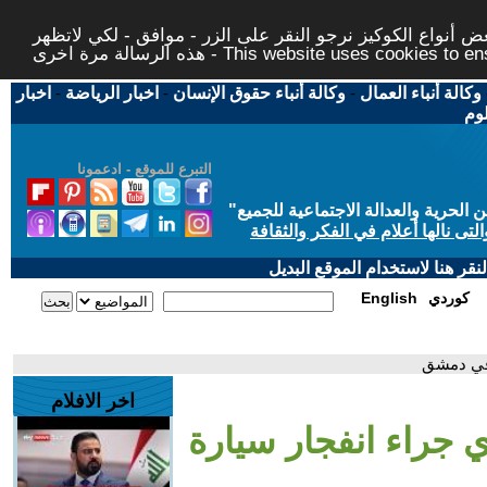
 أنواع الكوكيز نرجو النقر على الزر - موافق - لكي لاتظهر
This website uses cookies to ensure you ge
وكالة أنباء العمال
-
وكالة أنباء حقوق الإنسان
-
اخبار الرياضة
-
اخبار
لوم
التبرع للموقع - ادعمونا
حرية والعدالة الاجتماعية للجميع
"
تى نالها أعلام في الفكر والثقافة
قر هنا لاستخدام الموقع البديل
كوردي
English
 في دمشق
اخر الافلام
 جراء انفجار سيارة