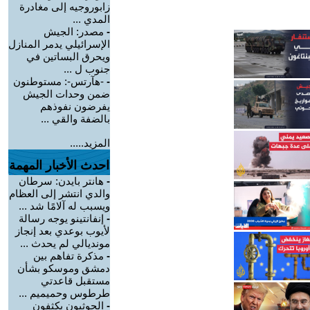
زابوروجيه إلى مغادرة
المدي ...
-
مصدر: الجيش
الإسرائيلي يدمر المنازل
ويحرق البساتين في
جنوب ل ...
-
-هآرتس-: مستوطنون
ضمن وحدات الجيش
يفرضون نفوذهم
بالضفة والقي ...
المزيد.....
احدث الأخبار المهمة
-
هانتر بايدن: سرطان
والدي انتشر إلى العظام
ويسبب له آلامًا شد ...
-
إنفانتينو يوجه رسالة
لأيوب بوعدي بعد إنجاز
مونديالي لم يحدث ...
-
مذكرة تفاهم بين
دمشق وموسكو بشأن
مستقبل قاعدتي
طرطوس وحميميم ...
-
الحوثيون يكثفون