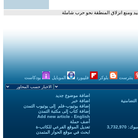
د ومنع انزلاق المنطقة نحو حرب شاملة
بنترست
بلوكر
فليبورد
الموبايل
بودكاست
اضافة موضوع جديد
التضامنية
اضافة خبر
إضافة يوتيوب-فلم إلى يوتيوب التمدن
إضافة كتاب إلى مكتبة التمدن
Add new article - English
أضف حملة
3,732,97
تعديل الموقع الفرعي للكاتب-ة
ابحث في موقع الحوار المتمدن