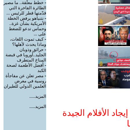
-
خطط معلّقة.. ما مصير
الطائرة الفاخرة التي
قدّمتها قطر للرئيس ...
-
نتنياهو يرفض الخطة
الأمريكية بشأن غزة..
وحماس تدعو للضغط
على ...
-
كيف تموت اللغات،
وماذا يحدث لأهلها؟
-
حرائق وذوبان
الجليد..أوروبا في قبضة
المناخ المتطرف
-
أفضل الأطعمة لصحة
الكبد
-
مصر تعلن عن مفاجأة
روسية في معرض
العلمين الدولي للطيران
المزيد.....
المزيد.....
جاد الأفلام الجيدة
ا