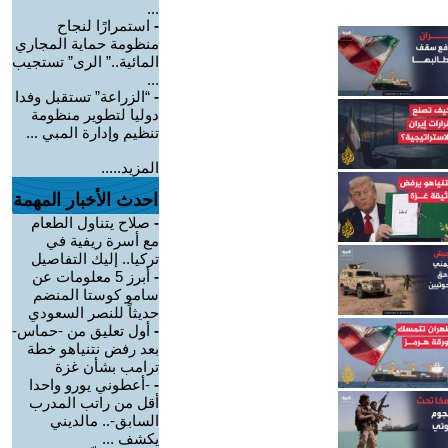
...
-
استمرارًا لنجاح
منظومة حماية المجاري
المائية..” الرى” تستجيب
...
-
“الزراعة” تستقبل وفدا
دوليا لتطوير منظومة
تنظيم وإدارة المبي ...
المزيد.....
احدث الأخبار المهمة
-
صلاح يتناول الطعام
مع أسرة ريفية في
تركيا.. إليك التفاصيل
-
أبرز 5 معلومات عن
سامو كوستا المنضم
حديثاً للنصر السعودي
-
أول تعليق من -حماس-
بعد رفض نتنياهو خطة
ترامب بشأن غزة
-
-أعطوني يورو واحدا
أقل من راتب المدرب
السابق-.. مالديني
يكشف ...