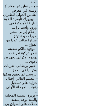
الكبد
-
مصر تعلن عن مفاجأة
روسية في معرض
العلمين الدولي للطيران
-
-نيويورك تايمز-: القوة
النارية الأمريكية في
أوروبا وآسيا ترا ...
-
إعلام إيراني ينشر
صورا جديدة توثق
أضرارا طالت عددا من
القواع ...
-
موقع: مالكو سفينة
شحن تركية تعرضت
لهجوم أوكراني يجهزون
دعوى ...
-
خبير بريطاني: ضربات
أوكرانيا في العمق
الروسي لم تحقق هدفها
-
التعليم العالي: إقبال
متزايد على تسجيل
رغبات المرحلة الأولى
...
-
وزيرة التنمية المحلية
والبيئة توجه بتنفيذ
حملات على أسواق بي