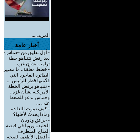
المزيد.....
أخبار عامة
-
أول تعليق من -حماس-
بعد رفض نتنياهو خطة
ترامب بشأن غزة
-
خطط معلّقة.. ما مصير
الطائرة الفاخرة التي
قدّمتها قطر للرئيس ...
-
نتنياهو يرفض الخطة
الأمريكية بشأن غزة..
وحماس تدعو للضغط
على ...
-
كيف تموت اللغات،
وماذا يحدث لأهلها؟
-
حرائق وذوبان
الجليد..أوروبا في قبضة
المناخ المتطرف
-
أفضل الأطعمة لصحة