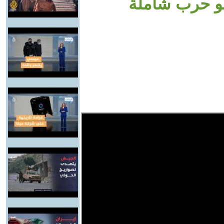
حو حرب شاملة