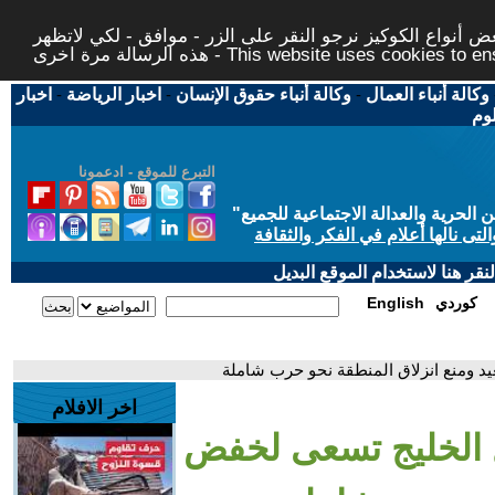
 أنواع الكوكيز نرجو النقر على الزر - موافق - لكي لاتظهر
This website uses cookies to ensure you ge
وكالة أنباء العمال
-
وكالة أنباء حقوق الإنسان
-
اخبار الرياضة
-
اخبار
لوم
التبرع للموقع - ادعمونا
حرية والعدالة الاجتماعية للجميع
"
تى نالها أعلام في الفكر والثقافة
قر هنا لاستخدام الموقع البديل
كوردي
English
د ومنع انزلاق المنطقة نحو حرب شاملة
اخر الافلام
ل الخليج تسعى لخفض