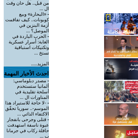
من قبل.. هل حان وقت
ال ...
-
«البحارة» وبيع
كوبونات.. كيف تفاقمت
أزمة البنزين في
الموصل؟ ...
-
الحرب الباردة في
الغابة: أسرار عسكرية
وتكتيكات استباقية
تستخ ...
المزيد.....
احدث الأخبار المهمة
-
مصدر دبلوماسي:
ألمانيا ستستخدم
أسلحة تقليدية في
المناورات ال ...
-
-لا حاجة للاستيراد هذا
الموسم-.. سوريا تحقّق
الاكتفاء الذاتي ...
-
قتلى وجرحى بانفجار
عبوة ناسفة استهدفت
حافلة ركاب في جرمانا
ب ...