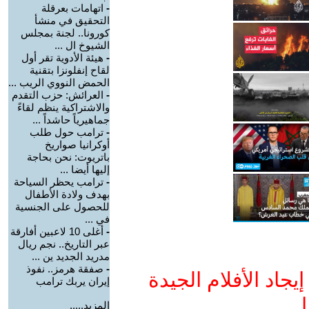
-
اتهامات بعرقلة
التحقيق في منشأ
كورونا.. لجنة بمجلس
الشيوخ ال ...
-
هيئة الأدوية تقر أول
لقاح إنفلونزا بتقنية
الحمض النووي الريب ...
-
العرائش: حزب التقدم
والاشتراكية ينظم لقاءً
جماهيرياً حاشداً ...
-
ترامب حول طلب
أوكرانيا صواريخ
باتريوت: نحن بحاجة
إليها أيضا ...
-
ترامب يحظر السياحة
بهدف ولادة الأطفال
للحصول على الجنسية
في ...
-
أغلى 10 لاعبين أفارقة
عبر التاريخ.. نجم ريال
مدريد الجديد ين ...
-
صفقة هرمز.. نفوذ
جاد الأفلام الجيدة
إيران يربك ترامب
ا
المزيد.....