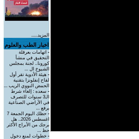
المزيد.....
اخبار الطب والعلوم
-
اتهامات بعرقلة
التحقيق في منشأ
كورونا.. لجنة بمجلس
الشيوخ ال ...
-
هيئة الأدوية تقر أول
لقاح إنفلونزا بتقنية
الحمض النووي الريب ...
-
سعده : إلغاء شرط
الـ3 سنوات للتصرف
في الأراضي الصناعية
يرفع ...
-
حظك اليوم الجمعة 7
اغسطس 2026.. هل
برجك من الأبراج الأكثر
حظ ...
-
خطوات لمنع دخول