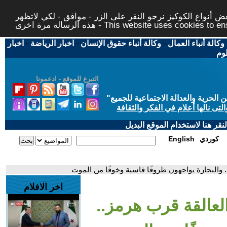
 أنواع الكوكيز نرجو النقر على الزر - موافق - لكي لاتظهر
This website uses cookies to ensure you ge
وكالة أنباء العمال
-
وكالة أنباء حقوق الإنسان
-
اخبار الرياضة
-
اخبار
لوم
التبرع للموقع - ادعمونا
حرية والعدالة الاجتماعية للجميع
"
تى نالها أعلام في الفكر والثقافة
قر هنا لاستخدام الموقع البديل
كوردي
English
 والبحارة يواجهون ظروفًا قاسية وخوفًا من الموت
اخر الافلام
لعالقة قرب هرمز..