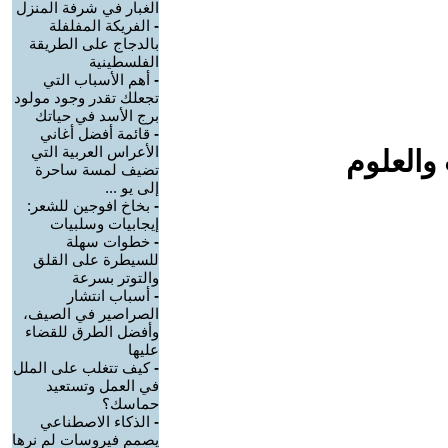
الغبار في شرفة المنزل
-
الفريكة المفلفلة
بالدجاج على الطريقة
الفلسطينية
-
أهم الأسباب التي
تجعلك تقدر وجود مولود
برج الأسد في حياتك
-
قائمة أفضل أغاني
الأعراس العربية التي
والعلوم
تضيف لمسة ساحرة
إلى يو ...
-
بخاخ افوجين للشعر:
إيجابيات وسلبيات
-
خطوات سهلة
للسيطرة على القلق
والتوتر بسرعة
-
أسباب انتشار
الصراصير في الصيف،
وأفضل الطرق للقضاء
عليها
-
كيف تتغلب على الملل
في العمل وتستعيد
حماسك؟
-
الذكاء الاصطناعي
يصمم فيروسات لم نرها