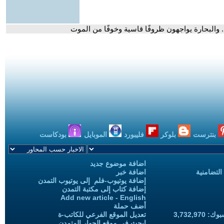
 والبحارة يواجهون ظروفًا قاسية وخوفًا من الموت
بنترست
بلوكر
فليبورد
الموبايل
بودكاست
اضافة موضوع جديد
التضامنية
اضافة خبر
إضافة يوتيوب-فلم إلى يوتيوب التمدن
إضافة كتاب إلى مكتبة التمدن
Add new article - English
أضف حملة
3,732,97
تعديل الموقع الفرعي للكاتب-ة
ابحث في موقع الحوار المتمدن