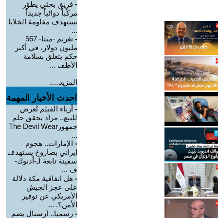
-
فريق بحثي يطوّر
مركّباً دوائياً جديداً
يستهدف مقاومة الخلايا
...
-
تغريم -ميتا- 567
مليون دولار، في أكبر
حكم يتعلق بسلامة
الأطف ...
المزيد.....
احدث الأخبار المهمة
-
أزياء الفيلم تُعرض
للبيع.. مزاد يحقق حلم
جمهورThe Devil Wear
...
-
الإمارات.. هجوم
إيراني بصاروخ يستهدف
سفينة تابعة لـ-أدنوك-
ف ...
-
هل اتفاقية مكة دلالة
على عجز الجيش
الأمريكي عن توفير
الأمن؟. ...
-
رسميا.. أرسنال يضم