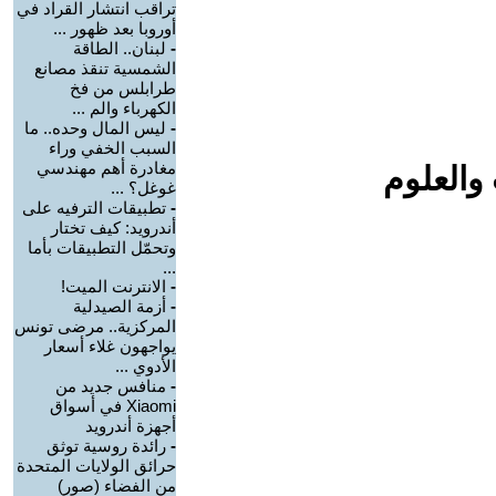
تراقب انتشار القراد في
أوروبا بعد ظهور ...
-
لبنان.. الطاقة
الشمسية تنقذ مصانع
طرابلس من فخ
الكهرباء والم ...
-
ليس المال وحده.. ما
السبب الخفي وراء
مغادرة أهم مهندسي
والعلوم
غوغل؟ ...
-
تطبيقات الترفيه على
أندرويد: كيف تختار
وتحمّل التطبيقات بأما
...
-
الانترنت الميت!
-
أزمة الصيدلية
المركزية.. مرضى تونس
يواجهون غلاء أسعار
الأدوي ...
-
منافس جديد من
Xiaomi في أسواق
أجهزة أندرويد
-
رائدة روسية توثق
حرائق الولايات المتحدة
من الفضاء (صور)