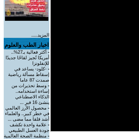
المزيد.....
اخبار الطب والعلوم
-
أكثر فعالية بـ27%..
أمريكا تُجيز لقاحًا جديدًا
للإنفلونزا
-
-كلود- يساعد في
إسقاط مسألة رياضية
صمدت 87 عاما
-
وسط تحذيرات من
إساءة استخدامه..
الذكاء الاصطناعي
ينشئ 16 فير ...
-
محصول الأرز العالمي
في خطر كبير.. والعلماء
أشد قلقا مما مضى ...
-
علامة واحدة تكشف
جودة العسل الطبيعي
-
منظمة الصحة العالمية