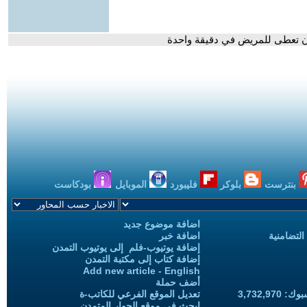
ان تعطى للمريض في دقيقة واحدة
بنترست
بلوكر
فليبورد
الموبايل
بودكاست
اضافة موضوع جديد
التضامنية
اضافة خبر
إضافة يوتيوب-فلم إلى يوتيوب التمدن
إضافة كتاب إلى مكتبة التمدن
Add new article - English
أضف حملة
3,732,97
تعديل الموقع الفرعي للكاتب-ة
ابحث في موقع الحوار المتمدن