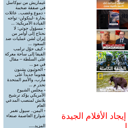
غيماريش من نيوكاسل
في صفقة ضخمة
-
دموع وغضب.. عائلات
بحارة -لينكولن- تواجه
القيادة الأمريكية: ...
-
مسؤول حوثي: لا
نحتاج إلى أوامر من
إيران لشن عمليات ضد
السعود ...
-
كيف حوّل ترامب
الفيفا إلى ساحة معركة
على السلطة – مقال
في مو ...
-
الحوثيون يشنون
هجوماً جديداً على
مأرب، والأمم المتحدة
تحذر م ...
-
مجلس الشيوخ
الأمريكي يؤكد ترشيح
بلانش لمنصب المدعي
العام
-
اليمن.. سيول تغمر
جاد الأفلام الجيدة
شوارع العاصمة صنعاء
ا
المزيد.....