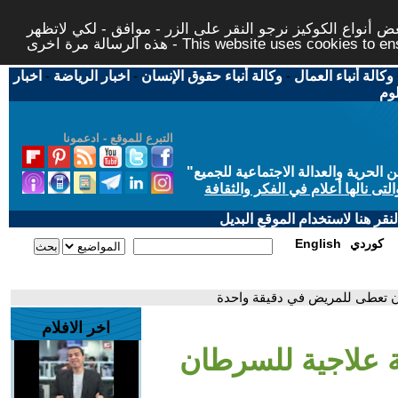
 أنواع الكوكيز نرجو النقر على الزر - موافق - لكي لاتظهر
This website uses cookies to ensure you ge
وكالة أنباء العمال
-
وكالة أنباء حقوق الإنسان
-
اخبار الرياضة
-
اخبار
لوم
التبرع للموقع - ادعمونا
حرية والعدالة الاجتماعية للجميع
"
تى نالها أعلام في الفكر والثقافة
قر هنا لاستخدام الموقع البديل
كوردي
English
ان تعطى للمريض في دقيقة واحدة
اخر الافلام
نة علاجية للسرطان