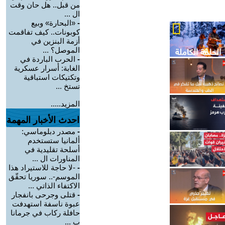
من قبل.. هل حان وقت
ال ...
-
«البحارة» وبيع
كوبونات.. كيف تفاقمت
أزمة البنزين في
الموصل؟ ...
-
الحرب الباردة في
الغابة: أسرار عسكرية
وتكتيكات استباقية
تستخ ...
المزيد.....
احدث الأخبار المهمة
-
مصدر دبلوماسي:
ألمانيا ستستخدم
أسلحة تقليدية في
المناورات ال ...
-
-لا حاجة للاستيراد هذا
الموسم-.. سوريا تحقّق
الاكتفاء الذاتي ...
-
قتلى وجرحى بانفجار
عبوة ناسفة استهدفت
حافلة ركاب في جرمانا
ب ...