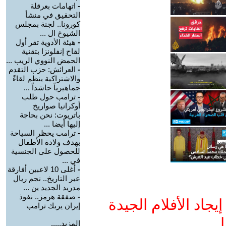
-
اتهامات بعرقلة
التحقيق في منشأ
كورونا.. لجنة بمجلس
الشيوخ ال ...
-
هيئة الأدوية تقر أول
لقاح إنفلونزا بتقنية
الحمض النووي الريب ...
-
العرائش: حزب التقدم
والاشتراكية ينظم لقاءً
جماهيرياً حاشداً ...
-
ترامب حول طلب
أوكرانيا صواريخ
باتريوت: نحن بحاجة
إليها أيضا ...
-
ترامب يحظر السياحة
بهدف ولادة الأطفال
للحصول على الجنسية
في ...
-
أغلى 10 لاعبين أفارقة
عبر التاريخ.. نجم ريال
مدريد الجديد ين ...
-
صفقة هرمز.. نفوذ
جاد الأفلام الجيدة
إيران يربك ترامب
ا
المزيد.....