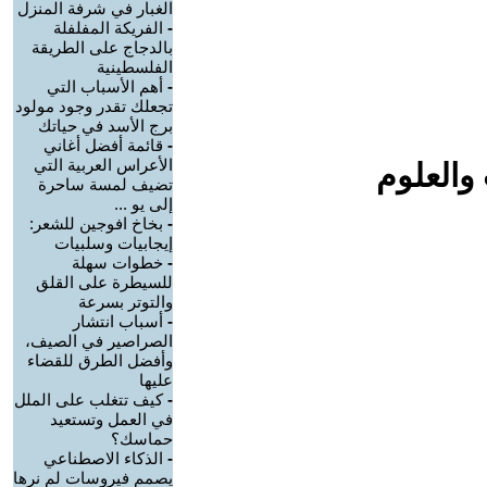
الغبار في شرفة المنزل
-
الفريكة المفلفلة
بالدجاج على الطريقة
الفلسطينية
-
أهم الأسباب التي
تجعلك تقدر وجود مولود
برج الأسد في حياتك
-
قائمة أفضل أغاني
الأعراس العربية التي
والعلوم
تضيف لمسة ساحرة
إلى يو ...
-
بخاخ افوجين للشعر:
إيجابيات وسلبيات
-
خطوات سهلة
للسيطرة على القلق
والتوتر بسرعة
-
أسباب انتشار
الصراصير في الصيف،
وأفضل الطرق للقضاء
عليها
-
كيف تتغلب على الملل
في العمل وتستعيد
حماسك؟
-
الذكاء الاصطناعي
يصمم فيروسات لم نرها