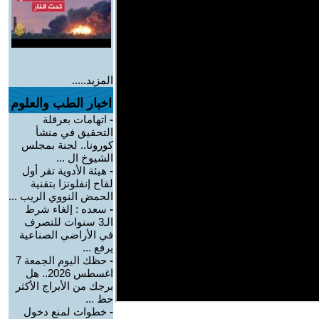
المزيد.....
اخبار الطب والعلوم
-
اتهامات بعرقلة
التحقيق في منشأ
كورونا.. لجنة بمجلس
الشيوخ ال ...
-
هيئة الأدوية تقر أول
لقاح إنفلونزا بتقنية
الحمض النووي الريب ...
-
سعده : إلغاء شرط
الـ3 سنوات للتصرف
في الأراضي الصناعية
يرفع ...
-
حظك اليوم الجمعة 7
اغسطس 2026.. هل
برجك من الأبراج الأكثر
حظ ...
-
خطوات لمنع دخول