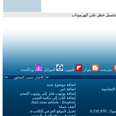
لتجميل خطر على الهرمونات
بنترست
بلوكر
فليبورد
الموبايل
بودكاست
اضافة موضوع جديد
التضامنية
اضافة خبر
إضافة يوتيوب-فلم إلى يوتيوب التمدن
إضافة كتاب إلى مكتبة التمدن
Add new article - English
أضف حملة
3,732,97
تعديل الموقع الفرعي للكاتب-ة
ابحث في موقع الحوار المتمدن