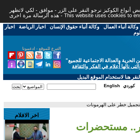
 أنواع الكوكيز نرجو النقر على الزر - موافق - لكي لاتظهر
This website uses cookies to ensure you ge
وكالة أنباء العمال
-
وكالة أنباء حقوق الإنسان
-
اخبار الرياضة
-
اخبار
لوم
التبرع للموقع - ادعمونا
حرية والعدالة الاجتماعية للجميع
"
تى نالها أعلام في الفكر والثقافة
قر هنا لاستخدام الموقع البديل
كوردي
English
لتجميل خطر على الهرمونات
اخر الافلام
ير.. مستحضرات