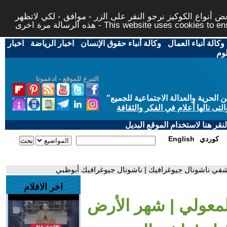
 أنواع الكوكيز نرجو النقر على الزر - موافق - لكي لاتظهر
This website uses cookies to ensure you ge
وكالة أنباء العمال
-
وكالة أنباء حقوق الإنسان
-
اخبار الرياضة
-
اخبار
لوم
التبرع للموقع - ادعمونا
حرية والعدالة الاجتماعية للجميع
"
تى نالها أعلام في الفكر والثقافة
قر هنا لاستخدام الموقع البديل
كوردي
English
في ناشونال جيوغرافيك | ناشونال جيوغرافيك أبوظبي
اخر الافلام
لمعولي | شهر الأرض