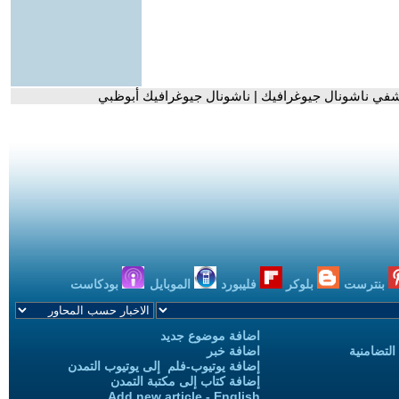
في ناشونال جيوغرافيك | ناشونال جيوغرافيك أبوظبي
بنترست
بلوكر
فليبورد
الموبايل
بودكاست
اضافة موضوع جديد
التضامنية
اضافة خبر
إضافة يوتيوب-فلم إلى يوتيوب التمدن
إضافة كتاب إلى مكتبة التمدن
Add new article - English