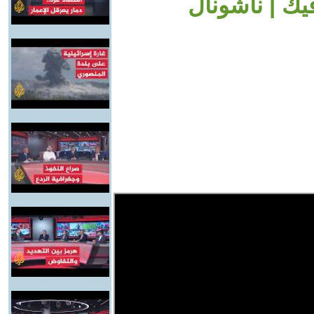
ك | ناشونال