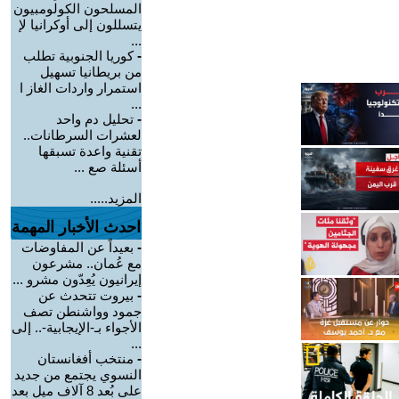
المسلحون الكولومبيون
يتسللون إلى أوكرانيا لإ
...
-
كوريا الجنوبية تطلب
من بريطانيا تسهيل
استمرار واردات الغاز ا
...
-
تحليل دم واحد
لعشرات السرطانات..
تقنية واعدة تسبقها
أسئلة صع ...
المزيد.....
احدث الأخبار المهمة
-
بعيداً عن المفاوضات
مع عُمان.. مشرعون
إيرانيون يُعِدّون مشرو ...
-
بيروت تتحدث عن
جمود وواشنطن تصف
الأجواء بـ-الإيجابية-.. إلى
...
-
منتخب أفغانستان
النسوي يجتمع من جديد
على بُعد 8 آلاف ميل بعد