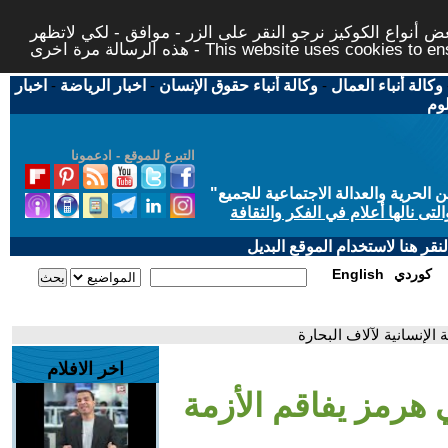
 أنواع الكوكيز نرجو النقر على الزر - موافق - لكي لاتظهر
This website uses cookies to ensure you ge
وكالة أنباء العمال
-
وكالة أنباء حقوق الإنسان
-
اخبار الرياضة
-
اخبار
لوم
التبرع للموقع - ادعمونا
حرية والعدالة الاجتماعية للجميع
"
تى نالها أعلام في الفكر والثقافة
قر هنا لاستخدام الموقع البديل
كوردي
English
الإنسانية لآلاف البحارة
اخر الافلام
هرمز يفاقم الأزمة