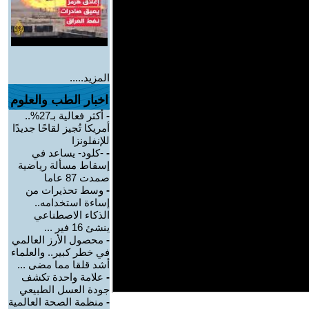
المزيد.....
اخبار الطب والعلوم
-
أكثر فعالية بـ27%..
أمريكا تُجيز لقاحًا جديدًا
للإنفلونزا
-
-كلود- يساعد في
إسقاط مسألة رياضية
صمدت 87 عاما
-
وسط تحذيرات من
إساءة استخدامه..
الذكاء الاصطناعي
ينشئ 16 فير ...
-
محصول الأرز العالمي
في خطر كبير.. والعلماء
أشد قلقا مما مضى ...
-
علامة واحدة تكشف
جودة العسل الطبيعي
-
منظمة الصحة العالمية