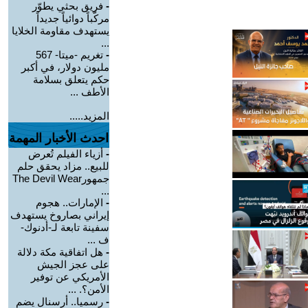
-
فريق بحثي يطوّر
مركّباً دوائياً جديداً
يستهدف مقاومة الخلايا
...
-
تغريم -ميتا- 567
مليون دولار، في أكبر
حكم يتعلق بسلامة
الأطف ...
المزيد.....
احدث الأخبار المهمة
-
أزياء الفيلم تُعرض
للبيع.. مزاد يحقق حلم
جمهورThe Devil Wear
...
-
الإمارات.. هجوم
إيراني بصاروخ يستهدف
سفينة تابعة لـ-أدنوك-
ف ...
-
هل اتفاقية مكة دلالة
على عجز الجيش
الأمريكي عن توفير
الأمن؟. ...
-
رسميا.. أرسنال يضم