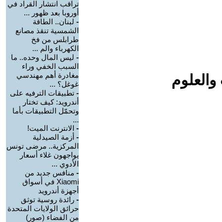
تراقب انتشار القراد في
أوروبا بعد ظهور ...
-
لبنان.. الطاقة
الشمسية تنقذ مصانع
طرابلس من فخ
الكهرباء والم ...
-
ليس المال وحده.. ما
السبب الخفي وراء
مغادرة أهم مهندسي
والعلوم
غوغل؟ ...
-
تطبيقات الترفيه على
أندرويد: كيف تختار
وتحمّل التطبيقات بأما
...
-
الانترنت الميت!
-
أزمة الصيدلية
المركزية.. مرضى تونس
يواجهون غلاء أسعار
الأدوي ...
-
منافس جديد من
Xiaomi في أسواق
أجهزة أندرويد
-
رائدة روسية توثق
حرائق الولايات المتحدة
من الفضاء (صور)