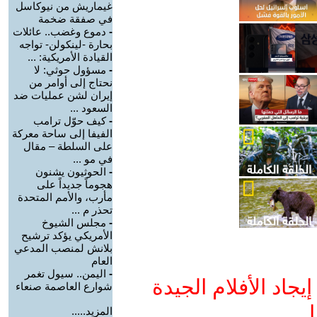
غيماريش من نيوكاسل
في صفقة ضخمة
-
دموع وغضب.. عائلات
بحارة -لينكولن- تواجه
القيادة الأمريكية: ...
-
مسؤول حوثي: لا
نحتاج إلى أوامر من
إيران لشن عمليات ضد
السعود ...
-
كيف حوّل ترامب
الفيفا إلى ساحة معركة
على السلطة – مقال
في مو ...
-
الحوثيون يشنون
هجوماً جديداً على
مأرب، والأمم المتحدة
تحذر م ...
-
مجلس الشيوخ
الأمريكي يؤكد ترشيح
بلانش لمنصب المدعي
العام
-
اليمن.. سيول تغمر
جاد الأفلام الجيدة
شوارع العاصمة صنعاء
ا
المزيد.....