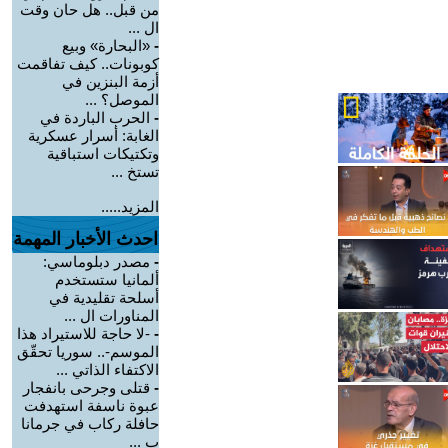
من قبل.. هل حان وقت
ال ...
-
«البحارة» وبيع
كوبونات.. كيف تفاقمت
أزمة البنزين في
الموصل؟ ...
-
الحرب الباردة في
الغابة: أسرار عسكرية
وتكتيكات استباقية
تستخ ...
المزيد.....
احدث الأخبار المهمة
-
مصدر دبلوماسي:
ألمانيا ستستخدم
أسلحة تقليدية في
المناورات ال ...
-
-لا حاجة للاستيراد هذا
الموسم-.. سوريا تحقّق
الاكتفاء الذاتي ...
-
قتلى وجرحى بانفجار
عبوة ناسفة استهدفت
حافلة ركاب في جرمانا
ب ...