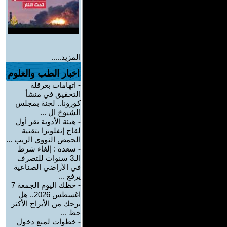
المزيد.....
اخبار الطب والعلوم
-
اتهامات بعرقلة
التحقيق في منشأ
كورونا.. لجنة بمجلس
الشيوخ ال ...
-
هيئة الأدوية تقر أول
لقاح إنفلونزا بتقنية
الحمض النووي الريب ...
-
سعده : إلغاء شرط
الـ3 سنوات للتصرف
في الأراضي الصناعية
يرفع ...
-
حظك اليوم الجمعة 7
اغسطس 2026.. هل
برجك من الأبراج الأكثر
حظ ...
-
خطوات لمنع دخول