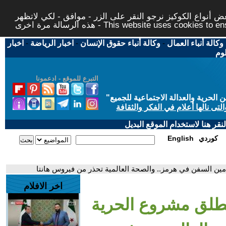
 أنواع الكوكيز نرجو النقر على الزر - موافق - لكي لاتظهر
This website uses cookies to ensure you ge
وكالة أنباء العمال
-
وكالة أنباء حقوق الإنسان
-
اخبار الرياضة
-
اخبار
لوم
التبرع للموقع - ادعمونا
حرية والعدالة الاجتماعية للجميع
"
تى نالها أعلام في الفكر والثقافة
قر هنا لاستخدام الموقع البديل
كوردي
English
مين السفن في هرمز.. والصحة العالمية تحذر من فيروس هانتا
اخر الافلام
تطلق مشروع الحرية