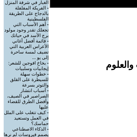
الغبار في شرفة المنزل
-
الفريكة المفلفلة
بالدجاج على الطريقة
الفلسطينية
-
أهم الأسباب التي
تجعلك تقدر وجود مولود
برج الأسد في حياتك
-
قائمة أفضل أغاني
الأعراس العربية التي
تضيف لمسة ساحرة
إلى يو ...
والعلوم
-
بخاخ افوجين للشعر:
إيجابيات وسلبيات
-
خطوات سهلة
للسيطرة على القلق
والتوتر بسرعة
-
أسباب انتشار
الصراصير في الصيف،
وأفضل الطرق للقضاء
عليها
-
كيف تتغلب على الملل
في العمل وتستعيد
حماسك؟
-
الذكاء الاصطناعي
يصمم فيروسات لم نرها