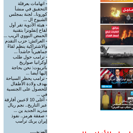
-
اتهامات بعرقلة
التحقيق في منشأ
كورونا.. لجنة بمجلس
الشيوخ ال ...
-
هيئة الأدوية تقر أول
لقاح إنفلونزا بتقنية
الحمض النووي الريب ...
-
العرائش: حزب التقدم
والاشتراكية ينظم لقاءً
جماهيرياً حاشداً ...
-
ترامب حول طلب
أوكرانيا صواريخ
باتريوت: نحن بحاجة
إليها أيضا ...
-
ترامب يحظر السياحة
بهدف ولادة الأطفال
للحصول على الجنسية
في ...
-
أغلى 10 لاعبين أفارقة
عبر التاريخ.. نجم ريال
مدريد الجديد ين ...
-
صفقة هرمز.. نفوذ
إيران يربك ترامب
المزيد.....