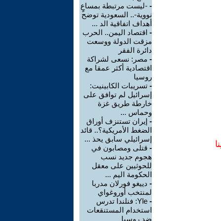
-
-ليست مرتبطة بمساعٍ
نووية-.. السعودية توضح
أهداف اتفاقية الد ...
-
اقتصاد اليمن.. الحرب
مزقت الدولة ووسعت
دائرة الفقر
-
مصر: نسعى لشراكة
اقتصادية أكثر عمقا مع
روسيا
-
تسريبات الكابينيت:
إسرائيل لم توافق على
خارطة طريق غزة
وحماس ...
-
إيران تستنزف أوراق
الضغط الأمريكية؟.. قائد
إسرائيلي سابق يحذ ...
ا
-
قتلى ومصابون في
هجوم جديد نسب
للحوثيين على معقل
الحكومة اليم ...
-
دييغو فورلان مدربا
لمنتخب أوروغواي
-
Yle: فنلندا تدرس
استخدام المستنقعات
ضد روسيا