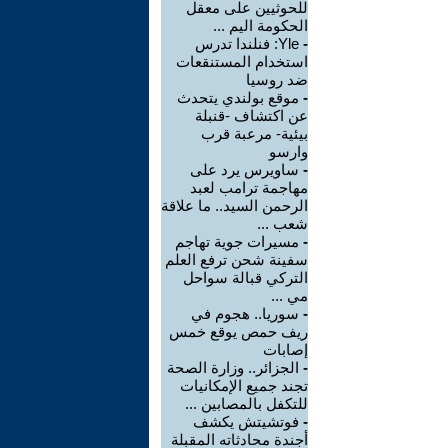
للحوثيين على معقل
الحكومة اليم ...
-
Yle: فنلندا تدرس
استخدام المستنقعات
ضد روسيا
-
موقع بولندي يتحدث
عن اكتشاف -قنبلة
بيئية- مرعبة قرب
وارسو
-
ساويرس يرد على
مهاجمة ترامب لعبد
الرحمن السيد.. ما علاقة
شعب ...
-
مسيرات جوية تهاجم
سفينة شحن ترفع العلم
التركي قبالة سواحل
مي ...
-
سوريا.. هجوم في
ريف حمص يوقع خمس
إصابات
-
الجزائر.. وزارة الصحة
تجند جميع الإمكانيات
للتكفل بالمصابين ...
-
فوتشيتش يكشف
أجندة محادثاته المقبلة