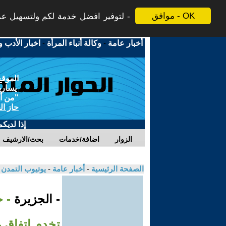
موافق - OK
لتوفير افضل خدمة لكم ولتسهيل عملي
أخبار عامة
-
وكالة أنباء المرأة
-
اخبار الأدب و
الموقع
يسارية
"من أج
حاز ال
إذا لديك
الزوار
اضافة/خدمات
بحث/الارشيف
الصفحة الرئيسية
-
أخبار عامة
-
يوتيوب التمدن
- الجزيرة
- خ
تخدم اتفاق 