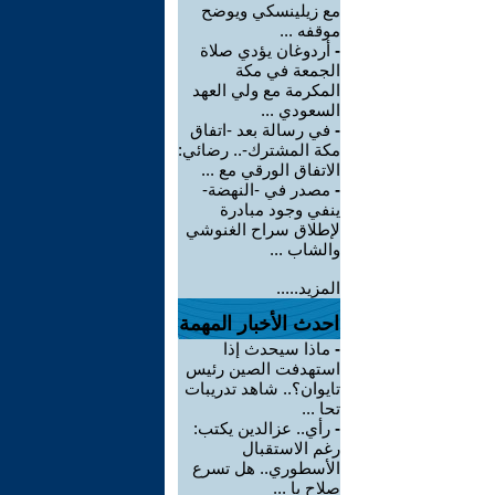
مع زيلينسكي ويوضح
موقفه ...
-
أردوغان يؤدي صلاة
الجمعة في مكة
المكرمة مع ولي العهد
السعودي ...
-
في رسالة بعد -اتفاق
مكة المشترك-.. رضائي:
الاتفاق الورقي مع ...
-
مصدر في -النهضة-
ينفي وجود مبادرة
لإطلاق سراح الغنوشي
والشاب ...
المزيد.....
احدث الأخبار المهمة
-
ماذا سيحدث إذا
استهدفت الصين رئيس
تايوان؟.. شاهد تدريبات
تحا ...
-
رأي.. عزالدين يكتب:
رغم الاستقبال
الأسطوري.. هل تسرع
صلاح با ...