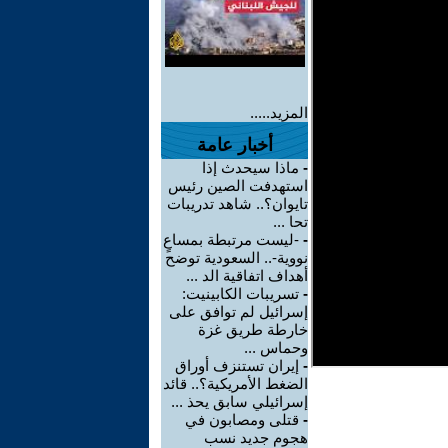
المزيد.....
أخبار عامة
-
ماذا سيحدث إذا
استهدفت الصين رئيس
تايوان؟.. شاهد تدريبات
تحا ...
-
-ليست مرتبطة بمساعٍ
نووية-.. السعودية توضح
أهداف اتفاقية الد ...
-
تسريبات الكابينيت:
إسرائيل لم توافق على
خارطة طريق غزة
وحماس ...
-
إيران تستنزف أوراق
الضغط الأمريكية؟.. قائد
إسرائيلي سابق يحذ ...
-
قتلى ومصابون في
هجوم جديد نسب