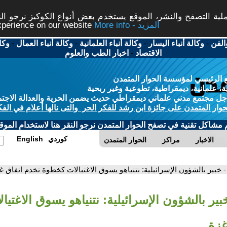
ة التصفح والنشر، الموقع يستخدم بعض أنواع الكوكيز نرجو النق
More info - المزيد
experience on our website
الفن
-
وكالة أنباء اليسار
-
وكالة أنباء العلمانية
-
وكالة أنباء العمال
-
وكا
الاقتصاد
-
اخبار الطب والعلوم
 الرئيسي لمؤسسة الحوار المتمدن
، علمانية، ديمقراطية، تطوعية وغير ربحية
ل مجتمع مدني علماني ديمقراطي حديث يضمن الحرية والعدالة الاجتم
حوار المتمدن على جائزة ابن رشد للفكر الحر والتى نالها أعلام في الفك
م مشاكل تقنية في تصفح الحوار المتمدن نرجو النقر هنا لاستخدام الموقع
كوردي
English
الاخبار
مراكز
الحوار المتمدن
- خبير بالشؤون الإسرائيلية: نتنياهو يسوق الاغتيالات كخطوة تخدم اتفاق غ
بير بالشؤون الإسرائيلية: نتنياهو يسوق الاغتي
غزة